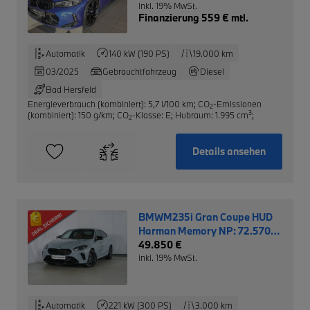
inkl. 19% MwSt.
Finanzierung 559 € mtl.
Automatik
140 kW (190 PS)
19.000 km
03/2025
Gebrauchtfahrzeug
Diesel
Bad Hersfeld
Energieverbrauch (kombiniert): 5,7 l/100 km
;
CO
-Emissionen
2
3
(kombiniert): 150 g/km
;
CO
-Klasse: E
;
Hubraum: 1.995 cm
;
2
Details ansehen
BMWM235i Gran Coupe HUD
Harman Memory NP: 72.570,-
EUR
49.850 €
inkl. 19% MwSt.
Automatik
221 kW (300 PS)
3.000 km