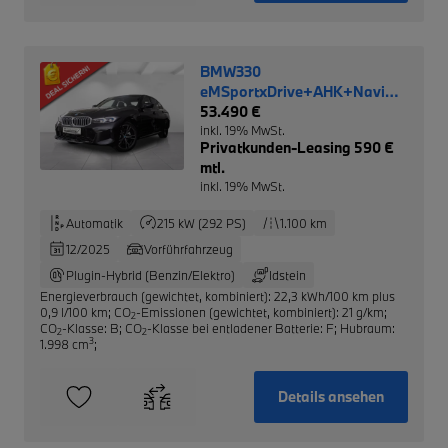
BMW330
eMSportxDrive+AHK+Navi+Leder
NP 79.790,-
53.490 €
inkl. 19% MwSt.
Privatkunden-Leasing 590 €
mtl.
inkl. 19% MwSt.
Automatik
215 kW (292 PS)
1.100 km
12/2025
Vorführfahrzeug
Plugin-Hybrid (Benzin/Elektro)
Idstein
Energieverbrauch (gewichtet, kombiniert): 22,3 kWh/100 km plus
0,9 l/100 km
;
CO
-Emissionen (gewichtet, kombiniert): 21 g/km
;
2
CO
-Klasse: B
;
CO
-Klasse bei entladener Batterie: F
;
Hubraum:
2
2
3
1.998 cm
;
Details ansehen