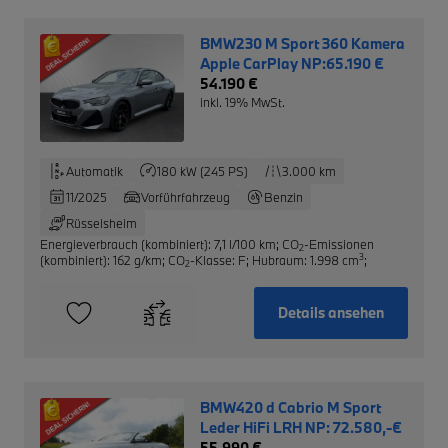
BMW230 M Sport 360 Kamera
Apple CarPlay NP:65.190 €
54.190 €
inkl. 19% MwSt.
Automatik
180 kW (245 PS)
3.000 km
11/2025
Vorführfahrzeug
Benzin
Rüsselsheim
Energieverbrauch (kombiniert): 7,1 l/100 km
;
CO
-Emissionen
2
3
(kombiniert): 162 g/km
;
CO
-Klasse: F
;
Hubraum: 1.998 cm
;
2
Details ansehen
BMW420 d Cabrio M Sport
Leder HiFi LRH NP: 72.580,-€
55.990 €