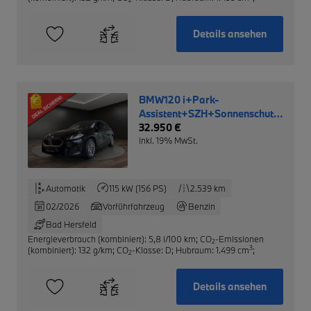
Details ansehen
BMW120 i+Park-
Assistent+SZH+Sonnenschutzvergla
NP: 39.950,- €
32.950 €
inkl. 19% MwSt.
Automatik
115 kW (156 PS)
2.539 km
02/2026
Vorführfahrzeug
Benzin
Bad Hersfeld
Energieverbrauch (kombiniert): 5,8 l/100 km
;
CO
-Emissionen
2
3
(kombiniert): 132 g/km
;
CO
-Klasse: D
;
Hubraum: 1.499 cm
;
2
Details ansehen