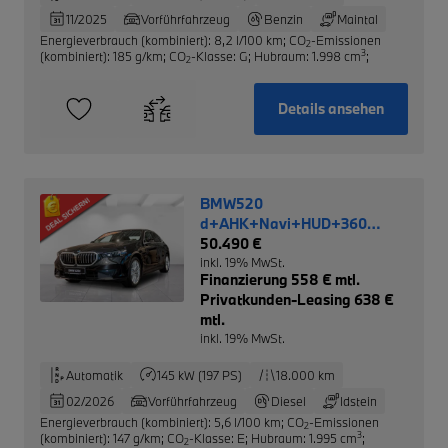
11/2025
Vorführfahrzeug
Benzin
Maintal
Energieverbrauch (kombiniert): 8,2 l/100 km
;
CO
-Emissionen
2
3
(kombiniert): 185 g/km
;
CO
-Klasse: G
;
Hubraum: 1.998 cm
;
2
Details ansehen
BMW520
d+AHK+Navi+HUD+360
Kamera+Leder NP 73.510,-
50.490 €
inkl. 19% MwSt.
Finanzierung 558 € mtl.
Privatkunden-Leasing 638 €
mtl.
inkl. 19% MwSt.
Automatik
145 kW (197 PS)
18.000 km
02/2026
Vorführfahrzeug
Diesel
Idstein
Energieverbrauch (kombiniert): 5,6 l/100 km
;
CO
-Emissionen
2
3
(kombiniert): 147 g/km
;
CO
-Klasse: E
;
Hubraum: 1.995 cm
;
2