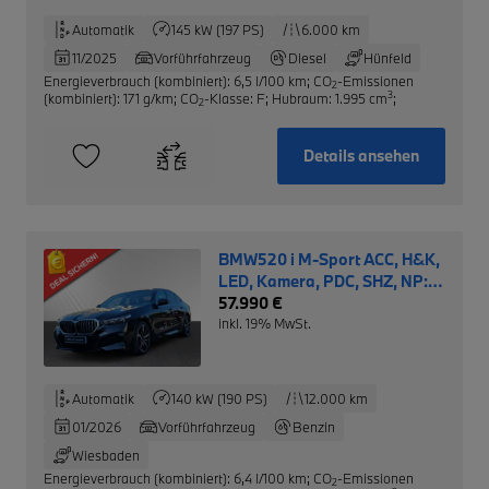
Automatik
145 kW (197 PS)
6.000 km
11/2025
Vorführfahrzeug
Diesel
Hünfeld
Energieverbrauch (kombiniert): 6,5 l/100 km
;
CO
-Emissionen
2
3
(kombiniert): 171 g/km
;
CO
-Klasse: F
;
Hubraum: 1.995 cm
;
2
Details ansehen
BMW520 i M-Sport ACC, H&K,
LED, Kamera, PDC, SHZ, NP:
69.580€
57.990 €
inkl. 19% MwSt.
Automatik
140 kW (190 PS)
12.000 km
01/2026
Vorführfahrzeug
Benzin
Wiesbaden
Energieverbrauch (kombiniert): 6,4 l/100 km
;
CO
-Emissionen
2