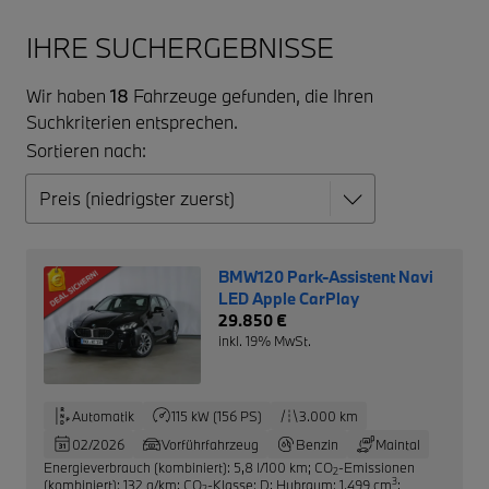
IHRE SUCHERGEBNISSE
Wir haben
18
Fahrzeuge gefunden, die Ihren
Suchkriterien entsprechen.
Sortieren nach:
BMW120 Park-Assistent Navi
LED Apple CarPlay
29.850 €
inkl. 19% MwSt.
Automatik
115 kW (156 PS)
3.000 km
02/2026
Vorführfahrzeug
Benzin
Maintal
Energieverbrauch (kombiniert): 5,8 l/100 km
;
CO
-Emissionen
2
3
(kombiniert): 132 g/km
;
CO
-Klasse: D
;
Hubraum: 1.499 cm
;
2