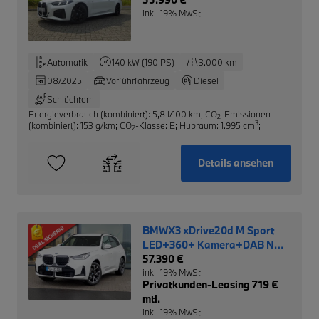
inkl. 19% MwSt.
Automatik
140 kW (190 PS)
3.000 km
08/2025
Vorführfahrzeug
Diesel
Schlüchtern
Energieverbrauch (kombiniert): 5,8 l/100 km
;
CO
-Emissionen
2
3
(kombiniert): 153 g/km
;
CO
-Klasse: E
;
Hubraum: 1.995 cm
;
2
Details ansehen
BMWX3 xDrive20d M Sport
LED+360+ Kamera+DAB NP:
70.420,- €
57.390 €
inkl. 19% MwSt.
Privatkunden-Leasing 719 €
mtl.
inkl. 19% MwSt.