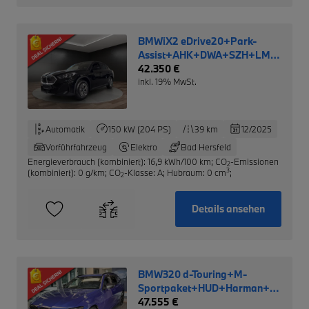
BMWiX2 eDrive20+Park-
Assist+AHK+DWA+SZH+LM
NP: 52.690,- €
42.350 €
inkl. 19% MwSt.
Automatik
150 kW (204 PS)
39 km
12/2025
Vorführfahrzeug
Elektro
Bad Hersfeld
Energieverbrauch (kombiniert): 16,9 kWh/100 km
;
CO
-Emissionen
2
3
(kombiniert): 0 g/km
;
CO
-Klasse: A
;
Hubraum: 0 cm
;
2
Details ansehen
BMW320 d-Touring+M-
Sportpaket+HUD+Harman+LRH
NP: 71.210,-€
47.555 €