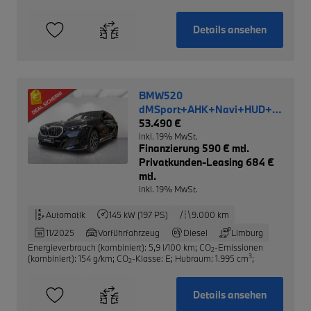
Details ansehen
BMW520
dMSport+AHK+Navi+HUD+LED+R
NP 77.140,-
53.490 €
inkl. 19% MwSt.
Finanzierung 590 € mtl.
Privatkunden-Leasing 684 €
mtl.
inkl. 19% MwSt.
Automatik
145 kW (197 PS)
9.000 km
11/2025
Vorführfahrzeug
Diesel
Limburg
Energieverbrauch (kombiniert): 5,9 l/100 km
;
CO
-Emissionen
2
3
(kombiniert): 154 g/km
;
CO
-Klasse: E
;
Hubraum: 1.995 cm
;
2
Details ansehen