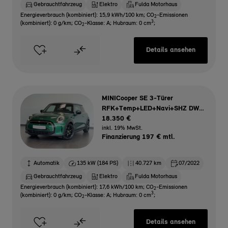
Gebrauchtfahrzeug
Elektro
Fulda Motorhaus
Energieverbrauch (kombiniert): 15,9 kWh/100 km
;
CO
-Emissionen
2
3
(kombiniert): 0 g/km
;
CO
-Klasse: A
;
Hubraum: 0 cm
;
2
Details ansehen
MINICooper SE 3-Türer
RFK+Temp+LED+Navi+SHZ DW
0,25%
18.350 €
inkl. 19% MwSt.
Finanzierung 197 € mtl.
Automatik
135 kW (184 PS)
40.727 km
07/2022
Gebrauchtfahrzeug
Elektro
Fulda Motorhaus
Energieverbrauch (kombiniert): 17,6 kWh/100 km
;
CO
-Emissionen
2
3
(kombiniert): 0 g/km
;
CO
-Klasse: A
;
Hubraum: 0 cm
;
2
Details ansehen