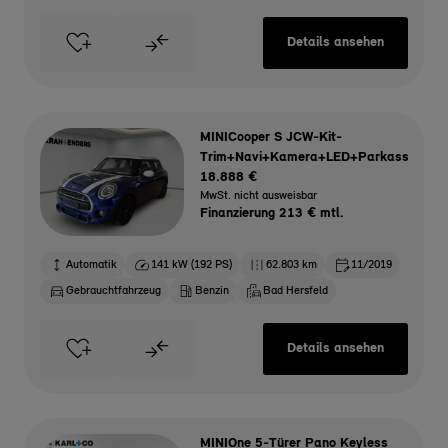
Details ansehen
MINICooper S JCW-Kit-
Trim+Navi+Kamera+LED+Parkassist+
18.888 €
MwSt. nicht ausweisbar
Finanzierung 213 € mtl.
Automatik
141 kW (192 PS)
62.803 km
11/2019
Gebrauchtfahrzeug
Benzin
Bad Hersfeld
Details ansehen
MINIOne 5-Türer Pano Keyless