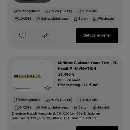
Schaltgetriebe
75 kW (102 PS)
68.037 km
10/2018
Gebrauchtfahrzeug
Benzin
Wiesbaden
Details ansehen
MINIOne Clubman Yours Trim LED
HeadUP NAVIGATION
16.490 €
inkl. 19% MwSt.
Finanzierung 177 € mtl.
Schaltgetriebe
75 kW (102 PS)
95.876 km
04/2021
Gebrauchtfahrzeug
Benzin
Maintal
Energieverbrauch (kombiniert): 5,6 l/100 km
;
CO
-Emissionen
2
3
(kombiniert): 129 g/km
;
CO
-Klasse: D
;
Hubraum: 1.499 cm
;
2