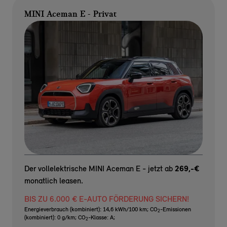
MINI Aceman E - Privat
Der vollelektrische MINI Aceman E - jetzt ab
269,-€
monatlich leasen.
BIS ZU 6.000 € E-AUTO FÖRDERUNG SICHERN!
Energieverbrauch (kombiniert): 14,6 kWh/100 km
;
CO
-Emissionen
2
(kombiniert): 0 g/km
;
CO
-Klasse: A
;
2