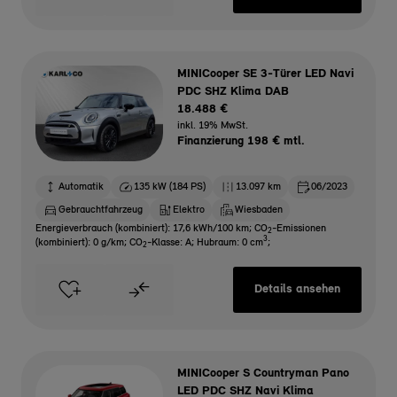
MINICooper SE 3-Türer LED Navi
PDC SHZ Klima DAB
18.488 €
inkl. 19% MwSt.
Finanzierung 198 € mtl.
Automatik
135 kW (184 PS)
13.097 km
06/2023
Gebrauchtfahrzeug
Elektro
Wiesbaden
Energieverbrauch (kombiniert): 17,6 kWh/100 km
;
CO
-Emissionen
2
3
(kombiniert): 0 g/km
;
CO
-Klasse: A
;
Hubraum: 0 cm
;
2
Details ansehen
MINICooper S Countryman Pano
LED PDC SHZ Navi Klima