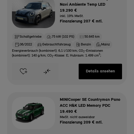
Navi Ambiente Temp LED
19.290 €
inkl. 19% MwSt.
Finanzierung 207 € mtl.
Schaltgetriebe
75 kW (102 PS)
50.645 km
06/2022
Gebrauchtfahrzeug
Benzin
Mainz
Energieverbrauch (kombiniert): 6,1 l/100 km
;
CO
-Emissionen
2
3
(kombiniert): 140 g/km
;
CO
-Klasse: E
;
Hubraum: 1.499 cm
;
2
Details ansehen
MINICooper SE Countryman Pano
ACC H&K LED Memory PDC
19.490 €
MwSt. nicht ausweisbar
Finanzierung 209 € mtl.