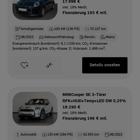
17.998 €
inkl. 19% MwSt.
Finanzierung 193 € mtl.
Schaltgetriebe
100 kW (136 PS)
70.107 km
08/2023
Gebrauchtfahrzeug
Benzin
Mainz
Energieverbrauch (kombiniert): 6,1 l/100 km
;
CO
-Emissionen
2
3
(kombiniert): 137 g/km
;
CO
-Klasse: E
;
Hubraum: 1.499 cm
;
2
Details ansehen
MINICooper SE 3-Türer
RFK+HUD+Temp+LED DW 0,25%
18.290 €
inkl. 19% MwSt.
Finanzierung 196 € mtl.
Automatik
135 kW (184 PS)
42.653 km
06/2021