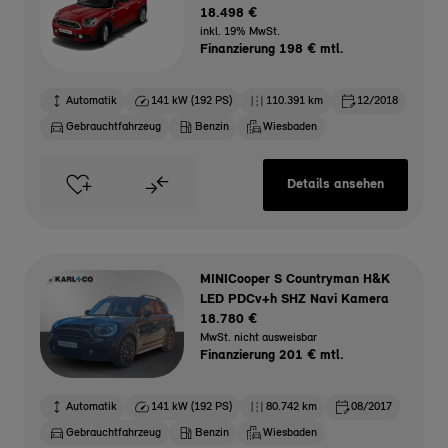
18.498 €
inkl. 19% MwSt.
Finanzierung 198 € mtl.
Automatik
141 kW (192 PS)
110.391 km
12/2018
Gebrauchtfahrzeug
Benzin
Wiesbaden
Details ansehen
MINICooper S Countryman H&K
LED PDCv+h SHZ Navi Kamera
18.780 €
MwSt. nicht ausweisbar
Finanzierung 201 € mtl.
Automatik
141 kW (192 PS)
80.742 km
08/2017
Gebrauchtfahrzeug
Benzin
Wiesbaden