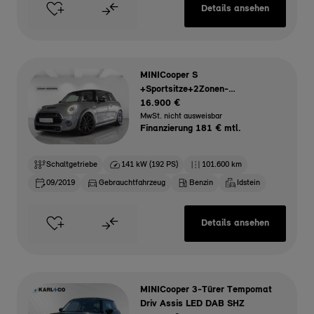
Details ansehen
MINICooper S
+Sportsitze+2Zonen-
Klimaautom+SHZ+PDCv+h
16.900 €
MwSt. nicht ausweisbar
Finanzierung 181 € mtl.
Schaltgetriebe
141 kW (192 PS)
101.600 km
09/2019
Gebrauchtfahrzeug
Benzin
Idstein
Details ansehen
MINICooper 3-Türer Tempomat
Driv Assis LED DAB SHZ