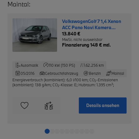
Maintal:
VolkswagenGolf 7 1,4 Xenon
ACC Pano Navi Kamera
Parkassist.
13.840 €
MwSt. nicht ausweisbar
Finanzierung 148 € mtl.
Automatik
110 kW (150 PS)
62.256 km
05/2016
Gebrauchtfahrzeug
Benzin
Maintal
Energieverbrauch (kombiniert): 6,0 l/100 km
;
CO
-Emissionen
2
3
(kombiniert): 138 g/km
;
CO
-Klasse: E
;
Hubraum: 1.395 cm
;
2
Details ansehen