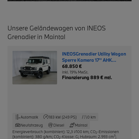
Unsere Geländewagen von INEOS
Grenadier in Maintal
INEOSGrenadier Utility Wagon
Sperre Kamera 17'' AHK
RHINO
68.850 €
inkl. 19% MwSt.
Finanzierung 889 € mtl.
Automatik
183 kW (249 PS)
0 km
Neufahrzeug
Diesel
Maintal
Energieverbrauch (kombiniert): 12,3 l/100 km
;
CO
-Emissionen
2
3
(kombiniert): 380 g/km
;
CO
-Klasse: G
;
Hubraum: 2.993 cm
;
2