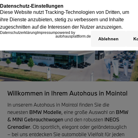
Willkommen in Ihrem Autohaus in Maintal
In unserem Autohaus in Maintal finden Sie die
neuesten
BMW Modelle
, eine große Auswahl an
BMW
& MINI Gebrauchtwagen
und den robusten
INEOS
Grenadier
. Ob sportlich, elegant oder geländetauglich
– bei uns entdecken Sie automobile Vielfalt für jeden