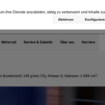
Motorrad
Service & Zubehör
Über uns
Karriere
3
n (kombiniert): 146 g/km
;
CO
-Klasse: E
;
Hubraum: 1.499 cm
;
2