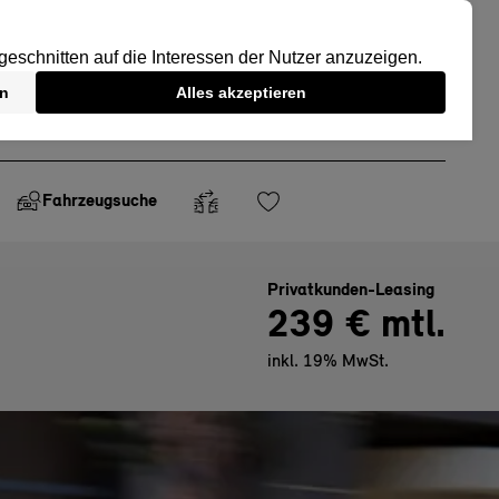
Fahrzeugsuche
Privatkunden-Leasing
239 € mtl.
inkl. 19% MwSt.