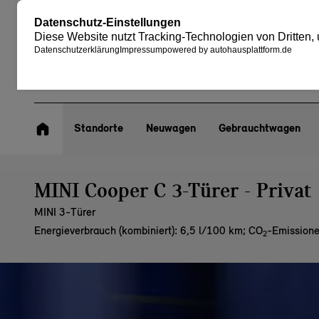
Standorte
Neuwagen
Gebrauchtwagen
MINI Cooper C 3-Türer - Privat
MINI 3-Türer
Energieverbrauch (kombiniert): 6,5 l/100 km
;
CO
-Emissione
2