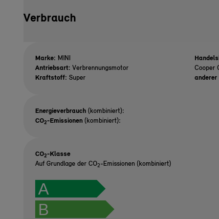
Verbrauch
Marke:
MINI
Handels
Antriebsart:
Verbrennungsmotor
Cooper 
Kraftstoff:
Super
anderer 
Energieverbrauch
(kombiniert):
CO
-Emissionen
(kombiniert):
2
CO
-Klasse
2
Auf Grundlage der CO
-Emissionen (kombiniert)
2
A
B