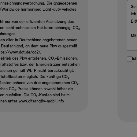
ennzeichnungsverordnung. Die angegebenen
Worldwide harmonised Light-duty vehicles
ht nur von der effizienten Ausnutzung des
ren nichttechnischen Faktoren abhängig. CO₂
ibhausgas.
nen aller in Deutschland angebotenen neuen
n Deutschland, an dem neue Pkw ausgestellt
ttps://www.dat.de/co2/.
etrieb des Pkw entstehen. CO₂-Emissionen,
Ic
raftstoffes bzw. der Energieträger entstehen
ssionen gemäß WLTP nicht berücksichtigt.
tstoffkosten möglich. Die künftige CO₂-
₂-Kosten anhand von drei angenommenen CO₂-
ichen CO₂-Preise können sowohl höher als
gen ausfallen. Die CO₂-Kosten sind beim
onen unter www.alternativ-mobil.info