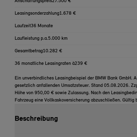
Anschaffungspreis
27.500 €
Leasingsonderzahlung
1.678 €
Laufzeit
36 Monate
Laufleistung p.a.
5.000 km
Gesamtbetrag
10.282 €
36 monatliche Leasingraten à
239 €
Ein unverbindliches Leasingbeispiel der BMW Bank GmbH. All
gesetzlich anfallenden Umsatzsteuer. Stand 05.08.2026. Zz
Höhe von 950,00 € sowie Zulassung. Nach den Leasingbeding
Fahrzeug eine Vollkaskoversicherung abzuschließen. Gültig 
Beschreibung