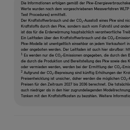
Die Informationen erfolgen gemäß der Pkw-Energieverbrauchsk
Werte wurden nach dem vorgeschriebenen Messverfahren WLTP (
Test Procedures) ermittelt.
Der Kraftstoffverbrauch und der CO₂-Ausstoß eines Pkw sind nic
Kraftstoffs durch den Pkw, sondern auch vom Fahrstil und ande
ist das für die Erderwärmung hauptsächlich verantwortliche Tre
Ein Leitfaden über den Kraftstoffverbrauch und die CO₂-Emissio
Pkw-Modelle ist unentgeltlich einsehbar an jedem Verkaufsort i
oder angeboten werden. Der Leitfaden ist auch hier abrufbar: h
1
Es werden nur die CO₂-Emissionen angegeben, die durch den B
die durch die Produktion und Bereitstellung des Pkw sowie des K
oder vermieden werden, werden bei der Ermittlung der CO₂-Emi
2
Aufgrund der CO₂-Bepreisung sind künftig Erhöhungen der Kraf
Preisentwicklung ist unsicher, daher werden die möglichen CO
Preisen für den Zeitraum 2027 bis 2036 berechnet. Die tatsächl
auch niedriger als in den hier zugrundeliegenden Modellrechnun
Tanken mit den Kraftstoffkosten zu bezahlen. Weitere Informati