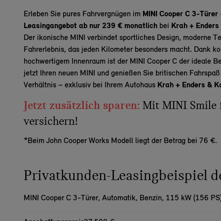
Erleben Sie pures Fahrvergnügen im
MINI Cooper C 3-Türer
Leasingangebot ab nur 239 € monatlich
bei
Krah + Enders 
Der ikonische MINI
verbindet
sportliches Design, moderne Te
Fahrerlebnis, das jeden Kilometer besonders macht. Dank ko
hochwertigem Innenraum ist der MINI Cooper C der ideale Beg
jetzt Ihren neuen MINI und genießen Sie britischen
Fahrspa
Verhältnis – exklusiv bei Ihrem Autohaus
Krah + Enders & Ka
Jetzt zusätzlich sparen:
Mit MINI Smile 
versichern!
*Beim John Cooper Works Modell liegt der Betrag bei 76 €.
Privatkunden-Leasingbeispiel
MINI Cooper C 3-Türer,
Automatik, Benzin, 115 kW (156 PS