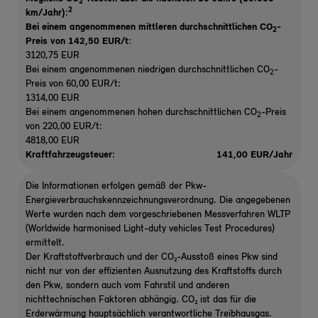
2
2
km/Jahr):
Bei einem angenommenen mittleren durchschnittlichen CO
-
2
Preis von 142,50 EUR/t
:
3120,75 EUR
Bei einem angenommenen niedrigen durchschnittlichen CO
-
2
Preis von 60,00 EUR/t:
1314,00 EUR
Bei einem angenommenen hohen durchschnittlichen CO
-Preis
2
von 220,00 EUR/t:
4818,00 EUR
Kraftfahrzeugsteuer:
141,00 EUR/Jahr
Die Informationen erfolgen gemäß der Pkw-
Energieverbrauchskennzeichnungsverordnung. Die angegebenen
Werte wurden nach dem vorgeschriebenen Messverfahren WLTP
(Worldwide harmonised Light-duty vehicles Test Procedures)
ermittelt.
Der Kraftstoffverbrauch und der CO₂-Ausstoß eines Pkw sind
nicht nur von der effizienten Ausnutzung des Kraftstoffs durch
den Pkw, sondern auch vom Fahrstil und anderen
nichttechnischen Faktoren abhängig. CO₂ ist das für die
Erderwärmung hauptsächlich verantwortliche Treibhausgas.