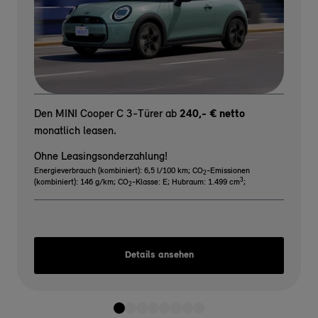
Den MINI Cooper C 3-Türer ab
240,- € netto
monatlich leasen.
Ohne Leasingsonderzahlung!
Energieverbrauch (kombiniert): 6,5 l/100 km
;
CO
-Emissionen
2
3
(kombiniert): 146 g/km
;
CO
-Klasse: E
;
Hubraum: 1.499 cm
;
2
Details ansehen