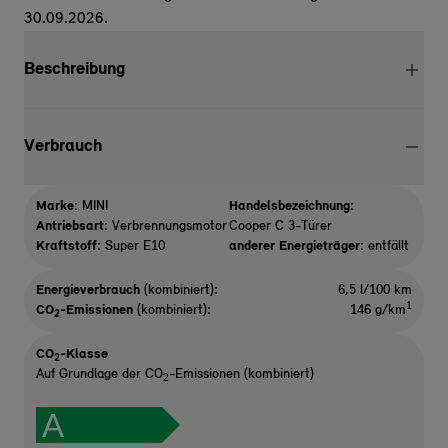
30.09.2026.
Beschreibung
Verbrauch
Marke:
MINI
Handelsbezeichnung:
Antriebsart:
Verbrennungsmotor
Cooper C 3-Türer
Kraftstoff:
Super E10
anderer Energieträger:
entfällt
Energieverbrauch
(kombiniert):
6,5 l/100 km
1
CO
-Emissionen
(kombiniert):
146 g/km
2
CO
-Klasse
2
Auf Grundlage der CO
-Emissionen (kombiniert)
2
A