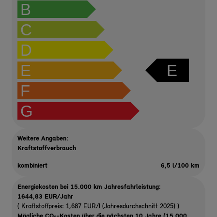
B
C
D
E
E
F
G
Weitere Angaben:
Kraftstoffverbrauch
kombiniert
6,5 l/100 km
Energiekosten bei 15.000 km Jahresfahrleistung:
1644,83 EUR/Jahr
( Kraftstoffpreis: 1,687 EUR/l (Jahresdurchschnitt 2025) )
Mögliche CO
-Kosten über die nächsten 10 Jahre (15.000