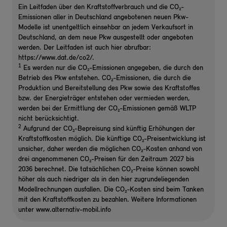
Ein Leitfaden über den Kraftstoffverbrauch und die CO₂-
Emissionen aller in Deutschland angebotenen neuen Pkw-
Modelle ist unentgeltlich einsehbar an jedem Verkaufsort in
Deutschland, an dem neue Pkw ausgestellt oder angeboten
werden. Der Leitfaden ist auch hier abrufbar:
https://www.dat.de/co2/.
1
Es werden nur die CO₂-Emissionen angegeben, die durch den
Betrieb des Pkw entstehen. CO₂-Emissionen, die durch die
Produktion und Bereitstellung des Pkw sowie des Kraftstoffes
bzw. der Energieträger entstehen oder vermieden werden,
werden bei der Ermittlung der CO₂-Emissionen gemäß WLTP
nicht berücksichtigt.
2
Aufgrund der CO₂-Bepreisung sind künftig Erhöhungen der
Kraftstoffkosten möglich. Die künftige CO₂-Preisentwicklung ist
unsicher, daher werden die möglichen CO₂-Kosten anhand von
drei angenommenen CO₂-Preisen für den Zeitraum 2027 bis
2036 berechnet. Die tatsächlichen CO₂-Preise können sowohl
höher als auch niedriger als in den hier zugrundeliegenden
Modellrechnungen ausfallen. Die CO₂-Kosten sind beim Tanken
mit den Kraftstoffkosten zu bezahlen. Weitere Informationen
unter www.alternativ-mobil.info