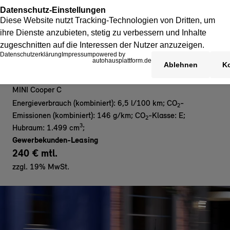
MINI Cooper C 3-Türer - Gewerbe
MINI Cooper C
Energieverbrauch (kombiniert): 6,5 l/100 km
;
CO
-
2
Emissionen (kombiniert): 146 g/km
;
CO
-Klasse: E
;
2
3
Hubraum: 1.499 cm
;
Gewerbekunden-Leasing
240 € mtl.
zzgl. 19% MwSt.