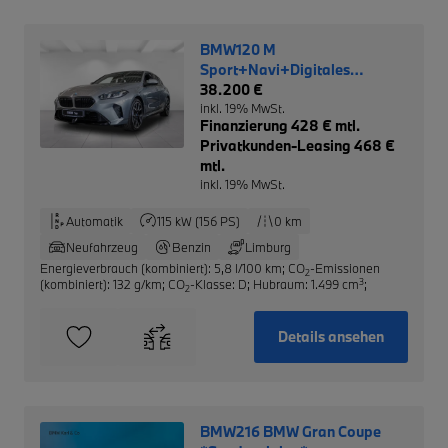
BMW120 M
Sport+Navi+Digitales
Cockpit+LED+Klimaautom
38.200 €
Musikstreaming
inkl. 19% MwSt.
Finanzierung 428 € mtl.
Privatkunden-Leasing 468 €
mtl.
inkl. 19% MwSt.
Automatik
115 kW (156 PS)
0 km
Neufahrzeug
Benzin
Limburg
Energieverbrauch (kombiniert): 5,8 l/100 km
;
CO
-Emissionen
2
3
(kombiniert): 132 g/km
;
CO
-Klasse: D
;
Hubraum: 1.499 cm
;
2
Details ansehen
BMW216 BMW Gran Coupe