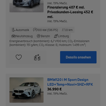
inkl. 19% MwSt.
Finanzierung 407 € mtl.
Privatkunden-Leasing 452 €
mtl.
inkl. 19% MwSt.
Automatik
100 kW (136 PS)
0 km
Neufahrzeug
Benzin
Limburg
Energieverbrauch (kombiniert): 6,7 l/100 km
;
CO
-Emissionen
2
3
(kombiniert): 151 g/km
;
CO
-Klasse: E
;
Hubraum: 1.499 cm
;
2
Details ansehen
BMW120 i M Sport Design
LED+Temp+Navi+SHZ+RFK
36.990 €
inkl. 19% MwSt.