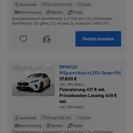
Automatik
125 kW (170 PS)
0 km
Neufahrzeug
Benzin
Fulda
Energieverbrauch (kombiniert): 5,3 l/100 km
;
CO
-Emissionen
2
3
(kombiniert): 124 g/km
;
CO
-Klasse: D
;
Hubraum: 1.499 cm
;
2
Details ansehen
BMW120
MSport+Navi+LED+Temp+SHZ+Rüc
37.800 €
inkl. 19% MwSt.
Finanzierung 417 € mtl.
Privatkunden-Leasing 449 €
mtl.
inkl. 19% MwSt.
Automatik
115 kW (156 PS)
15 km
Neufahrzeug
Benzin
Nidda
Energieverbrauch (kombiniert): 5,8 l/100 km
;
CO
-Emissionen