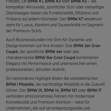
Freizeit. Ob
BMW X1
,
BMW X3
oder
BMW X5
– als
kompakter Allrounder, sportlicher SUV oder vielseitiger
Dienstwagen bieten sie Funktionalität, Effizienz und
Präsenz auf jedem Kilometer. Der
BMW X7
wiederum
steht für Luxus, Komfort und Souveränität im Segment
der Premium-SUVs.
Auch Businesskunden mit Sinn für Dynamik und
Design kommen auf ihre Kosten: Das
BMW 2er Gran
Coupé
, der sportliche
BMW 4er
oder das
charakterstarke
BMW 8er Gran Coupé
kombinieren
Eleganz mit Performance und unterstreichen einen
professionellen, stilvollen Auftritt.
Ein besonderes Highlight bilden die vollelektrischen
BMW i Modelle
, die nachhaltige Mobilität in die Zukunft
führen. Der
BMW iX
,
BMW i4
,
BMW iX1
oder
BMW i7
verbinden emissionsfreies Fahren mit modernster
Konnektivität und Premium-Komfort – ideal für
Unternehmen, die auf verantwortungsvolle und