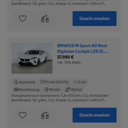
2
3
(kombiniert): 132 g/km
;
CO
-Klasse: D
;
Hubraum: 1.499 cm
;
2
Details ansehen
BMW120 M Sport AD Navi
Digitales Cockpit LED El.
Heckklappe Apple CarPlay
37.990 €
inkl. 19% MwSt.
Automatik
115 kW (156 PS)
0 km
Neufahrzeug
Benzin
Maintal
Energieverbrauch (kombiniert): 5,8 l/100 km
;
CO
-Emissionen
2
3
(kombiniert): 132 g/km
;
CO
-Klasse: D
;
Hubraum: 1.499 cm
;
2
Details ansehen