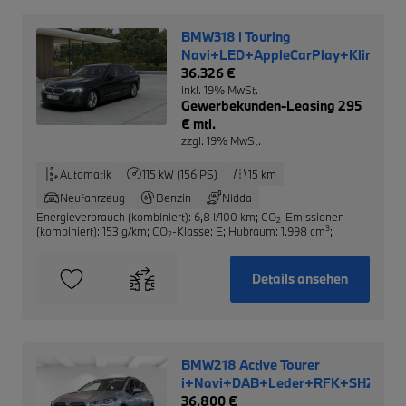
BMW318 i Touring
Navi+LED+AppleCarPlay+Klimaau
36.326 €
inkl. 19% MwSt.
Gewerbekunden-Leasing 295
€ mtl.
zzgl. 19% MwSt.
Automatik
115 kW (156 PS)
15 km
Neufahrzeug
Benzin
Nidda
Energieverbrauch (kombiniert): 6,8 l/100 km
;
CO
-Emissionen
2
3
(kombiniert): 153 g/km
;
CO
-Klasse: E
;
Hubraum: 1.998 cm
;
2
Details ansehen
BMW218 Active Tourer
i+Navi+DAB+Leder+RFK+SHZ+PD
36.800 €