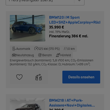
BMW120 i M Sport
LED+SHZ+AppleCarplay+Rückfahr
35.990 €
inkl. 19% MwSt.
Finanzierung 386 € mtl.
Automatik
125 kW (170 PS)
0 km
Neufahrzeug
Benzin
Hünfeld
Energieverbrauch (kombiniert): 5,8 l/100 km
;
CO
-Emissionen
2
3
(kombiniert): 132 g/km
;
CO
-Klasse: D
;
Hubraum: 1.499 cm
;
2
Details ansehen
BMW218 i AT+Park-
Assistent+Navi+Digitales