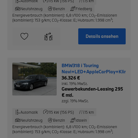
Automatik
115 kW (156 PS)
15 km
Neufahrzeug
Benzin
Friedberg
Energieverbrauch (kombiniert): 6,8 l/100 km
;
CO
-Emissionen
2
3
(kombiniert): 153 g/km
;
CO
-Klasse: E
;
Hubraum: 1.998 cm
;
2
Details ansehen
BMW318 i Touring
Navi+LED+AppleCarPlay+Klimaau
36.326 €
inkl. 19% MwSt.
Gewerbekunden-Leasing 295
€ mtl.
zzgl. 19% MwSt.
Automatik
115 kW (156 PS)
15 km
Neufahrzeug
Benzin
Idstein
Energieverbrauch (kombiniert): 6,8 l/100 km
;
CO
-Emissionen
2
3
(kombiniert): 153 g/km
;
CO
-Klasse: E
;
Hubraum: 1.998 cm
;
2