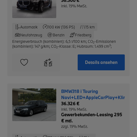
Cockpit+Soundsystem+LED+El.
36.300 €
Heckklappe+Mehrzonenklima
inkl. 19% MwSt.
Automatik
100 kW (136 PS)
15 km
Neufahrzeug
Benzin
Friedberg
Energieverbrauch (kombiniert): 6,5 l/100 km
;
CO
-Emissionen
2
3
(kombiniert): 147 g/km
;
CO
-Klasse: E
;
Hubraum: 1.499 cm
;
2
Details ansehen
BMW318 i Touring
Navi+LED+AppleCarPlay+Klimaau
36.326 €
inkl. 19% MwSt.
Gewerbekunden-Leasing 295
€ mtl.
zzgl. 19% MwSt.