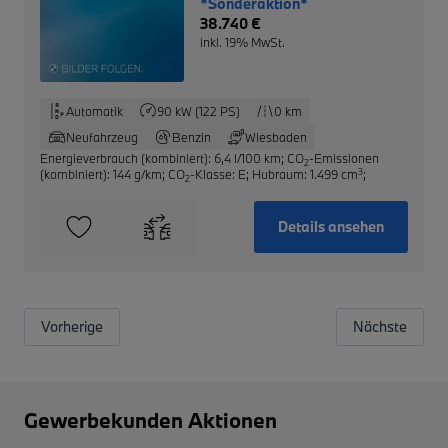
*Sonderaktion*
38.740 €
inkl. 19% MwSt.
Automatik
90 kW (122 PS)
0 km
Neufahrzeug
Benzin
Wiesbaden
Energieverbrauch (kombiniert): 6,4 l/100 km
;
CO
-Emissionen
2
3
(kombiniert): 144 g/km
;
CO
-Klasse: E
;
Hubraum: 1.499 cm
;
2
Details ansehen
Vorherige
Nächste
Gewerbekunden Aktionen