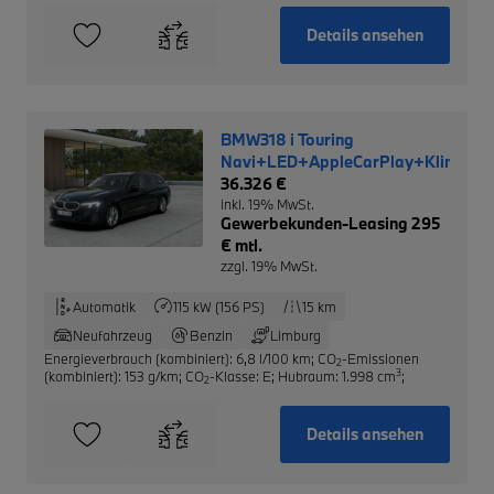
Details ansehen
BMW318 i Touring
Navi+LED+AppleCarPlay+Klimaau
36.326 €
inkl. 19% MwSt.
Gewerbekunden-Leasing 295
€ mtl.
zzgl. 19% MwSt.
Automatik
115 kW (156 PS)
15 km
Neufahrzeug
Benzin
Limburg
Energieverbrauch (kombiniert): 6,8 l/100 km
;
CO
-Emissionen
2
3
(kombiniert): 153 g/km
;
CO
-Klasse: E
;
Hubraum: 1.998 cm
;
2
Details ansehen