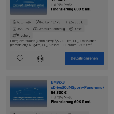
inkl. 19% MwSt.
Finanzierung 600 € mtl.
Automatik
145 kW (197 PS)
24.850 km
06/2025
Gebrauchtfahrzeug
Diesel
Friedberg
Energieverbrauch (kombiniert): 6,5 l/100 km
;
CO
-Emissionen
2
3
(kombiniert): 171 g/km
;
CO
-Klasse: F
;
Hubraum: 1.995 cm
;
2
Details ansehen
BMWX3
xDrive30dMSport+Panorama+HUD
56.500 €
inkl. 19% MwSt.
Finanzierung 606 € mtl.