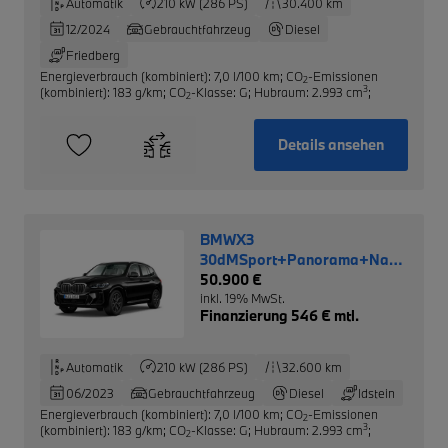
Automatik
210 kW (286 PS)
30.400 km
12/2024
Gebrauchtfahrzeug
Diesel
Friedberg
Energieverbrauch (kombiniert): 7,0 l/100 km
;
CO
-Emissionen
2
3
(kombiniert): 183 g/km
;
CO
-Klasse: G
;
Hubraum: 2.993 cm
;
2
Details ansehen
BMWX3
30dMSport+Panorama+Navi+RFK
Sitze+Leder
50.900 €
inkl. 19% MwSt.
Finanzierung 546 € mtl.
Automatik
210 kW (286 PS)
32.600 km
06/2023
Gebrauchtfahrzeug
Diesel
Idstein
Energieverbrauch (kombiniert): 7,0 l/100 km
;
CO
-Emissionen
2
3
(kombiniert): 183 g/km
;
CO
-Klasse: G
;
Hubraum: 2.993 cm
;
2