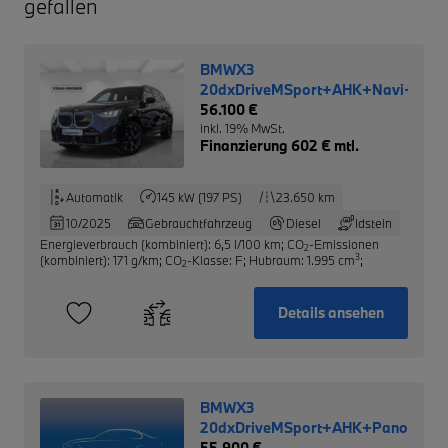
gefallen
BMWX3
20dxDriveMSport+AHK+Navi+360K
56.100 €
inkl. 19% MwSt.
Finanzierung 602 € mtl.
Automatik
145 kW (197 PS)
23.650 km
10/2025
Gebrauchtfahrzeug
Diesel
Idstein
Energieverbrauch (kombiniert): 6,5 l/100 km
;
CO
-Emissionen
2
3
(kombiniert): 171 g/km
;
CO
-Klasse: F
;
Hubraum: 1.995 cm
;
2
Details ansehen
BMWX3
20dxDriveMSport+AHK+Panorama+
55.900 €