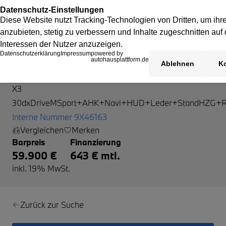
BMW X3
X3
30dxDriveMSport+AHK+Navi+HUD+Leder+StandHZG+Rü
Interne Nummer 9X46163
Vergleichen
Merken
Barpreis
Finanzierung
59.900 €
643 € mtl.
inkl. 19% MwSt.
Zurück zur Suche