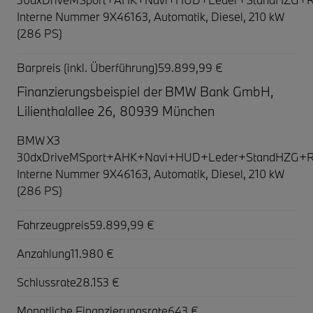
Interne Nummer 9X46163, Automatik, Diesel, 210 kW
(286 PS)
Barpreis (inkl. Überführung)
59.899,99 €
Finanzierungsbeispiel der BMW Bank GmbH,
Lilienthalallee 26, 80939 München
BMW X3
30dxDriveMSport+AHK+Navi+HUD+Leder+StandHZG+Rü
Interne Nummer 9X46163, Automatik, Diesel, 210 kW
(286 PS)
Fahrzeugpreis
59.899,99 €
Anzahlung
11.980 €
Schlussrate
28.153 €
Monatliche Finanzierungsrate
643 €