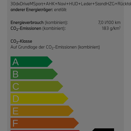
30dxDriveMSport+AHK+Navi+HUD+Leder+StandHZG+Rückfa
anderer Energieträger:
entfällt
Energieverbrauch
(kombiniert):
7,0 l/100 km
1
CO
-Emissionen
(kombiniert):
183 g/km
2
CO
-Klasse
2
Auf Grundlage der CO
-Emissionen (kombiniert)
2
A
B
C
D
E
F