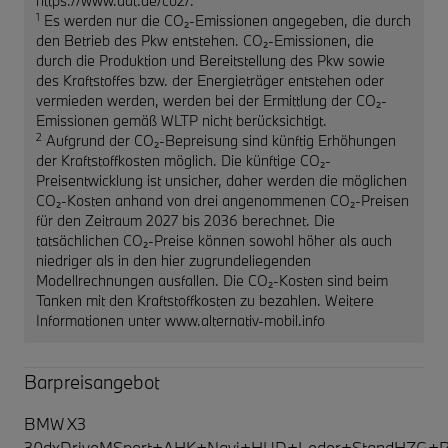
https://www.dat.de/co2/.
1
Es werden nur die CO₂-Emissionen angegeben, die durch
den Betrieb des Pkw entstehen. CO₂-Emissionen, die
durch die Produktion und Bereitstellung des Pkw sowie
des Kraftstoffes bzw. der Energieträger entstehen oder
vermieden werden, werden bei der Ermittlung der CO₂-
Emissionen gemäß WLTP nicht berücksichtigt.
2
Aufgrund der CO₂-Bepreisung sind künftig Erhöhungen
der Kraftstoffkosten möglich. Die künftige CO₂-
Preisentwicklung ist unsicher, daher werden die möglichen
CO₂-Kosten anhand von drei angenommenen CO₂-Preisen
für den Zeitraum 2027 bis 2036 berechnet. Die
tatsächlichen CO₂-Preise können sowohl höher als auch
niedriger als in den hier zugrundeliegenden
Modellrechnungen ausfallen. Die CO₂-Kosten sind beim
Tanken mit den Kraftstoffkosten zu bezahlen. Weitere
Informationen unter www.alternativ-mobil.info
Barpreisangebot
BMW X3
30dxDriveMSport+AHK+Navi+HUD+Leder+StandHZG+Rü