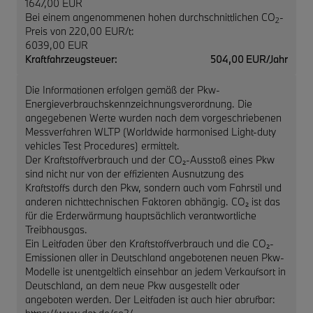
1647,00 EUR
Bei einem angenommenen hohen durchschnittlichen CO
-
2
Preis von 220,00 EUR/t:
6039,00 EUR
Kraftfahrzeugsteuer:
504,00 EUR/Jahr
Die Informationen erfolgen gemäß der Pkw-
Energieverbrauchskennzeichnungsverordnung. Die
angegebenen Werte wurden nach dem vorgeschriebenen
Messverfahren WLTP (Worldwide harmonised Light-duty
vehicles Test Procedures) ermittelt.
Der Kraftstoffverbrauch und der CO₂-Ausstoß eines Pkw
sind nicht nur von der effizienten Ausnutzung des
Kraftstoffs durch den Pkw, sondern auch vom Fahrstil und
anderen nichttechnischen Faktoren abhängig. CO₂ ist das
für die Erderwärmung hauptsächlich verantwortliche
Treibhausgas.
Ein Leitfaden über den Kraftstoffverbrauch und die CO₂-
Emissionen aller in Deutschland angebotenen neuen Pkw-
Modelle ist unentgeltlich einsehbar an jedem Verkaufsort in
Deutschland, an dem neue Pkw ausgestellt oder
angeboten werden. Der Leitfaden ist auch hier abrufbar: