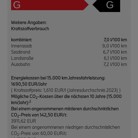
G
G
Weitere Angaben:
Kraftstoffverbrauch
kombiniert
7,0 l/100 km
Innenstadt
9,0 l/100 km
Stadtrand
6,7 l/100 km
Landstraße
6,1 l/100 km
Autobahn
7,2 l/100 km
Energiekosten bei 15.000 km Jahresfahrleistung:
1690,50 EUR/Jahr
( Kraftstoffpreis: 1,610 EUR/l (Jahresdurchschnitt 2023) )
Mögliche CO
-Kosten über die nächsten 10 Jahre (15.000
2
2
km/Jahr):
Bei einem angenommenen mittleren durchschnittlichen
CO
-Preis von 142,50 EUR/t
:
2
3911,62 EUR
Bei einem angenommenen niedrigen durchschnittlichen
CO
-Preis von 60,00 EUR/t:
2