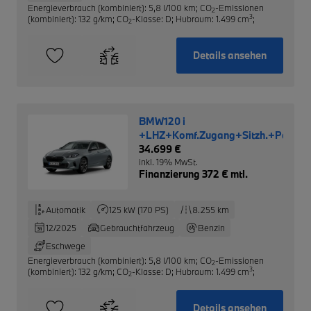
Energieverbrauch (kombiniert): 5,8 l/100 km
;
CO
-Emissionen
2
3
(kombiniert): 132 g/km
;
CO
-Klasse: D
;
Hubraum: 1.499 cm
;
2
Details ansehen
BMW120 i
+LHZ+Komf.Zugang+Sitzh.+Park.As
34.699 €
inkl. 19% MwSt.
Finanzierung 372 € mtl.
Automatik
125 kW (170 PS)
8.255 km
12/2025
Gebrauchtfahrzeug
Benzin
Eschwege
Energieverbrauch (kombiniert): 5,8 l/100 km
;
CO
-Emissionen
2
3
(kombiniert): 132 g/km
;
CO
-Klasse: D
;
Hubraum: 1.499 cm
;
2
Details ansehen