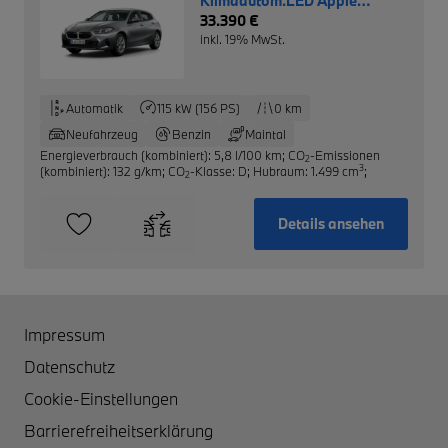
Klimaautom.LED Apple
CarPlay Musikstreaming
33.390 €
inkl. 19% MwSt.
Automatik
115 kW (156 PS)
0 km
Neufahrzeug
Benzin
Maintal
Energieverbrauch (kombiniert): 5,8 l/100 km
;
CO
-Emissionen
2
3
(kombiniert): 132 g/km
;
CO
-Klasse: D
;
Hubraum: 1.499 cm
;
2
Details ansehen
Impressum
Datenschutz
Cookie-Einstellungen
Barrierefreiheitserklärung