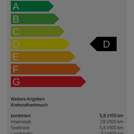
A
B
C
D
D
E
F
G
Weitere Angaben:
Kraftstoffverbrauch
kombiniert
5,8 l/100 km
Innenstadt
7,8 l/100 km
Stadtrand
5,6 l/100 km
Landstraße
5,1 l/100 km