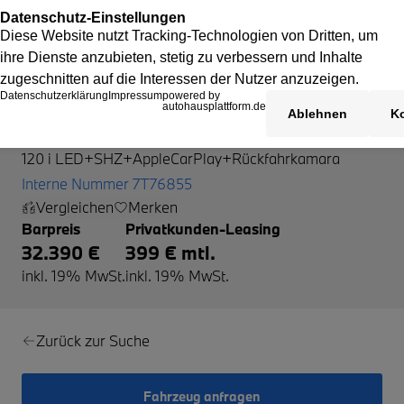
BMW 120
120 i LED+SHZ+AppleCarPlay+Rückfahrkamara
Interne Nummer 7T76855
Vergleichen
Merken
Barpreis
Privatkunden-Leasing
32.390 €
399 € mtl.
inkl. 19% MwSt.
inkl. 19% MwSt.
Zurück zur Suche
Fahrzeug anfragen