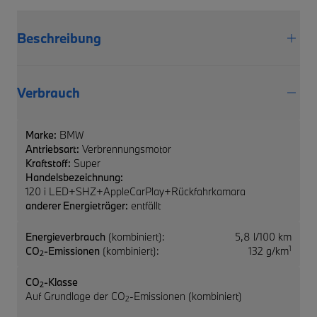
Beschreibung
Verbrauch
Marke:
BMW
Antriebsart:
Verbrennungsmotor
Kraftstoff:
Super
Handelsbezeichnung:
120 i LED+SHZ+AppleCarPlay+Rückfahrkamara
anderer Energieträger:
entfällt
Energieverbrauch
(kombiniert):
5,8 l/100 km
1
CO
-Emissionen
(kombiniert):
132 g/km
2
CO
-Klasse
2
Auf Grundlage der CO
-Emissionen (kombiniert)
2