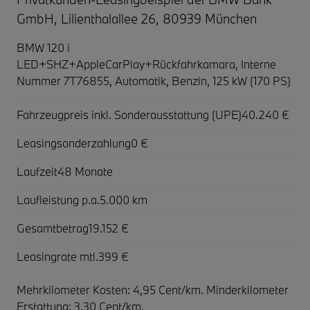
GmbH, Lilienthalallee 26, 80939 München
BMW 120 i
LED+SHZ+AppleCarPlay+Rückfahrkamara,
Interne
Nummer 7T76855, Automatik, Benzin, 125 kW (170 PS)
Fahrzeugpreis inkl. Sonderausstattung (UPE)
40.240 €
Leasingsonderzahlung
0 €
Laufzeit
48 Monate
Laufleistung p.a.
5.000 km
Gesamtbetrag
19.152 €
Leasingrate mtl.
399 €
Mehrkilometer Kosten: 4,95 Cent/km. Minderkilometer
Erstattung: 3,30 Cent/km.