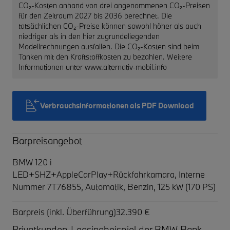
CO₂-Kosten anhand von drei angenommenen CO₂-Preisen
für den Zeitraum 2027 bis 2036 berechnet. Die
tatsächlichen CO₂-Preise können sowohl höher als auch
niedriger als in den hier zugrundeliegenden
Modellrechnungen ausfallen. Die CO₂-Kosten sind beim
Tanken mit den Kraftstoffkosten zu bezahlen. Weitere
Informationen unter www.alternativ-mobil.info
Verbrauchsinformationen als PDF Download
Barpreisangebot
BMW 120 i
LED+SHZ+AppleCarPlay+Rückfahrkamara,
Interne
Nummer 7T76855, Automatik, Benzin, 125 kW (170 PS)
Barpreis (inkl. Überführung)
32.390 €
Privatkunden-Leasingbeispiel der BMW Bank