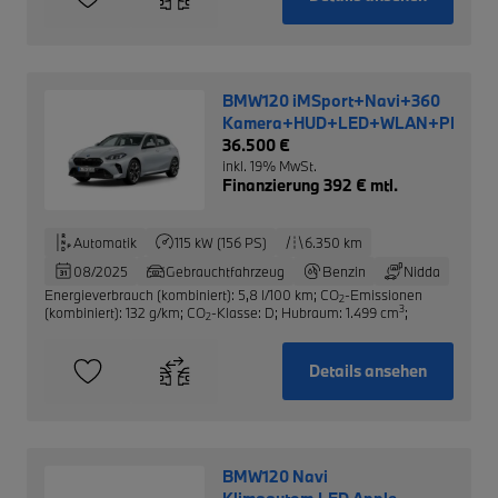
BMW120 iMSport+Navi+360
Kamera+HUD+LED+WLAN+PDCv+
36.500 €
inkl. 19% MwSt.
Finanzierung 392 € mtl.
Automatik
115 kW (156 PS)
6.350 km
08/2025
Gebrauchtfahrzeug
Benzin
Nidda
Energieverbrauch (kombiniert): 5,8 l/100 km
;
CO
-Emissionen
2
3
(kombiniert): 132 g/km
;
CO
-Klasse: D
;
Hubraum: 1.499 cm
;
2
Details ansehen
BMW120 Navi