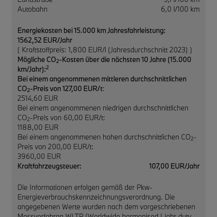
Autobahn
6,0 l/100 km
Energiekosten bei 15.000 km Jahresfahrleistung:
1562,52 EUR/Jahr
( Kraftstoffpreis: 1,800 EUR/l (Jahresdurchschnitt 2023) )
Mögliche CO
-Kosten über die nächsten 10 Jahre (15.000
2
2
km/Jahr):
Bei einem angenommenen mittleren durchschnittlichen
CO
-Preis von 127,00 EUR/t
:
2
2514,60 EUR
Bei einem angenommenen niedrigen durchschnittlichen
CO
-Preis von 60,00 EUR/t:
2
1188,00 EUR
Bei einem angenommenen hohen durchschnittlichen CO
-
2
Preis von 200,00 EUR/t:
3960,00 EUR
Kraftfahrzeugsteuer:
107,00 EUR/Jahr
Die Informationen erfolgen gemäß der Pkw-
Energieverbrauchskennzeichnungsverordnung. Die
angegebenen Werte wurden nach dem vorgeschriebenen
Messverfahren WLTP (Worldwide harmonised Light-duty