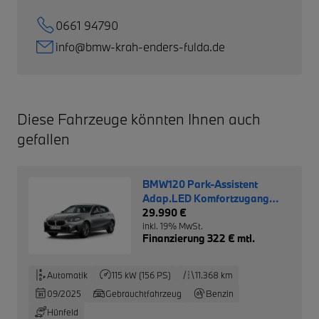
0661 94790
info@bmw-krah-enders-fulda.de
Diese Fahrzeuge könnten Ihnen auch
gefallen
BMW120 Park-Assistent
Adap.LED Komfortzugang
Klima Alarmanlage
29.990 €
inkl. 19% MwSt.
Finanzierung 322 € mtl.
Automatik
115 kW (156 PS)
11.368 km
09/2025
Gebrauchtfahrzeug
Benzin
Hünfeld