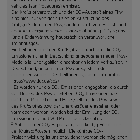
vehicles Test Procedures) ermittelt.
Der Kraftstoffverbrauch und der CO₂-Ausstoß eines Pkw
sind nicht nur von der effizienten Ausnutzung des
Kraftstoffs durch den Pkw, sondern auch vom Fahrstil und
anderen nichttechnischen Faktoren abhängig. CO₂ ist das
für die Erderwärmung hauptsächlich verantwortliche
Treibhausgas.
Ein Leitfaden über den Kraftstoffverbrauch und die CO₂-
Emissionen aller in Deutschland angebotenen neuen Pkw-
Modelle ist unentgeltlich einsehbar an jedem Verkaufsort in
Deutschland, an dem neue Pkw ausgestellt oder
angeboten werden. Der Leitfaden ist auch hier abrufbar:
https://www.dat.de/co2/.
1
Es werden nur die CO₂-Emissionen angegeben, die durch
den Betrieb des Pkw entstehen. CO₂-Emissionen, die
durch die Produktion und Bereitstellung des Pkw sowie
des Kraftstoffes bzw. der Energieträger entstehen oder
vermieden werden, werden bei der Ermittlung der CO₂-
Emissionen gemäß WLTP nicht berücksichtigt.
2
Aufgrund der CO₂-Bepreisung sind künftig Erhöhungen
der Kraftstoffkosten möglich. Die künftige CO₂-
Preisentwicklung ist unsicher, daher werden die möglichen