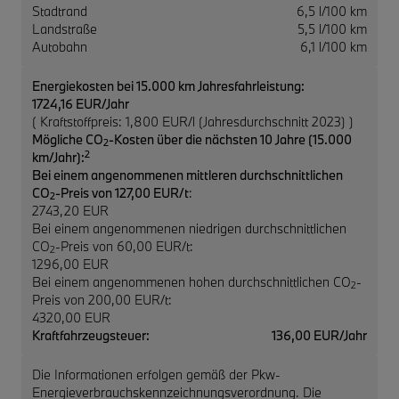
Stadtrand
6,5 l/100 km
Landstraße
5,5 l/100 km
Autobahn
6,1 l/100 km
Energiekosten bei 15.000 km Jahresfahrleistung:
1724,16 EUR/Jahr
( Kraftstoffpreis: 1,800 EUR/l (Jahresdurchschnitt 2023) )
Mögliche CO
-Kosten über die nächsten 10 Jahre (15.000
2
2
km/Jahr):
Bei einem angenommenen mittleren durchschnittlichen
CO
-Preis von 127,00 EUR/t
:
2
2743,20 EUR
Bei einem angenommenen niedrigen durchschnittlichen
CO
-Preis von 60,00 EUR/t:
2
1296,00 EUR
Bei einem angenommenen hohen durchschnittlichen CO
-
2
Preis von 200,00 EUR/t:
4320,00 EUR
Kraftfahrzeugsteuer:
136,00 EUR/Jahr
Die Informationen erfolgen gemäß der Pkw-
Energieverbrauchskennzeichnungsverordnung. Die