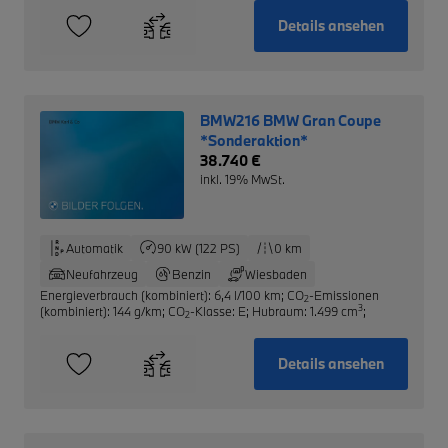
Details ansehen
BMW216 BMW Gran Coupe
*Sonderaktion*
38.740 €
inkl. 19% MwSt.
Automatik
90 kW (122 PS)
0 km
Neufahrzeug
Benzin
Wiesbaden
Energieverbrauch (kombiniert): 6,4 l/100 km
;
CO
-Emissionen
2
3
(kombiniert): 144 g/km
;
CO
-Klasse: E
;
Hubraum: 1.499 cm
;
2
Details ansehen