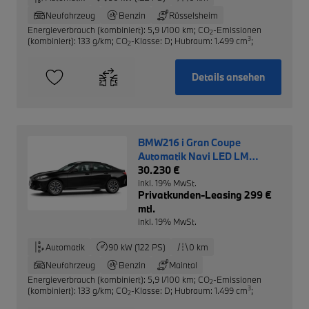
Neufahrzeug
Benzin
Rüsselsheim
Energieverbrauch (kombiniert): 5,9 l/100 km
;
CO
-Emissionen
2
3
(kombiniert): 133 g/km
;
CO
-Klasse: D
;
Hubraum: 1.499 cm
;
2
Details ansehen
BMW216 i Gran Coupe
Automatik Navi LED LM
Driving Ass.
30.230 €
inkl. 19% MwSt.
Privatkunden-Leasing 299 €
mtl.
inkl. 19% MwSt.
Automatik
90 kW (122 PS)
0 km
Neufahrzeug
Benzin
Maintal
Energieverbrauch (kombiniert): 5,9 l/100 km
;
CO
-Emissionen
2
3
(kombiniert): 133 g/km
;
CO
-Klasse: D
;
Hubraum: 1.499 cm
;
2