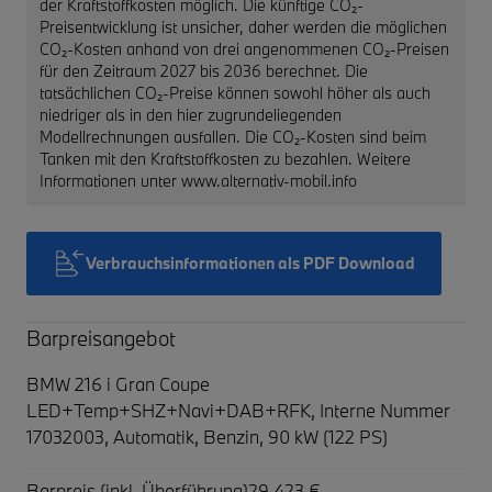
der Kraftstoffkosten möglich. Die künftige CO₂-
Preisentwicklung ist unsicher, daher werden die möglichen
CO₂-Kosten anhand von drei angenommenen CO₂-Preisen
für den Zeitraum 2027 bis 2036 berechnet. Die
tatsächlichen CO₂-Preise können sowohl höher als auch
niedriger als in den hier zugrundeliegenden
Modellrechnungen ausfallen. Die CO₂-Kosten sind beim
Tanken mit den Kraftstoffkosten zu bezahlen. Weitere
Informationen unter www.alternativ-mobil.info
Verbrauchsinformationen als PDF Download
Barpreisangebot
BMW 216 i Gran Coupe
LED+Temp+SHZ+Navi+DAB+RFK,
Interne Nummer
17032003, Automatik, Benzin, 90 kW (122 PS)
Barpreis (inkl. Überführung)
29.423 €