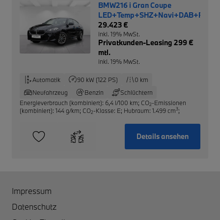
BMW216 i Gran Coupe
LED+Temp+SHZ+Navi+DAB+RFK
29.423 €
inkl. 19% MwSt.
Privatkunden-Leasing 299 €
mtl.
inkl. 19% MwSt.
Automatik
90 kW (122 PS)
0 km
Neufahrzeug
Benzin
Schlüchtern
Energieverbrauch (kombiniert): 6,4 l/100 km
;
CO
-Emissionen
2
3
(kombiniert): 144 g/km
;
CO
-Klasse: E
;
Hubraum: 1.499 cm
;
2
Details ansehen
Impressum
Datenschutz