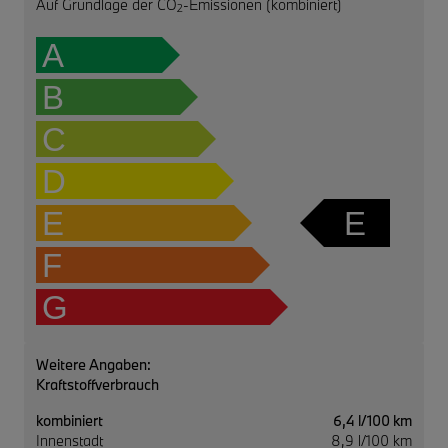
Auf Grundlage der CO
-Emissionen (kombiniert)
2
A
B
C
D
E
E
F
G
Weitere Angaben:
Kraftstoffverbrauch
kombiniert
6,4 l/100 km
Innenstadt
8,9 l/100 km