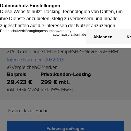
BMW 216
216 i Gran Coupe LED+Temp+SHZ+Navi+DAB+RFK
Interne Nummer 17032003
Vergleichen
Merken
Barpreis
Privatkunden-Leasing
29.423 €
299 € mtl.
inkl. 19% MwSt.
inkl. 19% MwSt.
Zurück zur Suche
Fahrzeug anfragen