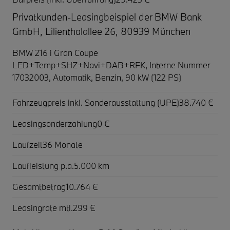
Privatkunden-Leasingbeispiel der BMW Bank
GmbH, Lilienthalallee 26, 80939 München
BMW 216 i Gran Coupe
LED+Temp+SHZ+Navi+DAB+RFK,
Interne Nummer
17032003, Automatik, Benzin, 90 kW (122 PS)
Fahrzeugpreis inkl. Sonderausstattung (UPE)
38.740 €
Leasingsonderzahlung
0 €
Laufzeit
36 Monate
Laufleistung p.a.
5.000 km
Gesamtbetrag
10.764 €
Leasingrate mtl.
299 €