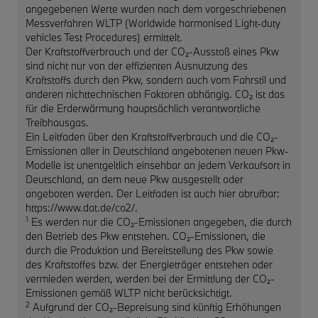
angegebenen Werte wurden nach dem vorgeschriebenen
Messverfahren WLTP (Worldwide harmonised Light-duty
vehicles Test Procedures) ermittelt.
Der Kraftstoffverbrauch und der CO₂-Ausstoß eines Pkw
sind nicht nur von der effizienten Ausnutzung des
Kraftstoffs durch den Pkw, sondern auch vom Fahrstil und
anderen nichttechnischen Faktoren abhängig. CO₂ ist das
für die Erderwärmung hauptsächlich verantwortliche
Treibhausgas.
Ein Leitfaden über den Kraftstoffverbrauch und die CO₂-
Emissionen aller in Deutschland angebotenen neuen Pkw-
Modelle ist unentgeltlich einsehbar an jedem Verkaufsort in
Deutschland, an dem neue Pkw ausgestellt oder
angeboten werden. Der Leitfaden ist auch hier abrufbar:
https://www.dat.de/co2/.
1
Es werden nur die CO₂-Emissionen angegeben, die durch
den Betrieb des Pkw entstehen. CO₂-Emissionen, die
durch die Produktion und Bereitstellung des Pkw sowie
des Kraftstoffes bzw. der Energieträger entstehen oder
vermieden werden, werden bei der Ermittlung der CO₂-
Emissionen gemäß WLTP nicht berücksichtigt.
2
Aufgrund der CO₂-Bepreisung sind künftig Erhöhungen