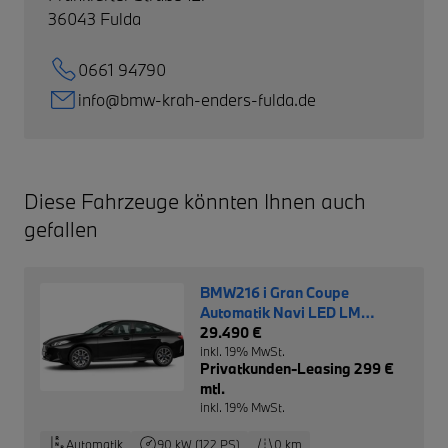
36043
Fulda
0661 94790
info@bmw-krah-enders-fulda.de
Diese Fahrzeuge könnten Ihnen auch
gefallen
BMW216 i Gran Coupe
Automatik Navi LED LM
Driving Ass.
29.490 €
inkl. 19% MwSt.
Privatkunden-Leasing 299 €
mtl.
inkl. 19% MwSt.
Automatik
90 kW (122 PS)
0 km