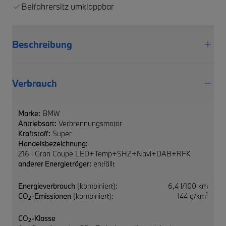
Beifahrersitz umklappbar
Beschreibung
Verbrauch
Marke:
BMW
Antriebsart:
Verbrennungsmotor
Kraftstoff:
Super
Handelsbezeichnung:
216 i Gran Coupe LED+Temp+SHZ+Navi+DAB+RFK
anderer Energieträger:
entfällt
Energieverbrauch
(kombiniert):
6,4 l/100 km
1
CO
-Emissionen
(kombiniert):
144 g/km
2
CO
-Klasse
2