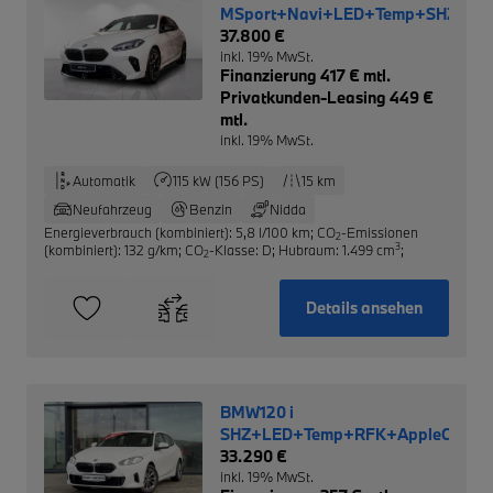
MSport+Navi+LED+Temp+SHZ+Rüc
37.800 €
inkl. 19% MwSt.
Finanzierung 417 € mtl.
Privatkunden-Leasing 449 €
mtl.
inkl. 19% MwSt.
Automatik
115 kW (156 PS)
15 km
Neufahrzeug
Benzin
Nidda
Energieverbrauch (kombiniert): 5,8 l/100 km
;
CO
-Emissionen
2
3
(kombiniert): 132 g/km
;
CO
-Klasse: D
;
Hubraum: 1.499 cm
;
2
Details ansehen
BMW120 i
SHZ+LED+Temp+RFK+AppleCarPl
33.290 €
inkl. 19% MwSt.