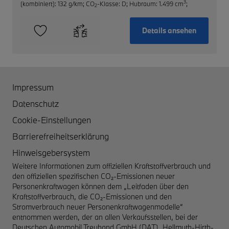
3
(kombiniert): 132 g/km
;
CO
-Klasse: D
;
Hubraum: 1.499 cm
;
2
Details ansehen
Impressum
Datenschutz
Cookie-Einstellungen
Barrierefreiheitserklärung
Hinweisgebersystem
Weitere Informationen zum offiziellen Kraftstoffverbrauch und
den offiziellen spezifischen CO₂-Emissionen neuer
Personenkraftwagen können dem „Leitfaden über den
Kraftstoffverbrauch, die CO₂-Emissionen und den
Stromverbrauch neuer Personenkraftwagenmodelle“
entnommen werden, der an allen Verkaufsstellen, bei der
Deutschen Automobil Treuhand GmbH (DAT), Hellmuth-Hirth-