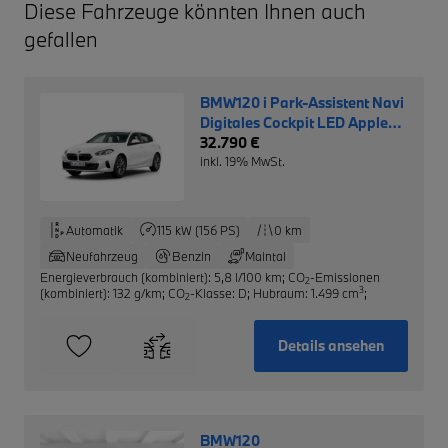
Diese Fahrzeuge könnten Ihnen auch
gefallen
BMW120 i Park-Assistent Navi
Digitales Cockpit LED Apple
CarPlay Android Auto
32.790 €
Klimaautom
inkl. 19% MwSt.
Automatik
115 kW (156 PS)
0 km
Neufahrzeug
Benzin
Maintal
Energieverbrauch (kombiniert): 5,8 l/100 km
;
CO
-Emissionen
2
3
(kombiniert): 132 g/km
;
CO
-Klasse: D
;
Hubraum: 1.499 cm
;
2
Details ansehen
BMW120