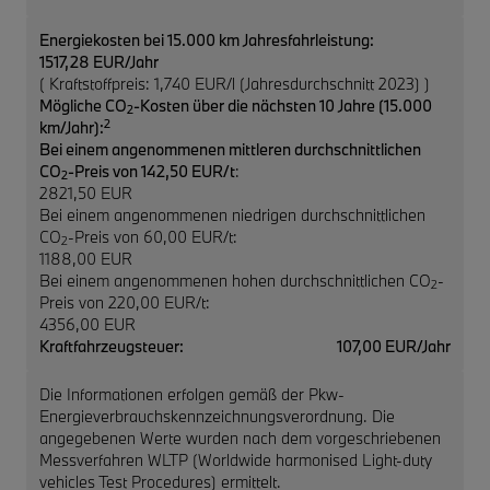
Energiekosten bei 15.000 km Jahresfahrleistung:
1517,28 EUR/Jahr
( Kraftstoffpreis: 1,740 EUR/l (Jahresdurchschnitt 2023) )
Mögliche CO
-Kosten über die nächsten 10 Jahre (15.000
2
2
km/Jahr):
Bei einem angenommenen mittleren durchschnittlichen
CO
-Preis von 142,50 EUR/t
:
2
2821,50 EUR
Bei einem angenommenen niedrigen durchschnittlichen
CO
-Preis von 60,00 EUR/t:
2
1188,00 EUR
Bei einem angenommenen hohen durchschnittlichen CO
-
2
Preis von 220,00 EUR/t:
4356,00 EUR
Kraftfahrzeugsteuer:
107,00 EUR/Jahr
Die Informationen erfolgen gemäß der Pkw-
Energieverbrauchskennzeichnungsverordnung. Die
angegebenen Werte wurden nach dem vorgeschriebenen
Messverfahren WLTP (Worldwide harmonised Light-duty
vehicles Test Procedures) ermittelt.