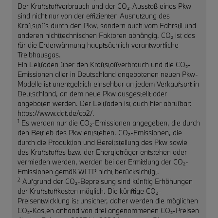
Der Kraftstoffverbrauch und der CO₂-Ausstoß eines Pkw
sind nicht nur von der effizienten Ausnutzung des
Kraftstoffs durch den Pkw, sondern auch vom Fahrstil und
anderen nichttechnischen Faktoren abhängig. CO₂ ist das
für die Erderwärmung hauptsächlich verantwortliche
Treibhausgas.
Ein Leitfaden über den Kraftstoffverbrauch und die CO₂-
Emissionen aller in Deutschland angebotenen neuen Pkw-
Modelle ist unentgeltlich einsehbar an jedem Verkaufsort in
Deutschland, an dem neue Pkw ausgestellt oder
angeboten werden. Der Leitfaden ist auch hier abrufbar:
https://www.dat.de/co2/.
1
Es werden nur die CO₂-Emissionen angegeben, die durch
den Betrieb des Pkw entstehen. CO₂-Emissionen, die
durch die Produktion und Bereitstellung des Pkw sowie
des Kraftstoffes bzw. der Energieträger entstehen oder
vermieden werden, werden bei der Ermittlung der CO₂-
Emissionen gemäß WLTP nicht berücksichtigt.
2
Aufgrund der CO₂-Bepreisung sind künftig Erhöhungen
der Kraftstoffkosten möglich. Die künftige CO₂-
Preisentwicklung ist unsicher, daher werden die möglichen
CO₂-Kosten anhand von drei angenommenen CO₂-Preisen