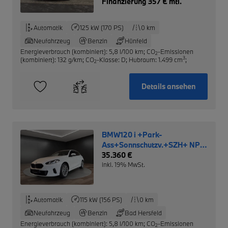
Finanzierung 357 € mtl.
Automatik
125 kW (170 PS)
0 km
Neufahrzeug
Benzin
Hünfeld
Energieverbrauch (kombiniert): 5,8 l/100 km
;
CO
-Emissionen
2
3
(kombiniert): 132 g/km
;
CO
-Klasse: D
;
Hubraum: 1.499 cm
;
2
Details ansehen
BMW120 i +Park-
Ass+Sonnschutzv.+SZH+ NP:
40.220,- €
35.360 €
inkl. 19% MwSt.
Automatik
115 kW (156 PS)
0 km
Neufahrzeug
Benzin
Bad Hersfeld
Energieverbrauch (kombiniert): 5,8 l/100 km
;
CO
-Emissionen
2