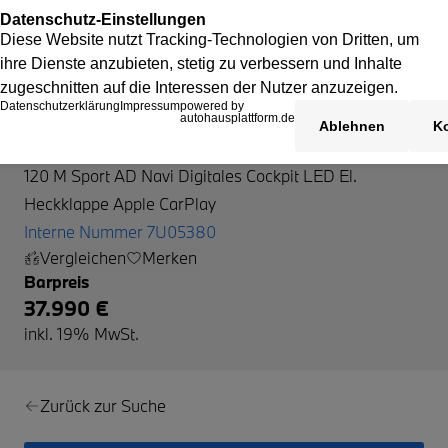
BMW 120
120 M Sport AD Navi Digitales Cockpit LED El.
Heckklappe Apple CarPlay
Interne Nummer 7U05380
Vergleichen
Merken
Barpreis
37.990 €
inkl. 19% MwSt.
Zurück zur Suche