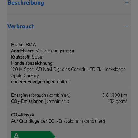
Beschreibung
Verbrauch
Marke:
BMW
Antriebsart:
Verbrennungsmotor
Kraftstoff:
Super
Handelsbezeichnung:
120 M Sport AD Navi Digitales Cockpit LED El. Heckklappe
Apple CarPlay
anderer Energieträger:
entfällt
Energieverbrauch
(kombiniert):
5,8 l/100 km
1
CO
-Emissionen
(kombiniert):
132 g/km
2
CO
-Klasse
2
Auf Grundlage der CO
-Emissionen (kombiniert)
2
A