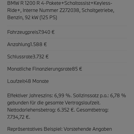
BMW R 1200 R 4-Pakete+Schaltassist+Keyless-
Ride+,
Interne Nummer Z272038, Schaltgetriebe,
Benzin, 92 kW (125 PS)
Fahrzeugpreis
7.940 €
Anzahlung
1.588 €
Schlussrate
3.732 €
Monatliche Finanzierungsrate
85 €
Laufzeit
48 Monate
Effektiver Jahreszins: 6,99 %. Sollzinssatz p.a.: 6,78 %
gebunden für die gesamte Vertragslaufzeit
.
Nettodarlehensbetrag: 6.352 €. Gesamtbetrag:
7.734,72 €.
Repräsentatives Beispiel: Vorstehende Angaben