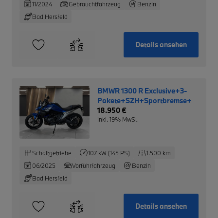
11/2024
Gebrauchtfahrzeug
Benzin
Bad Hersfeld
Details ansehen
BMWR 1300 R Exclusive+3-
Pakete+SZH+Sportbremse+
18.950 €
inkl. 19% MwSt.
Schaltgetriebe
107 kW (145 PS)
1.500 km
06/2025
Vorführfahrzeug
Benzin
Bad Hersfeld
Details ansehen