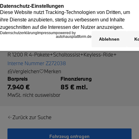
BMW R 1200 R
R 1200 R 4-Pakete+Schaltassist+Keyless-Ride+
Interne Nummer Z272038
Vergleichen
Merken
Barpreis
Finanzierung
7.940 €
85 € mtl.
MwSt. nicht ausweisbar
Zurück zur Suche
Fahrzeug anfragen