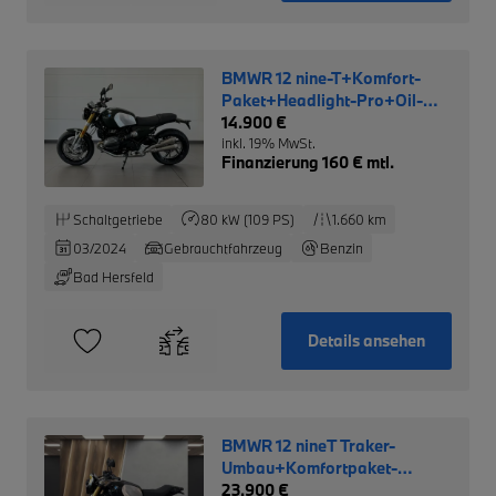
BMWR 12 nine-T+Komfort-
Paket+Headlight-Pro+Oil-
Incl.
14.900 €
inkl. 19% MwSt.
Finanzierung 160 € mtl.
Schaltgetriebe
80 kW (109 PS)
1.660 km
03/2024
Gebrauchtfahrzeug
Benzin
Bad Hersfeld
Details ansehen
BMWR 12 nineT Traker-
Umbau+Komfortpaket-
Option-719-Rad+
23.900 €