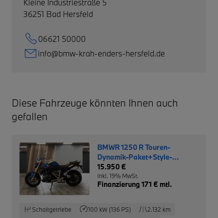
Kleine Industriestraße 5
36251
Bad Hersfeld
06621 50000
info@bmw-krah-enders-hersfeld.de
Diese Fahrzeuge könnten Ihnen auch
gefallen
BMWR 1250 R Touren-
Dynamik-Paket+Style-
Sport+SZH+
15.950 €
inkl. 19% MwSt.
Finanzierung 171 € mtl.
Schaltgetriebe
100 kW (136 PS)
2.132 km