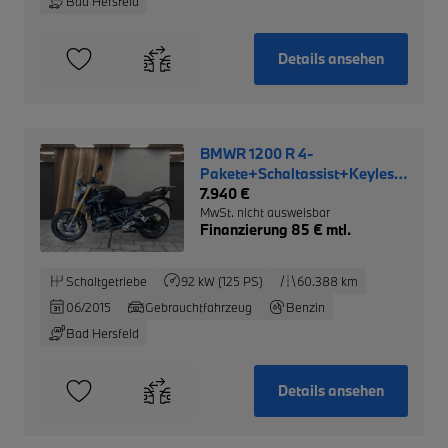
Bad Hersfeld
Details ansehen
BMWR 1200 R 4-
Pakete+Schaltassist+Keyless-
Ride+
7.940 €
MwSt. nicht ausweisbar
Finanzierung 85 € mtl.
Schaltgetriebe
92 kW (125 PS)
60.388 km
06/2015
Gebrauchtfahrzeug
Benzin
Bad Hersfeld
Details ansehen