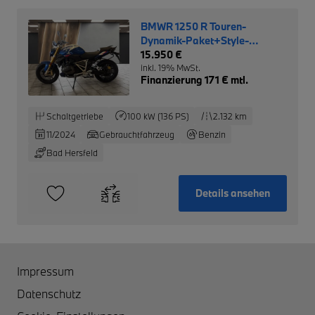
BMWR 1250 R Touren-
Dynamik-Paket+Style-
Sport+SZH+
15.950 €
inkl. 19% MwSt.
Finanzierung 171 € mtl.
Schaltgetriebe
100 kW (136 PS)
2.132 km
11/2024
Gebrauchtfahrzeug
Benzin
Bad Hersfeld
Details ansehen
Impressum
Datenschutz