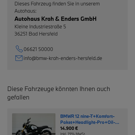
Dieses Fahrzeug finden Sie in unserem
Autohaus:
Autohaus Krah & Enders GmbH
Kleine Industriestraße 5
36251
Bad Hersfeld
06621 50000
info@bmw-krah-enders-hersfeld.de
Diese Fahrzeuge könnten Ihnen auch
gefallen
BMWR 12 nine-T+Komfort-
Paket+Headlight-Pro+Oil-
Incl.
14.900 €
inkl. 19% MwSt.