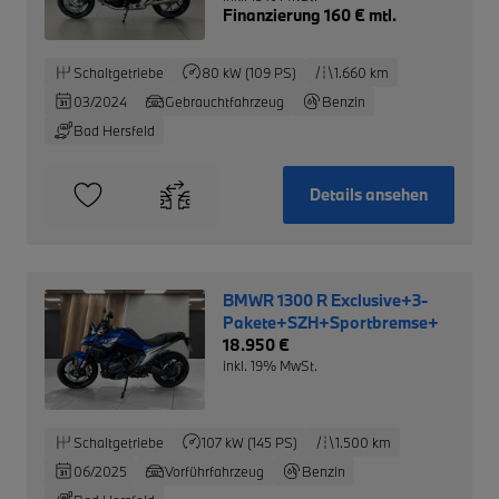
Finanzierung 160 € mtl.
Schaltgetriebe
80 kW (109 PS)
1.660 km
03/2024
Gebrauchtfahrzeug
Benzin
Bad Hersfeld
Details ansehen
BMWR 1300 R Exclusive+3-
Pakete+SZH+Sportbremse+
18.950 €
inkl. 19% MwSt.
Schaltgetriebe
107 kW (145 PS)
1.500 km
06/2025
Vorführfahrzeug
Benzin