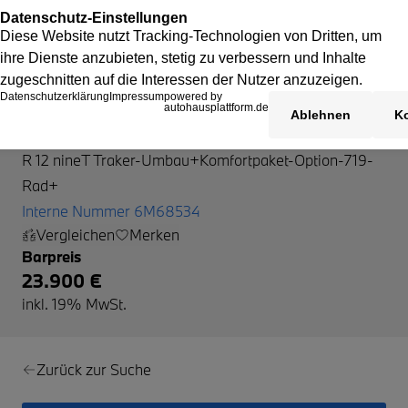
BMW R 12 nineT
R 12 nineT Traker-Umbau+Komfortpaket-Option-719-
Rad+
Interne Nummer 6M68534
Vergleichen
Merken
Barpreis
23.900 €
inkl. 19% MwSt.
Zurück zur Suche