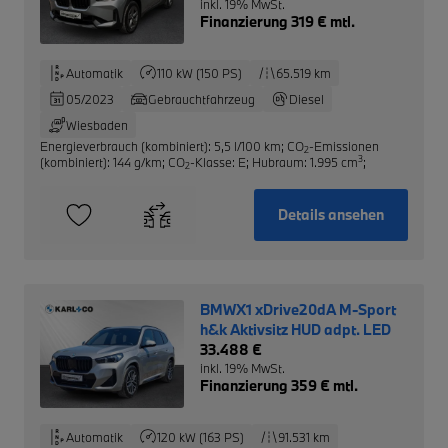
inkl. 19% MwSt.
Finanzierung 319 € mtl.
Automatik
110 kW (150 PS)
65.519 km
05/2023
Gebrauchtfahrzeug
Diesel
Wiesbaden
Energieverbrauch (kombiniert): 5,5 l/100 km
;
CO
-Emissionen
2
3
(kombiniert): 144 g/km
;
CO
-Klasse: E
;
Hubraum: 1.995 cm
;
2
Details ansehen
BMWX1 xDrive20dA M-Sport
h&k Aktivsitz HUD adpt. LED
33.488 €
inkl. 19% MwSt.
Finanzierung 359 € mtl.
Automatik
120 kW (163 PS)
91.531 km