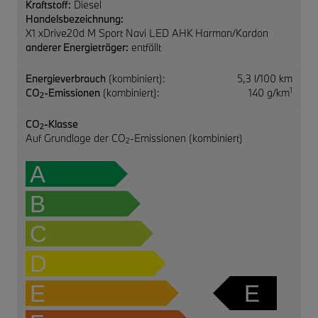
Kraftstoff:
Diesel
Handelsbezeichnung:
X1 xDrive20d M Sport Navi LED AHK Harman/Kardon
anderer Energieträger:
entfällt
Energieverbrauch
(kombiniert):
5,3 l/100 km
1
CO
-Emissionen
(kombiniert):
140 g/km
2
CO
-Klasse
2
Auf Grundlage der CO
-Emissionen (kombiniert)
2
A
B
C
D
E
E