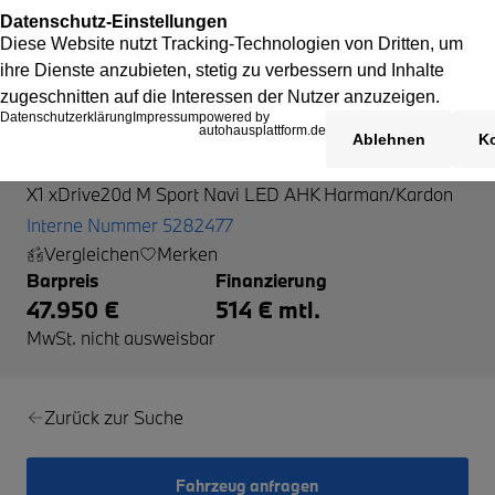
BMW X1
X1 xDrive20d M Sport Navi LED AHK Harman/Kardon
Interne Nummer 5282477
Vergleichen
Merken
Barpreis
Finanzierung
47.950 €
514 € mtl.
MwSt. nicht ausweisbar
Zurück zur Suche
Fahrzeug anfragen