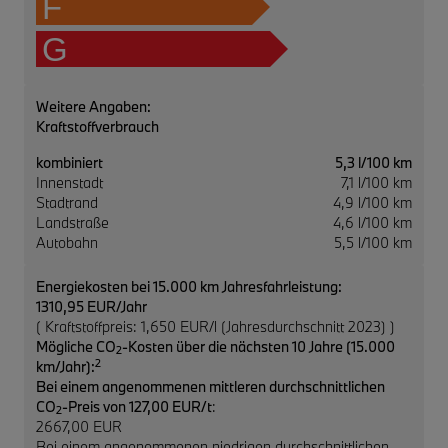
F
G
Weitere Angaben:
Kraftstoffverbrauch
kombiniert
5,3 l/100 km
Innenstadt
7,1 l/100 km
Stadtrand
4,9 l/100 km
Landstraße
4,6 l/100 km
Autobahn
5,5 l/100 km
Energiekosten bei 15.000 km Jahresfahrleistung:
1310,95 EUR/Jahr
( Kraftstoffpreis: 1,650 EUR/l (Jahresdurchschnitt 2023) )
Mögliche CO
-Kosten über die nächsten 10 Jahre (15.000
2
2
km/Jahr):
Bei einem angenommenen mittleren durchschnittlichen
CO
-Preis von 127,00 EUR/t
:
2
2667,00 EUR
Bei einem angenommenen niedrigen durchschnittlichen