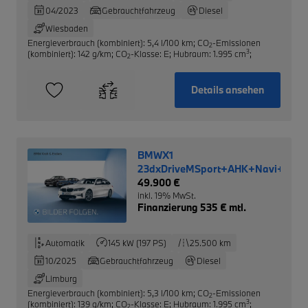
04/2023
Gebrauchtfahrzeug
Diesel
Wiesbaden
Energieverbrauch (kombiniert): 5,4 l/100 km
;
CO
-Emissionen
2
3
(kombiniert): 142 g/km
;
CO
-Klasse: E
;
Hubraum: 1.995 cm
;
2
Details ansehen
BMWX1
23dxDriveMSport+AHK+Navi+HUD+
49.900 €
inkl. 19% MwSt.
Finanzierung 535 € mtl.
Automatik
145 kW (197 PS)
25.500 km
10/2025
Gebrauchtfahrzeug
Diesel
Limburg
Energieverbrauch (kombiniert): 5,3 l/100 km
;
CO
-Emissionen
2
3
(kombiniert): 139 g/km
;
CO
-Klasse: E
;
Hubraum: 1.995 cm
;
2