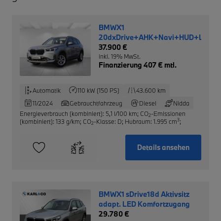
BMWX1
20dxDrive+AHK+Navi+HUD+LED
37.900 €
inkl. 19% MwSt.
Finanzierung 407 € mtl.
Automatik
110 kW (150 PS)
43.600 km
11/2024
Gebrauchtfahrzeug
Diesel
Nidda
Energieverbrauch (kombiniert): 5,1 l/100 km
;
CO
-Emissionen
2
3
(kombiniert): 133 g/km
;
CO
-Klasse: D
;
Hubraum: 1.995 cm
;
2
Details ansehen
BMWX1 sDrive18d Aktivsitz
adapt. LED Komfortzugang
29.780 €