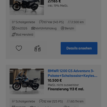
27.165 €
inkl. 19% MwSt.
Schaltgetriebe
107 kW (145 PS)
1.500 km
04/2026
Vorführfahrzeug
Benzin
Bad Hersfeld
Details ansehen
BMWR 1200 GS Adventure 3-
Pakete+Schaltassist+Keyless-
Ride+
10.500 €
MwSt. nicht ausweisbar
Finanzierung 113 € mtl.
Schaltgetriebe
92 kW (125 PS)
60.114 km