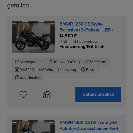
gefallen
BMWR 1250 GS Style-
Exclusive+3-Pakete+LED+
14.500 €
MwSt. nicht ausweisbar
Finanzierung 156 € mtl.
Schaltgetriebe
100 kW (136 PS)
51.926 km
04/2020
Gebrauchtfahrzeug
Benzin
Bad Hersfeld
Details ansehen
BMWR 1300 GS GS-Trophy+4-
Pakete+Zusatzscheinwerfer+