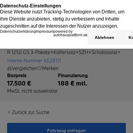
BMW R 1250 GS
R 1250 GS 3-Pakete+Koffersatz+SZH+Schaltassist+
Interne Nummer 6E28111
Vergleichen
Merken
Barpreis
Finanzierung
17.500 €
188 € mtl.
MwSt. nicht ausweisbar
Zurück zur Suche
Fahrzeug anfragen