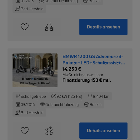
01/2015
Gebrauchtfahrzeug
Benzin
Bad Hersfeld
Details ansehen
BMWR 1200 GS Adventure 3-
Pakete+LED+Schaltassist+Keyless-
Ride+
14.250 €
MwSt. nicht ausweisbar
Finanzierung 153 € mtl.
Schaltgetriebe
92 kW (125 PS)
8.404 km
03/2016
Gebrauchtfahrzeug
Benzin
Bad Hersfeld
Details ansehen