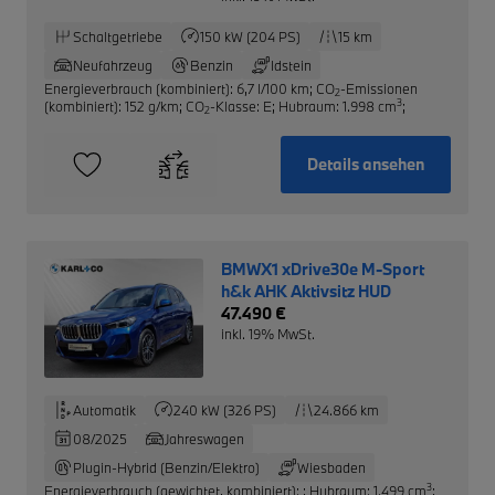
Schaltgetriebe
150 kW (204 PS)
15 km
Neufahrzeug
Benzin
Idstein
Energieverbrauch (kombiniert): 6,7 l/100 km
;
CO
-Emissionen
2
3
(kombiniert): 152 g/km
;
CO
-Klasse: E
;
Hubraum: 1.998 cm
;
2
Details ansehen
BMWX1 xDrive30e M-Sport
h&k AHK Aktivsitz HUD
47.490 €
inkl. 19% MwSt.
Automatik
240 kW (326 PS)
24.866 km
08/2025
Jahreswagen
Plugin-Hybrid (Benzin/Elektro)
Wiesbaden
3
Energieverbrauch (gewichtet, kombiniert):
;
Hubraum: 1.499 cm
;