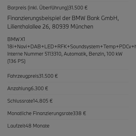
Barpreis (inkl. Überführung)
31.500 €
Finanzierungsbeispiel der BMW Bank GmbH,
Lilienthalallee 26, 80939 München
BMW X1
18i+Navi+DAB+LED+RFK+Soundsystem+Temp+PDCv+h
Interne Nummer 5113310, Automatik, Benzin, 100 kW
(136 PS)
Fahrzeugpreis
31.500 €
Anzahlung
6.300 €
Schlussrate
14.805 €
Monatliche Finanzierungsrate
338 €
Laufzeit
48 Monate