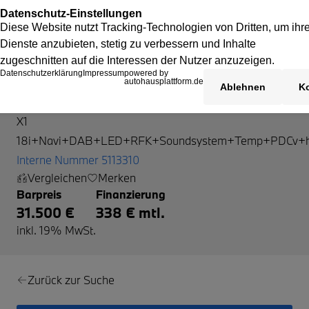
BMW X1
X1
18i+Navi+DAB+LED+RFK+Soundsystem+Temp+PDCv+
Interne Nummer 5113310
Vergleichen
Merken
Barpreis
Finanzierung
31.500 €
338 € mtl.
inkl. 19% MwSt.
Zurück zur Suche