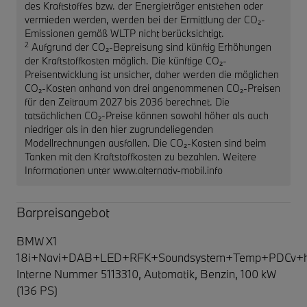
des Kraftstoffes bzw. der Energieträger entstehen oder
vermieden werden, werden bei der Ermittlung der CO₂-
Emissionen gemäß WLTP nicht berücksichtigt.
2
Aufgrund der CO₂-Bepreisung sind künftig Erhöhungen
der Kraftstoffkosten möglich. Die künftige CO₂-
Preisentwicklung ist unsicher, daher werden die möglichen
CO₂-Kosten anhand von drei angenommenen CO₂-Preisen
für den Zeitraum 2027 bis 2036 berechnet. Die
tatsächlichen CO₂-Preise können sowohl höher als auch
niedriger als in den hier zugrundeliegenden
Modellrechnungen ausfallen. Die CO₂-Kosten sind beim
Tanken mit den Kraftstoffkosten zu bezahlen. Weitere
Informationen unter www.alternativ-mobil.info
Barpreisangebot
BMW X1
18i+Navi+DAB+LED+RFK+Soundsystem+Temp+PDCv+h
Interne Nummer 5113310, Automatik, Benzin, 100 kW
(136 PS)