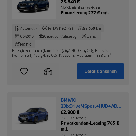
25.840 €
MwSt. nicht ausweisbar
Finanzierung 277 € mtl.
Automatik
141 kW (192 PS)
98.659 km
06/2019
Gebrauchtfahrzeug
Benzin
Maintal
Energieverbrauch (kombiniert): 6,7 l/100 km
;
CO
-Emissionen
2
3
(kombiniert): 152 g/km
;
CO
-Klasse: E
;
Hubraum: 1.998 cm
;
2
Details ansehen
BMWX1
23ixDriveMSport+HUD+AD+AHK+Pa
Cockpit
62.900 €
inkl. 19% MwSt.
Privatkunden-Leasing 765 €
mtl.
inkl. 19% MwSt.