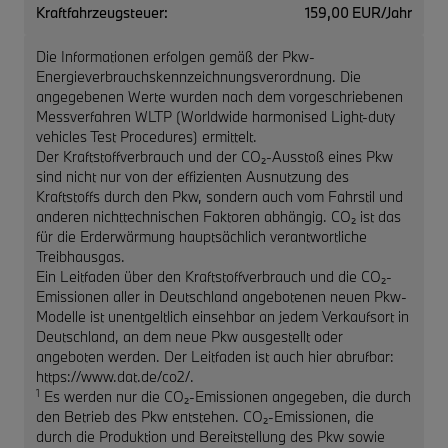
Kraftfahrzeugsteuer:
159,00 EUR/Jahr
Die Informationen erfolgen gemäß der Pkw-
Energieverbrauchskennzeichnungsverordnung. Die
angegebenen Werte wurden nach dem vorgeschriebenen
Messverfahren WLTP (Worldwide harmonised Light-duty
vehicles Test Procedures) ermittelt.
Der Kraftstoffverbrauch und der CO₂-Ausstoß eines Pkw
sind nicht nur von der effizienten Ausnutzung des
Kraftstoffs durch den Pkw, sondern auch vom Fahrstil und
anderen nichttechnischen Faktoren abhängig. CO₂ ist das
für die Erderwärmung hauptsächlich verantwortliche
Treibhausgas.
Ein Leitfaden über den Kraftstoffverbrauch und die CO₂-
Emissionen aller in Deutschland angebotenen neuen Pkw-
Modelle ist unentgeltlich einsehbar an jedem Verkaufsort in
Deutschland, an dem neue Pkw ausgestellt oder
angeboten werden. Der Leitfaden ist auch hier abrufbar:
https://www.dat.de/co2/.
1
Es werden nur die CO₂-Emissionen angegeben, die durch
den Betrieb des Pkw entstehen. CO₂-Emissionen, die
durch die Produktion und Bereitstellung des Pkw sowie