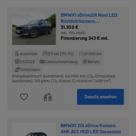
BMWX1 sDrive20i Navi LED
Rückfahrkamera
Komfortzugang
31.950 €
inkl. 19% MwSt.
Finanzierung 343 € mtl.
Automatik
125 kW (170 PS)
31.000 km
05/2023
Gebrauchtfahrzeug
Benzin
Schlüchtern
Energieverbrauch (kombiniert): 6,6 l/100 km
;
CO
-Emissionen
2
3
(kombiniert): 149 g/km
;
CO
-Klasse: E
;
Hubraum: 1.499 cm
;
2
Details ansehen
BMWX1 20i xDrive Kamera
AHK ACC HUD LED Stauassist