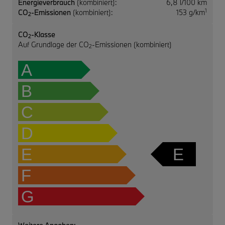
Energieverbrauch
(kombiniert):
6,8 l/100 km
1
CO
-Emissionen
(kombiniert):
153 g/km
2
CO
-Klasse
2
Auf Grundlage der CO
-Emissionen (kombiniert)
2
A
B
C
D
E
E
F
G