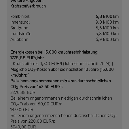
Weitere Angaben:
Kraftstoffverbrauch
kombiniert
6,8 l/100 km
Innenstadt
9,0 l/100 km
Stadtrand
6,6 l/100 km
Landstraße
5,8 l/100 km
Autobahn
6,9 l/100 km
Energiekosten bei 15.000 km Jahresfahrleistung:
1778,88 EUR/Jahr
( Kraftstoffpreis: 1,740 EUR/l (Jahresdurchschnitt 2023) )
Mögliche CO
-Kosten über die nächsten 10 Jahre (15.000
2
2
km/Jahr):
Bei einem angenommenen mittleren durchschnittlichen
CO
-Preis von 142,50 EUR/t
:
2
3270,38 EUR
Bei einem angenommenen niedrigen durchschnittlichen
CO
-Preis von 60,00 EUR/t:
2
1377,00 EUR
Bei einem angenommenen hohen durchschnittlichen CO
-
2
Preis von 220,00 EUR/t:
5049,00 EUR