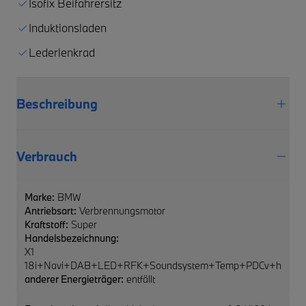
Isofix Beifahrersitz
Induktionsladen
Lederlenkrad
Beschreibung
Verbrauch
Marke:
BMW
Antriebsart:
Verbrennungsmotor
Kraftstoff:
Super
Handelsbezeichnung:
X1
18i+Navi+DAB+LED+RFK+Soundsystem+Temp+PDCv+h
anderer Energieträger:
entfällt