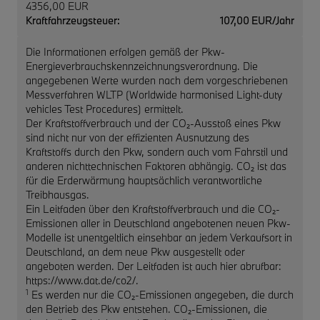
4356,00 EUR
Kraftfahrzeugsteuer:
107,00 EUR/Jahr
Die Informationen erfolgen gemäß der Pkw-
Energieverbrauchskennzeichnungsverordnung. Die
angegebenen Werte wurden nach dem vorgeschriebenen
Messverfahren WLTP (Worldwide harmonised Light-duty
vehicles Test Procedures) ermittelt.
Der Kraftstoffverbrauch und der CO₂-Ausstoß eines Pkw
sind nicht nur von der effizienten Ausnutzung des
Kraftstoffs durch den Pkw, sondern auch vom Fahrstil und
anderen nichttechnischen Faktoren abhängig. CO₂ ist das
für die Erderwärmung hauptsächlich verantwortliche
Treibhausgas.
Ein Leitfaden über den Kraftstoffverbrauch und die CO₂-
Emissionen aller in Deutschland angebotenen neuen Pkw-
Modelle ist unentgeltlich einsehbar an jedem Verkaufsort in
Deutschland, an dem neue Pkw ausgestellt oder
angeboten werden. Der Leitfaden ist auch hier abrufbar:
https://www.dat.de/co2/.
1
Es werden nur die CO₂-Emissionen angegeben, die durch
den Betrieb des Pkw entstehen. CO₂-Emissionen, die