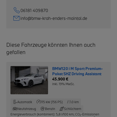
06181 409870
info@bmw-krah-enders-maintal.de
Diese Fahrzeuge könnten Ihnen auch
gefallen
BMW120 i M Sport Premium-
Paket SHZ Driving Assistant
45.900 €
inkl. 19% MwSt.
Automatik
115 kW (156 PS)
0 km
Neufahrzeug
Benzin
Schlüchtern
Energieverbrauch (kombiniert): 5,8 l/100 km
;
CO
-Emissionen
2