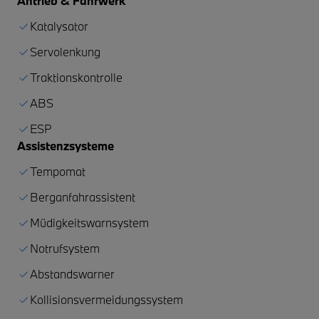
Antrieb & Fahrwerk
Katalysator
Servolenkung
Traktionskontrolle
ABS
ESP
Assistenzsysteme
Tempomat
Berganfahrassistent
Müdigkeitswarnsystem
Notrufsystem
Abstandswarner
Kollisionsvermeidungssystem