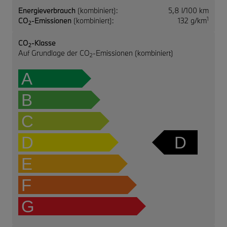
Energieverbrauch
(kombiniert):
5,8 l/100 km
1
CO
-Emissionen
(kombiniert):
132 g/km
2
CO
-Klasse
2
Auf Grundlage der CO
-Emissionen (kombiniert)
2
A
B
C
D
D
E
F
G