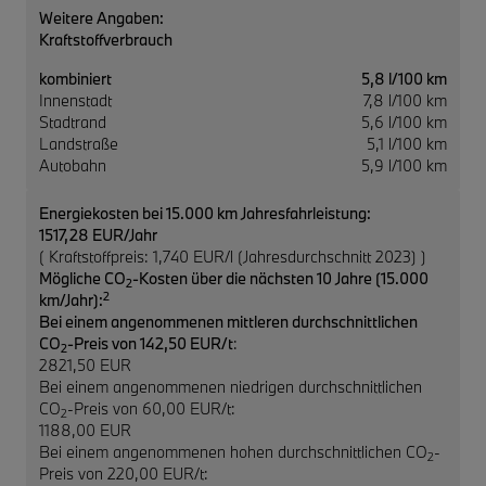
Weitere Angaben:
Kraftstoffverbrauch
kombiniert
5,8 l/100 km
Innenstadt
7,8 l/100 km
Stadtrand
5,6 l/100 km
Landstraße
5,1 l/100 km
Autobahn
5,9 l/100 km
Energiekosten bei 15.000 km Jahresfahrleistung:
1517,28 EUR/Jahr
( Kraftstoffpreis: 1,740 EUR/l (Jahresdurchschnitt 2023) )
Mögliche CO
-Kosten über die nächsten 10 Jahre (15.000
2
2
km/Jahr):
Bei einem angenommenen mittleren durchschnittlichen
CO
-Preis von 142,50 EUR/t
:
2
2821,50 EUR
Bei einem angenommenen niedrigen durchschnittlichen
CO
-Preis von 60,00 EUR/t:
2
1188,00 EUR
Bei einem angenommenen hohen durchschnittlichen CO
-
2
Preis von 220,00 EUR/t: