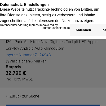
BMW 120
120 i Park-Assistent Navi Digitales Cockpit LED Apple
CarPlay Android Auto Klimaautom
Interne Nummer 7U24943
Vergleichen
Merken
Barpreis
32.790 €
inkl. 19% MwSt.
Zurück zur Suche