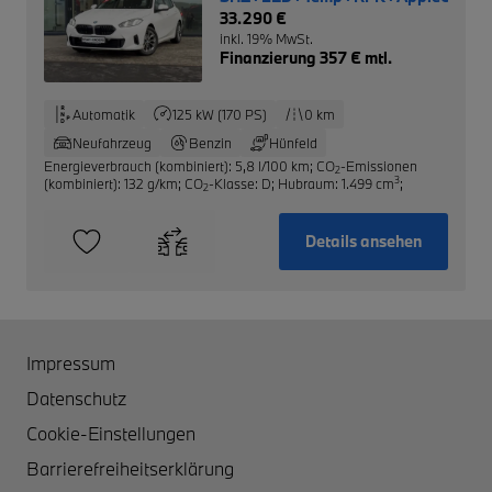
33.290 €
inkl. 19% MwSt.
Finanzierung 357 € mtl.
Automatik
125 kW (170 PS)
0 km
Neufahrzeug
Benzin
Hünfeld
Energieverbrauch (kombiniert): 5,8 l/100 km
;
CO
-Emissionen
2
3
(kombiniert): 132 g/km
;
CO
-Klasse: D
;
Hubraum: 1.499 cm
;
2
Details ansehen
Impressum
Datenschutz
Cookie-Einstellungen
Barrierefreiheitserklärung