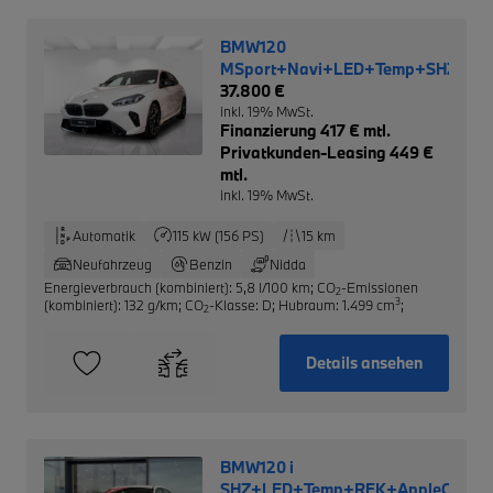
BMW120
MSport+Navi+LED+Temp+SHZ+Rüc
37.800 €
inkl. 19% MwSt.
Finanzierung 417 € mtl.
Privatkunden-Leasing 449 €
mtl.
inkl. 19% MwSt.
Automatik
115 kW (156 PS)
15 km
Neufahrzeug
Benzin
Nidda
Energieverbrauch (kombiniert): 5,8 l/100 km
;
CO
-Emissionen
2
3
(kombiniert): 132 g/km
;
CO
-Klasse: D
;
Hubraum: 1.499 cm
;
2
Details ansehen
BMW120 i
SHZ+LED+Temp+RFK+AppleCarPl