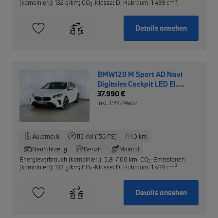
3
(kombiniert): 132 g/km
;
CO
-Klasse: D
;
Hubraum: 1.499 cm
;
2
Details ansehen
BMW120 M Sport AD Navi
Digitales Cockpit LED El.
Heckklappe Apple CarPlay
37.990 €
inkl. 19% MwSt.
Automatik
115 kW (156 PS)
0 km
Neufahrzeug
Benzin
Maintal
Energieverbrauch (kombiniert): 5,8 l/100 km
;
CO
-Emissionen
2
3
(kombiniert): 132 g/km
;
CO
-Klasse: D
;
Hubraum: 1.499 cm
;
2
Details ansehen