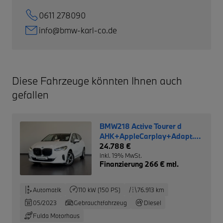
0611 278090
info@bmw-karl-co.de
Diese Fahrzeuge könnten Ihnen auch
gefallen
BMW218 Active Tourer d
AHK+AppleCarplay+Adapt.-
LED
24.788 €
inkl. 19% MwSt.
Finanzierung 266 € mtl.
Automatik
110 kW (150 PS)
76.913 km
05/2023
Gebrauchtfahrzeug
Diesel
Fulda Motorhaus