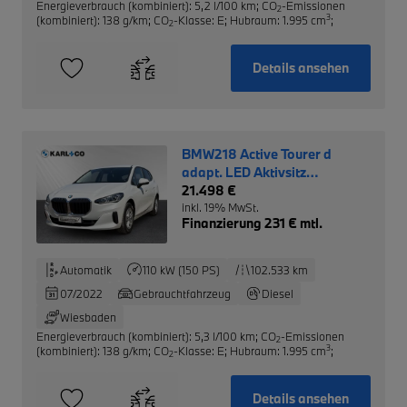
Energieverbrauch (kombiniert): 5,2 l/100 km
;
CO
-Emissionen
2
3
(kombiniert): 138 g/km
;
CO
-Klasse: E
;
Hubraum: 1.995 cm
;
2
Details ansehen
BMW218 Active Tourer d
adapt. LED Aktivsitz
Fernlichtassistent
21.498 €
inkl. 19% MwSt.
Finanzierung 231 € mtl.
Automatik
110 kW (150 PS)
102.533 km
07/2022
Gebrauchtfahrzeug
Diesel
Wiesbaden
Energieverbrauch (kombiniert): 5,3 l/100 km
;
CO
-Emissionen
2
3
(kombiniert): 138 g/km
;
CO
-Klasse: E
;
Hubraum: 1.995 cm
;
2
Details ansehen