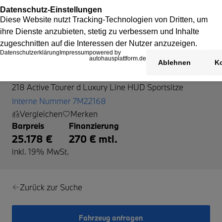
BMW 218 Active Tourer
218 Active Tourer d Luxury Line HUD Sportsitze
Interne Nummer 7M22168
Vergleichen
Merken
Barpreis
Finanzierung
25.178 €
270 € mtl.
inkl. 19% MwSt.
Zurück zur Suche
Fahrzeug anfragen