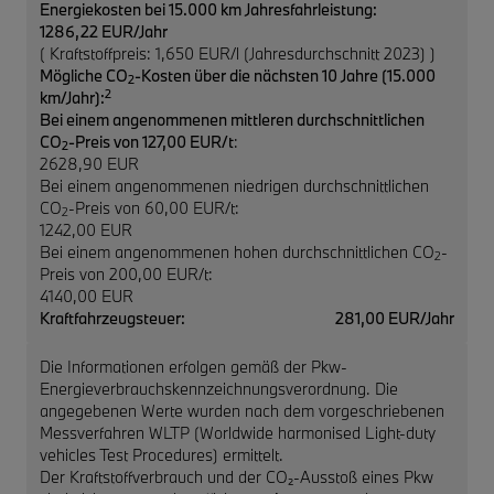
Energiekosten bei 15.000 km Jahresfahrleistung:
1286,22 EUR/Jahr
( Kraftstoffpreis: 1,650 EUR/l (Jahresdurchschnitt 2023) )
Mögliche CO
-Kosten über die nächsten 10 Jahre (15.000
2
2
km/Jahr):
Bei einem angenommenen mittleren durchschnittlichen
CO
-Preis von 127,00 EUR/t
:
2
2628,90 EUR
Bei einem angenommenen niedrigen durchschnittlichen
CO
-Preis von 60,00 EUR/t:
2
1242,00 EUR
Bei einem angenommenen hohen durchschnittlichen CO
-
2
Preis von 200,00 EUR/t:
4140,00 EUR
Kraftfahrzeugsteuer:
281,00 EUR/Jahr
Die Informationen erfolgen gemäß der Pkw-
Energieverbrauchskennzeichnungsverordnung. Die
angegebenen Werte wurden nach dem vorgeschriebenen
Messverfahren WLTP (Worldwide harmonised Light-duty
vehicles Test Procedures) ermittelt.
Der Kraftstoffverbrauch und der CO₂-Ausstoß eines Pkw