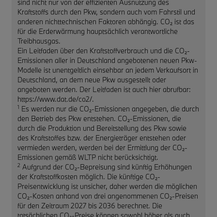
sind nicht nur von der effizienten Ausnutzung des
Kraftstoffs durch den Pkw, sondern auch vom Fahrstil und
anderen nichttechnischen Faktoren abhängig. CO₂ ist das
für die Erderwärmung hauptsächlich verantwortliche
Treibhausgas.
Ein Leitfaden über den Kraftstoffverbrauch und die CO₂-
Emissionen aller in Deutschland angebotenen neuen Pkw-
Modelle ist unentgeltlich einsehbar an jedem Verkaufsort in
Deutschland, an dem neue Pkw ausgestellt oder
angeboten werden. Der Leitfaden ist auch hier abrufbar:
https://www.dat.de/co2/.
1
Es werden nur die CO₂-Emissionen angegeben, die durch
den Betrieb des Pkw entstehen. CO₂-Emissionen, die
durch die Produktion und Bereitstellung des Pkw sowie
des Kraftstoffes bzw. der Energieträger entstehen oder
vermieden werden, werden bei der Ermittlung der CO₂-
Emissionen gemäß WLTP nicht berücksichtigt.
2
Aufgrund der CO₂-Bepreisung sind künftig Erhöhungen
der Kraftstoffkosten möglich. Die künftige CO₂-
Preisentwicklung ist unsicher, daher werden die möglichen
CO₂-Kosten anhand von drei angenommenen CO₂-Preisen
für den Zeitraum 2027 bis 2036 berechnet. Die
tatsächlichen CO₂-Preise können sowohl höher als auch