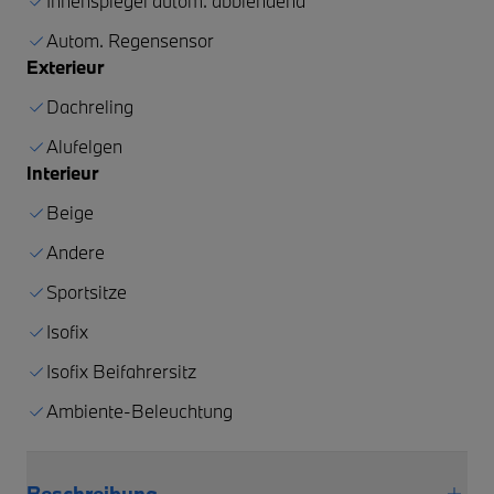
Innenspiegel autom. abblendend
Autom. Regensensor
Exterieur
Dachreling
Alufelgen
Interieur
Beige
Andere
Sportsitze
Isofix
Isofix Beifahrersitz
Ambiente-Beleuchtung
Beschreibung