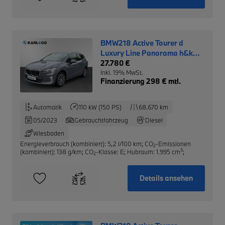
BMW218 Active Tourer d
Luxury Line Panorama h&k
AHK
27.780 €
inkl. 19% MwSt.
Finanzierung 298 € mtl.
Automatik
110 kW (150 PS)
68.670 km
05/2023
Gebrauchtfahrzeug
Diesel
Wiesbaden
Energieverbrauch (kombiniert): 5,2 l/100 km
;
CO
-Emissionen
2
3
(kombiniert): 138 g/km
;
CO
-Klasse: E
;
Hubraum: 1.995 cm
;
2
Details ansehen