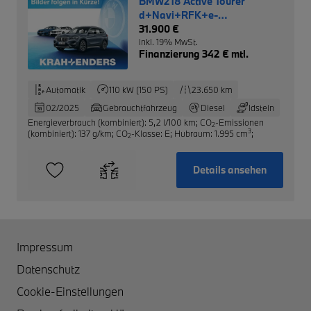
BMW218 Active Tourer
d+Navi+RFK+e-
Sitze+DAB+PDCv+h
31.900 €
inkl. 19% MwSt.
Finanzierung 342 € mtl.
Automatik
110 kW (150 PS)
23.650 km
02/2025
Gebrauchtfahrzeug
Diesel
Idstein
Energieverbrauch (kombiniert): 5,2 l/100 km
;
CO
-Emissionen
2
3
(kombiniert): 137 g/km
;
CO
-Klasse: E
;
Hubraum: 1.995 cm
;
2
Details ansehen
Impressum
Datenschutz
Cookie-Einstellungen