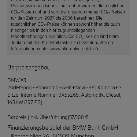
Preisentwicklung ist unsicher, daher werden die möglichen
CO₂-Kosten anhand von drei angenommenen CO₂-Preisen
für den Zeitraum 2027 bis 2036 berechnet. Die
tatsächlichen CO₂-Preise können sowohl höher als auch
niedriger als in den hier zugrundeliegenden
Modellrechnungen ausfallen. Die CO₂-Kosten sind beim
Tanken mit den Kraftstoffkosten zu bezahlen. Weitere
Informationen unter www.alternativ-mobil.info
Barpreisangebot
BMW X3
20dMSport+Panorama+AHK+Navi+360Kamera+e-
Sitze,
Interne Nummer 9X55265, Automatik, Diesel,
145 kW (197 PS)
Barpreis (inkl. Überführung)
57.500 €
Finanzierungsbeispiel der BMW Bank GmbH,
Lilienthalallee 26, 80939 München