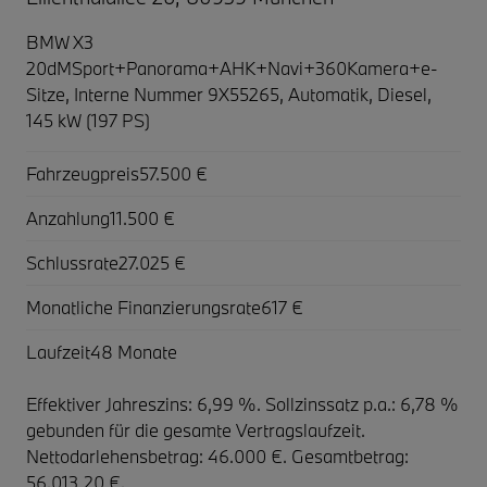
BMW X3
20dMSport+Panorama+AHK+Navi+360Kamera+e-
Sitze,
Interne Nummer 9X55265, Automatik, Diesel,
145 kW (197 PS)
Fahrzeugpreis
57.500 €
Anzahlung
11.500 €
Schlussrate
27.025 €
Monatliche Finanzierungsrate
617 €
Laufzeit
48 Monate
Effektiver Jahreszins: 6,99 %. Sollzinssatz p.a.: 6,78 %
gebunden für die gesamte Vertragslaufzeit
.
Nettodarlehensbetrag: 46.000 €. Gesamtbetrag:
56.013,20 €.