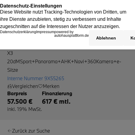
BMW X3
X3
20dMSport+Panorama+AHK+Navi+360Kamera+e-
Sitze
Interne Nummer 9X55265
Vergleichen
Merken
Barpreis
Finanzierung
57.500 €
617 € mtl.
inkl. 19% MwSt.
Zurück zur Suche