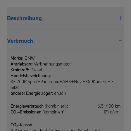
Beschreibung
Verbrauch
Marke:
BMW
Antriebsart:
Verbrennungsmotor
Kraftstoff:
Diesel
Handelsbezeichnung:
X3 20dMSport+Panorama+AHK+Navi+360Kamera+e-
Sitze
anderer Energieträger:
entfällt
Energieverbrauch
(kombiniert):
6,5 l/100 km
1
CO
-Emissionen
(kombiniert):
171 g/km
2
CO
-Klasse
2
Auf Grundlage der CO
-Emissionen (kombiniert)