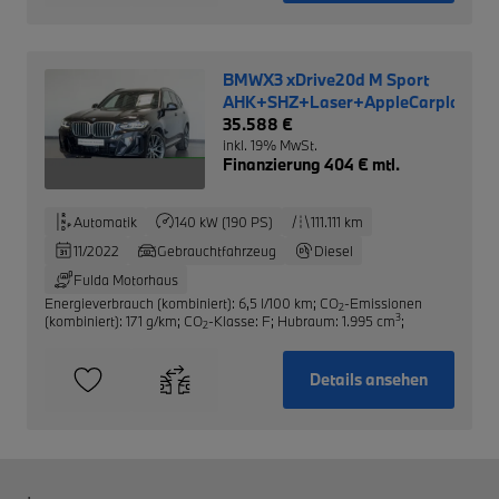
BMWX3 xDrive20d M Sport
AHK+SHZ+Laser+AppleCarplay
35.588 €
inkl. 19% MwSt.
Finanzierung 404 € mtl.
Automatik
140 kW (190 PS)
111.111 km
11/2022
Gebrauchtfahrzeug
Diesel
Fulda Motorhaus
Energieverbrauch (kombiniert): 6,5 l/100 km
;
CO
-Emissionen
2
3
(kombiniert): 171 g/km
;
CO
-Klasse: F
;
Hubraum: 1.995 cm
;
2
Details ansehen