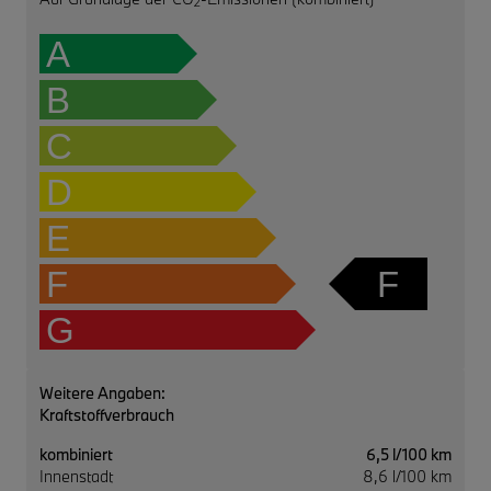
2
A
B
C
D
E
F
F
G
Weitere Angaben:
Kraftstoffverbrauch
kombiniert
6,5 l/100 km
Innenstadt
8,6 l/100 km