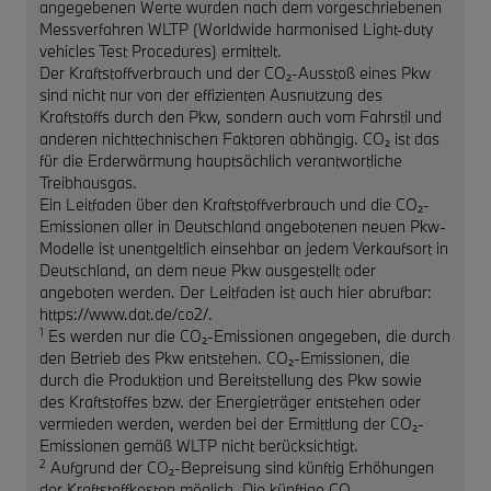
angegebenen Werte wurden nach dem vorgeschriebenen
Messverfahren WLTP (Worldwide harmonised Light-duty
vehicles Test Procedures) ermittelt.
Der Kraftstoffverbrauch und der CO₂-Ausstoß eines Pkw
sind nicht nur von der effizienten Ausnutzung des
Kraftstoffs durch den Pkw, sondern auch vom Fahrstil und
anderen nichttechnischen Faktoren abhängig. CO₂ ist das
für die Erderwärmung hauptsächlich verantwortliche
Treibhausgas.
Ein Leitfaden über den Kraftstoffverbrauch und die CO₂-
Emissionen aller in Deutschland angebotenen neuen Pkw-
Modelle ist unentgeltlich einsehbar an jedem Verkaufsort in
Deutschland, an dem neue Pkw ausgestellt oder
angeboten werden. Der Leitfaden ist auch hier abrufbar:
https://www.dat.de/co2/.
1
Es werden nur die CO₂-Emissionen angegeben, die durch
den Betrieb des Pkw entstehen. CO₂-Emissionen, die
durch die Produktion und Bereitstellung des Pkw sowie
des Kraftstoffes bzw. der Energieträger entstehen oder
vermieden werden, werden bei der Ermittlung der CO₂-
Emissionen gemäß WLTP nicht berücksichtigt.
2
Aufgrund der CO₂-Bepreisung sind künftig Erhöhungen
der Kraftstoffkosten möglich. Die künftige CO₂-