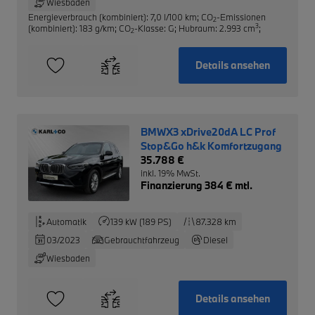
Wiesbaden
Energieverbrauch (kombiniert): 7,0 l/100 km
;
CO
-Emissionen
2
3
(kombiniert): 183 g/km
;
CO
-Klasse: G
;
Hubraum: 2.993 cm
;
2
Details ansehen
BMWX3 xDrive20dA LC Prof
Stop&Go h&k Komfortzugang
35.788 €
inkl. 19% MwSt.
Finanzierung 384 € mtl.
Automatik
139 kW (189 PS)
87.328 km
03/2023
Gebrauchtfahrzeug
Diesel
Wiesbaden
Details ansehen