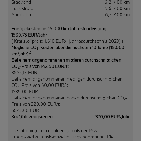
Stadtrand
6,2 l/100 km
Landstraße
5,6 l/100 km
Autobahn
6,7 l/100 km
Energiekosten bei 15.000 km Jahresfahrleistung:
1569,75 EUR/Jahr
( Kraftstoffpreis: 1,610 EUR/l (Jahresdurchschnitt 2023) )
Mögliche CO
-Kosten über die nächsten 10 Jahre (15.000
2
2
km/Jahr):
Bei einem angenommenen mittleren durchschnittlichen
CO
-Preis von 142,50 EUR/t
:
2
3655,12 EUR
Bei einem angenommenen niedrigen durchschnittlichen
CO
-Preis von 60,00 EUR/t:
2
1539,00 EUR
Bei einem angenommenen hohen durchschnittlichen CO
-
2
Preis von 220,00 EUR/t:
5643,00 EUR
Kraftfahrzeugsteuer:
370,00 EUR/Jahr
Die Informationen erfolgen gemäß der Pkw-
Energieverbrauchskennzeichnungsverordnung. Die