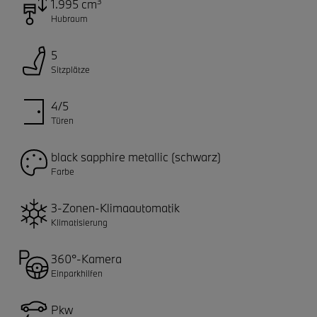
3
1.995 cm
Hubraum
5
Sitzplätze
4/5
Türen
black sapphire metallic (schwarz)
Farbe
3-Zonen-Klimaautomatik
Klimatisierung
360°-Kamera
Einparkhilfen
Pkw