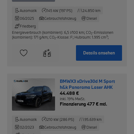
Automatik
145 kW (197 PS)
24.850 km
06/2025
Gebrauchtfahrzeug
Diesel
Friedberg
Energieverbrauch (kombiniert): 6,5 l/100 km
;
CO
-Emissionen
2
3
(kombiniert): 171 g/km
;
CO
-Klasse: F
;
Hubraum: 1.995 cm
;
2
Details ansehen
BMWX3 xDrive30d M Sport
h&k Panorama Laser AHK
44.488 €
inkl. 19% MwSt.
Finanzierung 477 € mtl.
Automatik
210 kW (286 PS)
95.639 km
02/2023
Gebrauchtfahrzeug
Diesel