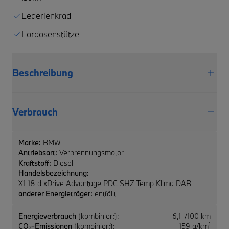
Lederlenkrad
Lordosenstütze
Beschreibung
Verbrauch
Marke:
BMW
Antriebsart:
Verbrennungsmotor
Kraftstoff:
Diesel
Handelsbezeichnung:
X1 18 d xDrive Advantage PDC SHZ Temp Klima DAB
anderer Energieträger:
entfällt
Energieverbrauch
(kombiniert):
6,1 l/100 km
1
CO
-Emissionen
(kombiniert):
159 g/km
2