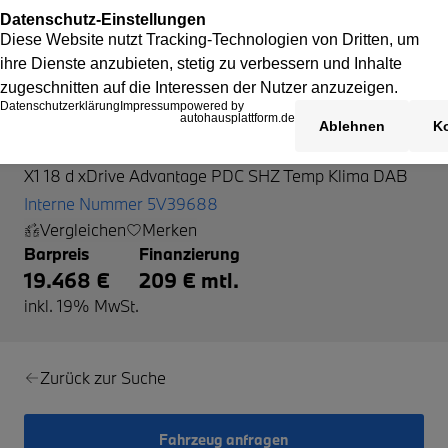
BMW X1
X1 18 d xDrive Advantage PDC SHZ Temp Klima DAB
Interne Nummer 5V39688
Vergleichen
Merken
Barpreis
Finanzierung
19.468 €
209 € mtl.
inkl. 19% MwSt.
Zurück zur Suche
Fahrzeug anfragen