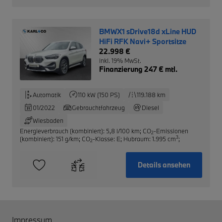
BMWX1 sDrive18d xLine HUD
HiFi RFK Navi+ Sportsitze
22.998 €
inkl. 19% MwSt.
Finanzierung 247 € mtl.
Automatik
110 kW (150 PS)
119.188 km
01/2022
Gebrauchtfahrzeug
Diesel
Wiesbaden
Energieverbrauch (kombiniert): 5,8 l/100 km
;
CO
-Emissionen
2
3
(kombiniert): 151 g/km
;
CO
-Klasse: E
;
Hubraum: 1.995 cm
;
2
Details ansehen
Impressum