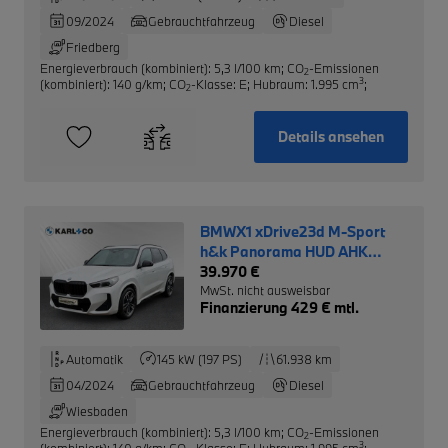
09/2024
Gebrauchtfahrzeug
Diesel
Friedberg
Energieverbrauch (kombiniert): 5,3 l/100 km
;
CO
-Emissionen
2
3
(kombiniert): 140 g/km
;
CO
-Klasse: E
;
Hubraum: 1.995 cm
;
2
Details ansehen
BMWX1 xDrive23d M-Sport
h&k Panorama HUD AHK
Aktivsitz
39.970 €
MwSt. nicht ausweisbar
Finanzierung 429 € mtl.
Automatik
145 kW (197 PS)
61.938 km
04/2024
Gebrauchtfahrzeug
Diesel
Wiesbaden
Energieverbrauch (kombiniert): 5,3 l/100 km
;
CO
-Emissionen
2
3
(kombiniert): 140 g/km
;
CO
-Klasse: E
;
Hubraum: 1.995 cm
;