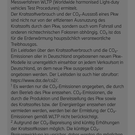
Messverfahren WLTP (Worldwide harmonised Light-duty
vehicles Test Procedures) ermittelt.
Der Kraftstoffverbrauch und der CO₂-Ausstoß eines Pkw
sind nicht nur von der effizienten Ausnutzung des
Kraftstoffs durch den Pkw, sondern auch vom Fahrstil und
anderen nichttechnischen Faktoren abhängig. CO₂ ist das
für die Erderwärmung hauptsächlich verantwortliche
Treibhausgas.
Ein Leitfaden über den Kraftstoffverbrauch und die CO₂-
Emissionen aller in Deutschland angebotenen neuen Pkw-
Modelle ist unentgeltlich einsehbar an jedem Verkaufsort in
Deutschland, an dem neue Pkw ausgestellt oder
angeboten werden. Der Leitfaden ist auch hier abrufbar:
https://www.dat.de/co2/.
1
Es werden nur die CO₂-Emissionen angegeben, die durch
den Betrieb des Pkw entstehen. CO₂-Emissionen, die
durch die Produktion und Bereitstellung des Pkw sowie
des Kraftstoffes bzw. der Energieträger entstehen oder
vermieden werden, werden bei der Ermittlung der CO₂-
Emissionen gemäß WLTP nicht berücksichtigt.
2
Aufgrund der CO₂-Bepreisung sind künftig Erhöhungen
der Kraftstoffkosten möglich. Die künftige CO₂-
Preisentwicklung ist unsicher, daher werden die möglichen