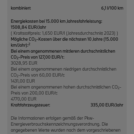
kombiniert
6,1 l/100 km
Energiekosten bei 15.000 km Jahresfahrleistung:
1508,84 EUR/Jahr
( Kraftstoffpreis: 1,650 EUR/l (Jahresdurchschnitt 2023) )
Mögliche CO
-Kosten über die nächsten 10 Jahre (15.000
2
2
km/Jahr):
Bei einem angenommenen mittleren durchschnittlichen
CO
-Preis von 127,00 EUR/t
:
2
3028,95 EUR
Bei einem angenommenen niedrigen durchschnittlichen
CO
-Preis von 60,00 EUR/t:
2
1431,00 EUR
Bei einem angenommenen hohen durchschnittlichen CO
-
2
Preis von 200,00 EUR/t:
4770,00 EUR
Kraftfahrzeugsteuer:
335,00 EUR/Jahr
Die Informationen erfolgen gemäß der Pkw-
Energieverbrauchskennzeichnungsverordnung. Die
angegebenen Werte wurden nach dem vorgeschriebenen