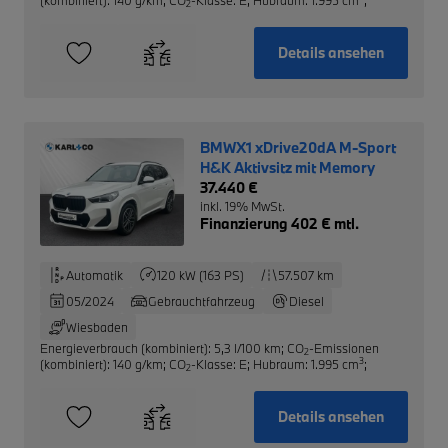
2
Details ansehen
BMWX1 xDrive20dA M-Sport
H&K Aktivsitz mit Memory
37.440 €
inkl. 19% MwSt.
Finanzierung 402 € mtl.
Automatik
120 kW (163 PS)
57.507 km
05/2024
Gebrauchtfahrzeug
Diesel
Wiesbaden
Energieverbrauch (kombiniert): 5,3 l/100 km
;
CO
-Emissionen
2
3
(kombiniert): 140 g/km
;
CO
-Klasse: E
;
Hubraum: 1.995 cm
;
2
Details ansehen