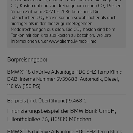
CO₂-Kosten anhand von drei angenommenen CO₂-Preisen
für den Zeitraum 2027 bis 2036 berechnet. Die
tatsächlichen CO₂-Preise können sowohl höher als auch
niedriger als in den hier zugrundeliegenden
Modellrechnungen ausfallen. Die CO₂-Kosten sind beim
Tanken mit den Kraftstoffkosten zu bezahlen. Weitere
Informationen unter www.alternativ-mobil.info
Barpreisangebot
BMW X1 18 d xDrive Advantage PDC SHZ Temp Klima
DAB,
Interne Nummer 5V39688, Automatik, Diesel,
110 kW (150 PS)
Barpreis (inkl. Überführung)
19.468 €
Finanzierungsbeispiel der BMW Bank GmbH,
Lilienthalallee 26, 80939 München
BMW X1 18 d xDrive Advantage PDC SHZ Temp Klima