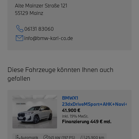
Alte Mainzer Straße 121
55129
Mainz
06131 83060
info@bmw-karl-co.de
Diese Fahrzeuge könnten Ihnen auch
gefallen
BMWX1
23dxDriveMSport+AHK+Navi+RFK+
41.900 €
inkl. 19% MwSt.
Finanzierung 449 € mtl.
Automatik
145 kW (197 PS)
25.900 km