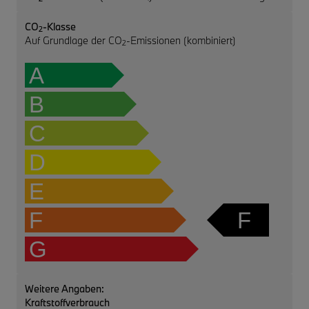
CO
-Klasse
2
Auf Grundlage der CO
-Emissionen (kombiniert)
2
A
B
C
D
E
F
F
G
Weitere Angaben:
Kraftstoffverbrauch