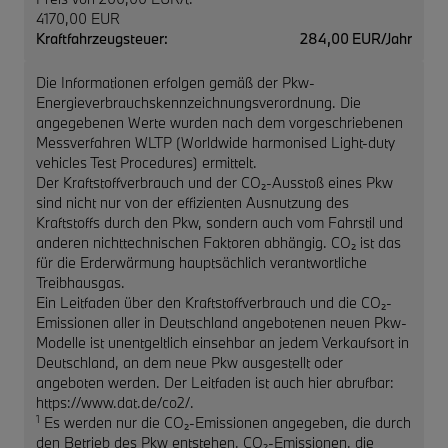
4170,00 EUR
Kraftfahrzeugsteuer:
284,00 EUR/Jahr
Die Informationen erfolgen gemäß der Pkw-
Energieverbrauchskennzeichnungsverordnung. Die
angegebenen Werte wurden nach dem vorgeschriebenen
Messverfahren WLTP (Worldwide harmonised Light-duty
vehicles Test Procedures) ermittelt.
Der Kraftstoffverbrauch und der CO₂-Ausstoß eines Pkw
sind nicht nur von der effizienten Ausnutzung des
Kraftstoffs durch den Pkw, sondern auch vom Fahrstil und
anderen nichttechnischen Faktoren abhängig. CO₂ ist das
für die Erderwärmung hauptsächlich verantwortliche
Treibhausgas.
Ein Leitfaden über den Kraftstoffverbrauch und die CO₂-
Emissionen aller in Deutschland angebotenen neuen Pkw-
Modelle ist unentgeltlich einsehbar an jedem Verkaufsort in
Deutschland, an dem neue Pkw ausgestellt oder
angeboten werden. Der Leitfaden ist auch hier abrufbar:
https://www.dat.de/co2/.
1
Es werden nur die CO₂-Emissionen angegeben, die durch
den Betrieb des Pkw entstehen. CO₂-Emissionen, die