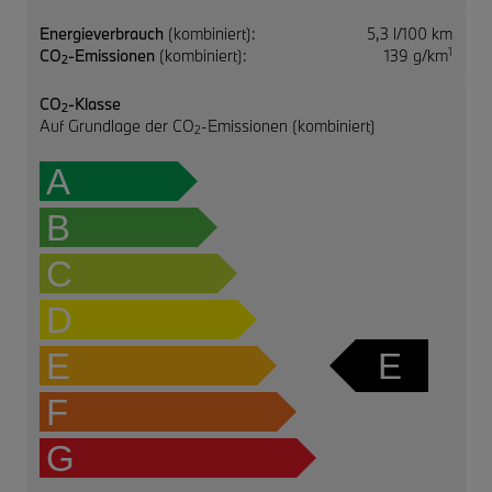
Energieverbrauch
(kombiniert):
5,3 l/100 km
1
CO
-Emissionen
(kombiniert):
139 g/km
2
CO
-Klasse
2
Auf Grundlage der CO
-Emissionen (kombiniert)
2
A
B
C
D
E
E
F
G