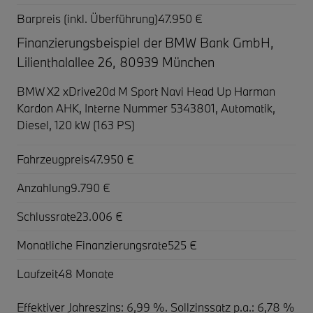
Barpreis (inkl. Überführung)
47.950 €
Finanzierungsbeispiel der BMW Bank GmbH,
Lilienthalallee 26, 80939 München
BMW X2 xDrive20d M Sport Navi Head Up Harman
Kardon AHK,
Interne Nummer 5343801, Automatik,
Diesel, 120 kW (163 PS)
Fahrzeugpreis
47.950 €
Anzahlung
9.790 €
Schlussrate
23.006 €
Monatliche Finanzierungsrate
525 €
Laufzeit
48 Monate
Effektiver Jahreszins: 6,99 %. Sollzinssatz p.a.: 6,78 %