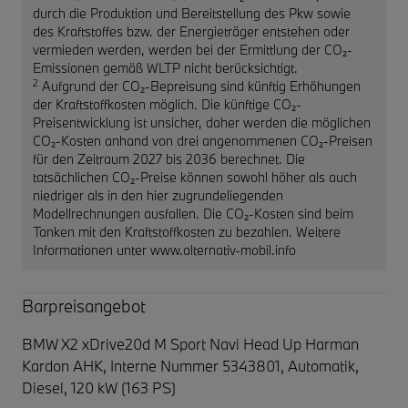
durch die Produktion und Bereitstellung des Pkw sowie
des Kraftstoffes bzw. der Energieträger entstehen oder
vermieden werden, werden bei der Ermittlung der CO₂-
Emissionen gemäß WLTP nicht berücksichtigt.
2
Aufgrund der CO₂-Bepreisung sind künftig Erhöhungen
der Kraftstoffkosten möglich. Die künftige CO₂-
Preisentwicklung ist unsicher, daher werden die möglichen
CO₂-Kosten anhand von drei angenommenen CO₂-Preisen
für den Zeitraum 2027 bis 2036 berechnet. Die
tatsächlichen CO₂-Preise können sowohl höher als auch
niedriger als in den hier zugrundeliegenden
Modellrechnungen ausfallen. Die CO₂-Kosten sind beim
Tanken mit den Kraftstoffkosten zu bezahlen. Weitere
Informationen unter www.alternativ-mobil.info
Barpreisangebot
BMW X2 xDrive20d M Sport Navi Head Up Harman
Kardon AHK,
Interne Nummer 5343801, Automatik,
Diesel, 120 kW (163 PS)