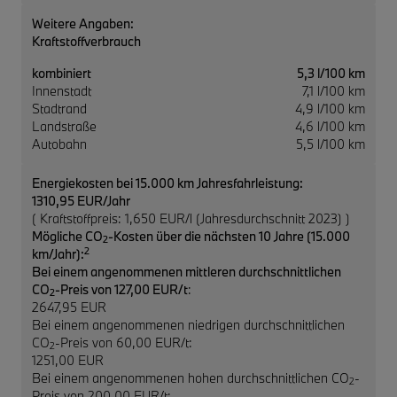
Weitere Angaben:
Kraftstoffverbrauch
kombiniert
5,3 l/100 km
Innenstadt
7,1 l/100 km
Stadtrand
4,9 l/100 km
Landstraße
4,6 l/100 km
Autobahn
5,5 l/100 km
Energiekosten bei 15.000 km Jahresfahrleistung:
1310,95 EUR/Jahr
( Kraftstoffpreis: 1,650 EUR/l (Jahresdurchschnitt 2023) )
Mögliche CO
-Kosten über die nächsten 10 Jahre (15.000
2
2
km/Jahr):
Bei einem angenommenen mittleren durchschnittlichen
CO
-Preis von 127,00 EUR/t
:
2
2647,95 EUR
Bei einem angenommenen niedrigen durchschnittlichen
CO
-Preis von 60,00 EUR/t:
2
1251,00 EUR
Bei einem angenommenen hohen durchschnittlichen CO
-
2
Preis von 200,00 EUR/t: