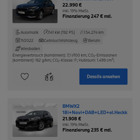
22.990 €
inkl. 19% MwSt.
Finanzierung 247 € mtl.
Automatik
141 kW (192 PS)
54.274 km
11/2022
Gebrauchtfahrzeug
Benzin
Wiesbaden
Energieverbrauch (kombiniert): 7,1 l/100 km
;
CO
-Emissionen
2
3
(kombiniert): 162 g/km
;
CO
-Klasse: F
;
Hubraum: 1.499 cm
;
2
Details ansehen
BMWX2
18i+Navi+DAB+LED+el.Heckklap
21.908 €
inkl. 19% MwSt.
Finanzierung 235 € mtl.