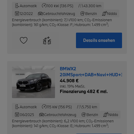
Automatik
100 kW (136 PS)
43.300 km
12/2022
Gebrauchtfahrzeug
Benzin
Nidda
Energieverbrauch (kombiniert): 7,1 l/100 km
;
CO
-Emissionen
2
3
(kombiniert): 161 g/km
;
CO
-Klasse: F
;
Hubraum: 1.499 cm
;
2
Details ansehen
BMWX2
20iMSport+DAB+Navi+HUD+360Ka
44.908 €
inkl. 19% MwSt.
Finanzierung 482 € mtl.
Automatik
115 kW (156 PS)
5.750 km
06/2025
Gebrauchtfahrzeug
Benzin
Nidda
Energieverbrauch (kombiniert): 6,2 l/100 km
;
CO
-Emissionen
2
3
(kombiniert): 141 g/km
;
CO
-Klasse: E
;
Hubraum: 1.499 cm
;
2