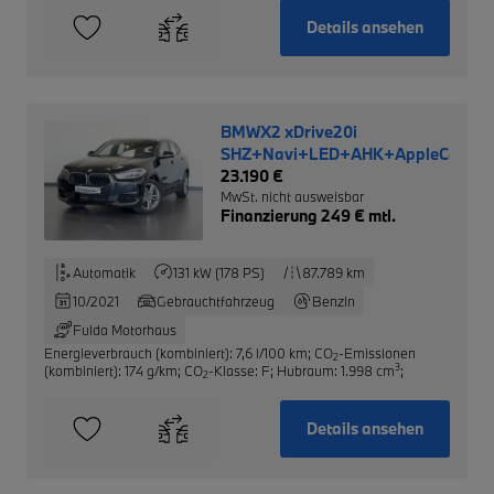
Details ansehen
BMWX2 xDrive20i
SHZ+Navi+LED+AHK+AppleCarpla
23.190 €
MwSt. nicht ausweisbar
Finanzierung 249 € mtl.
Automatik
131 kW (178 PS)
87.789 km
10/2021
Gebrauchtfahrzeug
Benzin
Fulda Motorhaus
Energieverbrauch (kombiniert): 7,6 l/100 km
;
CO
-Emissionen
2
3
(kombiniert): 174 g/km
;
CO
-Klasse: F
;
Hubraum: 1.998 cm
;
2
Details ansehen