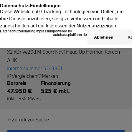
BMW X2
X2 xDrive20d M Sport Navi Head Up Harman Kardon
AHK
Interne Nummer 5343801
Vergleichen
Merken
Barpreis
Finanzierung
47.950 €
525 € mtl.
inkl. 19% MwSt.
Zurück zur Suche