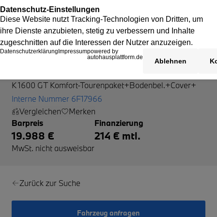
BMW K 1600 GT
K 1600 GT Komfort-Tourenpaket+Bodenbel.+Cover+
Interne Nummer 6F17966
Vergleichen
Merken
Barpreis
Finanzierung
19.988 €
214 € mtl.
MwSt. nicht ausweisbar
Zurück zur Suche
Fahrzeug anfragen