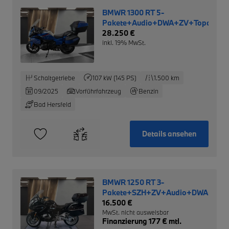
BMWR 1300 RT 5-
Pakete+Audio+DWA+ZV+Topcase+I
28.250 €
inkl. 19% MwSt.
Schaltgetriebe
107 kW (145 PS)
1.500 km
09/2025
Vorführfahrzeug
Benzin
Bad Hersfeld
Details ansehen
BMWR 1250 RT 3-
Pakete+SZH+ZV+Audio+DWA+
16.500 €
MwSt. nicht ausweisbar
Finanzierung 177 € mtl.