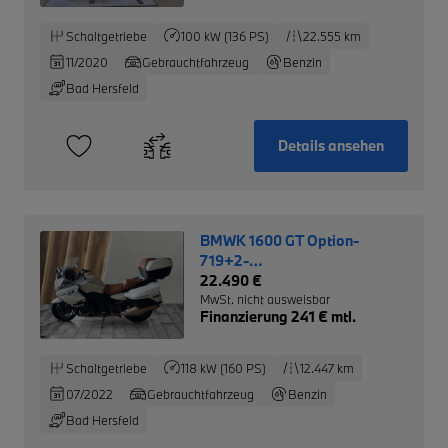
Schaltgetriebe
100 kW (136 PS)
22.555 km
11/2020
Gebrauchtfahrzeug
Benzin
Bad Hersfeld
Details ansehen
BMWK 1600 GT Option-
719+2-
Pakete+Topcase+DWA+ZV+
22.490 €
MwSt. nicht ausweisbar
Finanzierung 241 € mtl.
Schaltgetriebe
118 kW (160 PS)
12.447 km
07/2022
Gebrauchtfahrzeug
Benzin
Bad Hersfeld