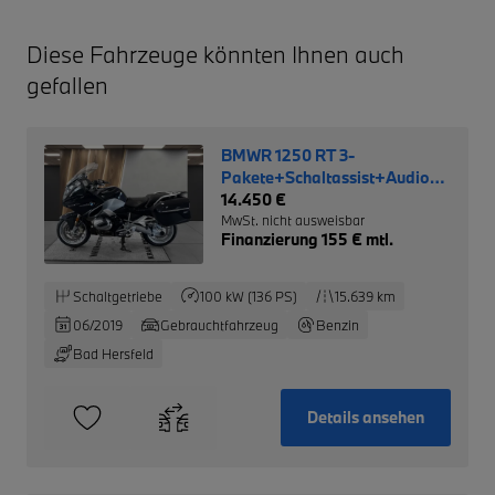
Diese Fahrzeuge könnten Ihnen auch
gefallen
BMWR 1250 RT 3-
Pakete+Schaltassist+Audio-
System+Keyless-Ride+
14.450 €
MwSt. nicht ausweisbar
Finanzierung 155 € mtl.
Schaltgetriebe
100 kW (136 PS)
15.639 km
06/2019
Gebrauchtfahrzeug
Benzin
Bad Hersfeld
Details ansehen