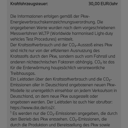
Kraftfahrzeugsteuer:
30,00 EUR/Jahr
Die Informationen erfolgen gemäß der Pkw-
Energieverbrauchskennzeichnungsverordnung. Die
angegebenen Werte wurden nach dem vorgeschriebenen
Messverfahren WLTP (Worldwide harmonised Light-duty
vehicles Test Procedures) ermittelt.
Der Kraftstoffverbrauch und der CO₂-Ausstoß eines Pkw
sind nicht nur von der effizienten Ausnutzung des
Kraftstoffs durch den Pkw, sondern auch vom Fahrstil und
anderen nichttechnischen Faktoren abhängig. CO₂ ist das
für die Erderwärmung hauptsächlich verantwortliche
Treibhausgas.
Ein Leitfaden über den Kraftstoffverbrauch und die CO₂-
Emissionen aller in Deutschland angebotenen neuen Pkw-
Modelle ist unentgeltlich einsehbar an jedem Verkaufsort in
Deutschland, an dem neue Pkw ausgestellt oder
angeboten werden. Der Leitfaden ist auch hier abrufbar:
https://www.dat.de/co2/.
1
Es werden nur die CO₂-Emissionen angegeben, die durch
den Betrieb des Pkw entstehen. CO₂-Emissionen, die
durch die Produktion und Bereitstellung des Pkw sowie