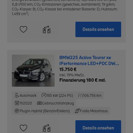
0,8 l/100 km
;
CO
-Emissionen (gewichtet, kombiniert): 19 g/km
;
2
CO
-Klasse: B
;
CO
-Klasse bei entladener Batterie: D
;
Hubraum:
2
2
3
1.499 cm
;
Details ansehen
BMW225 Active Tourer xe
iPerformance LED+PDC DW
0,5%
15.750 €
inkl. 19% MwSt.
Finanzierung 180 € mtl.
Automatik
165 kW (224 PS)
106.756 km
11/2020
Gebrauchtfahrzeug
Plugin-Hybrid (Benzin/Elektro)
Fulda Motorhaus
Details ansehen