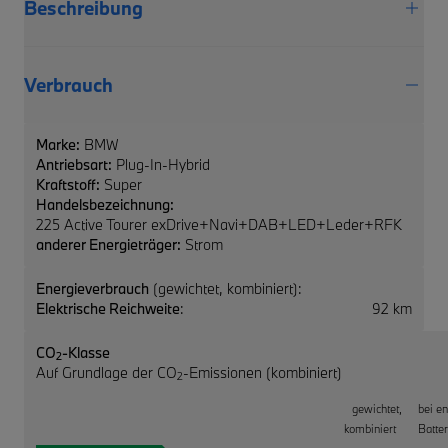
Beschreibung
Verbrauch
Marke:
BMW
Antriebsart:
Plug-In-Hybrid
Kraftstoff:
Super
Handelsbezeichnung:
225 Active Tourer exDrive+Navi+DAB+LED+Leder+RFK
anderer Energieträger:
Strom
Energieverbrauch
(gewichtet, kombiniert):
Elektrische Reichweite
:
92 km
CO
-Klasse
2
Auf Grundlage der CO
-Emissionen (kombiniert)
2
gewichtet,
bei e
kombiniert
Batter