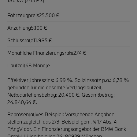
180 kW (245 PS)
Fahrzeugpreis
25.500 €
Anzahlung
5.100 €
Schlussrate
11.985 €
Monatliche Finanzierungsrate
274 €
Laufzeit
48 Monate
Effektiver Jahreszins: 6,99 %. Sollzinssatz p.a.: 6,78 %
gebunden für die gesamte Vertragslaufzeit
.
Nettodarlehensbetrag: 20.400 €. Gesamtbetrag:
24.840,64 €.
Repräsentatives Beispiel: Vorstehende Angaben
stellen zugleich das 2/3-Beispiel gem. § 17 Abs. 4
PAngV dar. Ein Finanzierungsangebot der BMW Bank
GmbH, Lilienthalallee 26, 80939 München