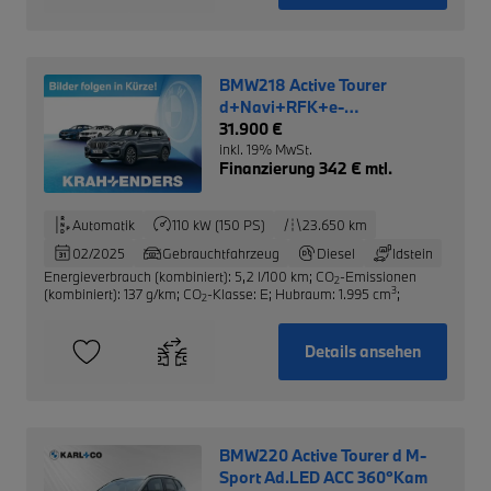
BMW218 Active Tourer
d+Navi+RFK+e-
Sitze+DAB+PDCv+h
31.900 €
inkl. 19% MwSt.
Finanzierung 342 € mtl.
Automatik
110 kW (150 PS)
23.650 km
02/2025
Gebrauchtfahrzeug
Diesel
Idstein
Energieverbrauch (kombiniert): 5,2 l/100 km
;
CO
-Emissionen
2
3
(kombiniert): 137 g/km
;
CO
-Klasse: E
;
Hubraum: 1.995 cm
;
2
Details ansehen
BMW220 Active Tourer d M-
Sport Ad.LED ACC 360°Kam