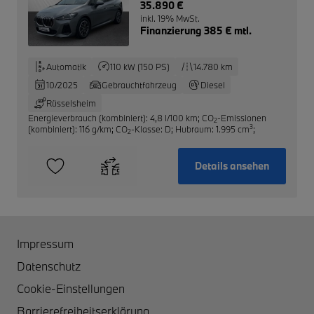
35.890 €
inkl. 19% MwSt.
Finanzierung 385 € mtl.
Automatik
110 kW (150 PS)
14.780 km
10/2025
Gebrauchtfahrzeug
Diesel
Rüsselsheim
Energieverbrauch (kombiniert): 4,8 l/100 km
;
CO
-Emissionen
2
3
(kombiniert): 116 g/km
;
CO
-Klasse: D
;
Hubraum: 1.995 cm
;
2
Details ansehen
Impressum
Datenschutz
Cookie-Einstellungen
Barrierefreiheitserklärung