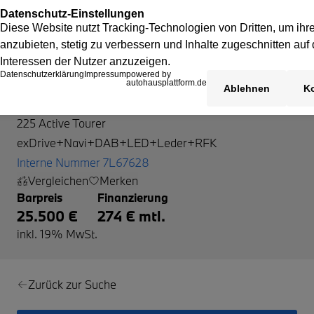
BMW 225 Active Tourer
225 Active Tourer
exDrive+Navi+DAB+LED+Leder+RFK
Interne Nummer 7L67628
Vergleichen
Merken
Barpreis
Finanzierung
25.500 €
274 € mtl.
inkl. 19% MwSt.
Zurück zur Suche