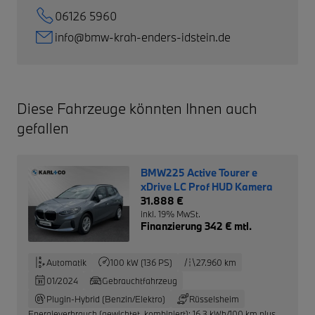
06126 5960
info@bmw-krah-enders-idstein.de
Diese Fahrzeuge könnten Ihnen auch
gefallen
BMW225 Active Tourer e
xDrive LC Prof HUD Kamera
31.888 €
inkl. 19% MwSt.
Finanzierung 342 € mtl.
Automatik
100 kW (136 PS)
27.960 km
01/2024
Gebrauchtfahrzeug
Plugin-Hybrid (Benzin/Elektro)
Rüsselsheim
Energieverbrauch (gewichtet, kombiniert): 16,3 kWh/100 km plus