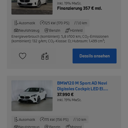
inkl. 19% MwSt.
Finanzierung 357 € mtl.
Automatik
125 kW (170 PS)
0 km
Neufahrzeug
Benzin
Hünfeld
Energieverbrauch (kombiniert): 5,8 l/100 km
;
CO
-Emissionen
2
3
(kombiniert): 132 g/km
;
CO
-Klasse: D
;
Hubraum: 1.499 cm
;
2
Details ansehen
BMW120 M Sport AD Navi
Digitales Cockpit LED El.
Heckklappe Apple CarPlay
37.990 €
inkl. 19% MwSt.
Automatik
115 kW (156 PS)
0 km
Neufahrzeug
Benzin
Maintal