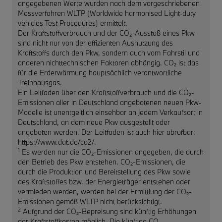
angegebenen Werte wurden nach dem vorgeschriebenen
Messverfahren WLTP (Worldwide harmonised Light-duty
vehicles Test Procedures) ermittelt.
Der Kraftstoffverbrauch und der CO₂-Ausstoß eines Pkw
sind nicht nur von der effizienten Ausnutzung des
Kraftstoffs durch den Pkw, sondern auch vom Fahrstil und
anderen nichttechnischen Faktoren abhängig. CO₂ ist das
für die Erderwärmung hauptsächlich verantwortliche
Treibhausgas.
Ein Leitfaden über den Kraftstoffverbrauch und die CO₂-
Emissionen aller in Deutschland angebotenen neuen Pkw-
Modelle ist unentgeltlich einsehbar an jedem Verkaufsort in
Deutschland, an dem neue Pkw ausgestellt oder
angeboten werden. Der Leitfaden ist auch hier abrufbar:
https://www.dat.de/co2/.
1
Es werden nur die CO₂-Emissionen angegeben, die durch
den Betrieb des Pkw entstehen. CO₂-Emissionen, die
durch die Produktion und Bereitstellung des Pkw sowie
des Kraftstoffes bzw. der Energieträger entstehen oder
vermieden werden, werden bei der Ermittlung der CO₂-
Emissionen gemäß WLTP nicht berücksichtigt.
2
Aufgrund der CO₂-Bepreisung sind künftig Erhöhungen
der Kraftstoffkosten möglich. Die künftige CO₂-