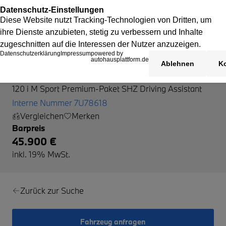
BMW 120
120 i M Sport Premium-Paket SHZ Driving Assistant
Interne Nummer 7U78618
Vergleichen
Merken
Barpreis
45.900 €
inkl. 19% MwSt.
Zurück zur Suche
Fahrzeug anfragen