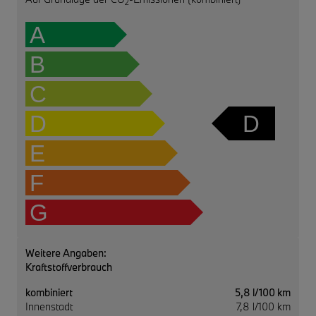
2
A
B
C
D
D
E
F
G
Weitere Angaben:
Kraftstoffverbrauch
kombiniert
5,8 l/100 km
Innenstadt
7,8 l/100 km