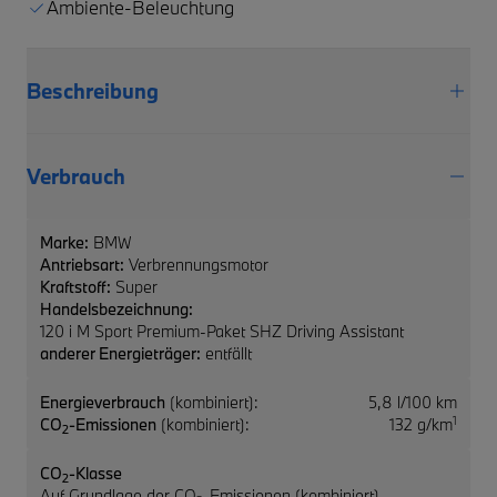
Ambiente-Beleuchtung
Beschreibung
Verbrauch
Marke:
BMW
Antriebsart:
Verbrennungsmotor
Kraftstoff:
Super
Handelsbezeichnung:
120 i M Sport Premium-Paket SHZ Driving Assistant
anderer Energieträger:
entfällt
Energieverbrauch
(kombiniert):
5,8 l/100 km
1
CO
-Emissionen
(kombiniert):
132 g/km
2
CO
-Klasse
2
Auf Grundlage der CO
-Emissionen (kombiniert)