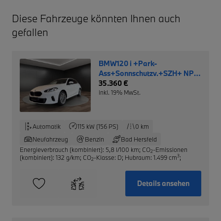
Diese Fahrzeuge könnten Ihnen auch
gefallen
BMW120 i +Park-
Ass+Sonnschutzv.+SZH+ NP:
40.220,- €
35.360 €
inkl. 19% MwSt.
Automatik
115 kW (156 PS)
0 km
Neufahrzeug
Benzin
Bad Hersfeld
Energieverbrauch (kombiniert): 5,8 l/100 km
;
CO
-Emissionen
2
3
(kombiniert): 132 g/km
;
CO
-Klasse: D
;
Hubraum: 1.499 cm
;
2
Details ansehen