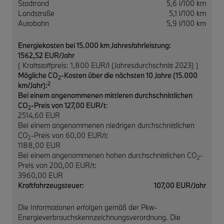
Stadtrand
5,6 l/100 km
Landstraße
5,1 l/100 km
Autobahn
5,9 l/100 km
Energiekosten bei 15.000 km Jahresfahrleistung:
1562,52 EUR/Jahr
( Kraftstoffpreis: 1,800 EUR/l (Jahresdurchschnitt 2023) )
Mögliche CO
-Kosten über die nächsten 10 Jahre (15.000
2
2
km/Jahr):
Bei einem angenommenen mittleren durchschnittlichen
CO
-Preis von 127,00 EUR/t
:
2
2514,60 EUR
Bei einem angenommenen niedrigen durchschnittlichen
CO
-Preis von 60,00 EUR/t:
2
1188,00 EUR
Bei einem angenommenen hohen durchschnittlichen CO
-
2
Preis von 200,00 EUR/t:
3960,00 EUR
Kraftfahrzeugsteuer:
107,00 EUR/Jahr
Die Informationen erfolgen gemäß der Pkw-
Energieverbrauchskennzeichnungsverordnung. Die