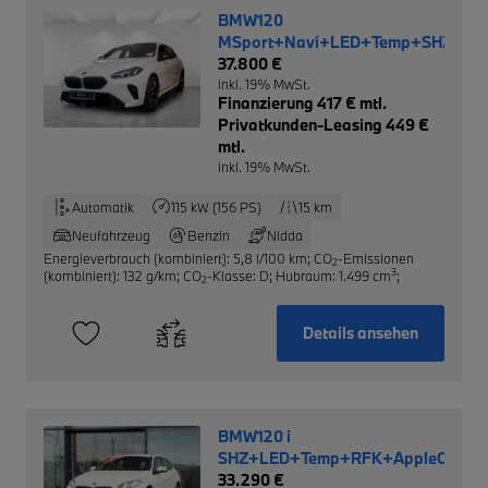
BMW120
MSport+Navi+LED+Temp+SHZ+Rüc
37.800 €
inkl. 19% MwSt.
Finanzierung 417 € mtl.
Privatkunden-Leasing 449 €
mtl.
inkl. 19% MwSt.
Automatik
115 kW (156 PS)
15 km
Neufahrzeug
Benzin
Nidda
Energieverbrauch (kombiniert): 5,8 l/100 km
;
CO
-Emissionen
2
3
(kombiniert): 132 g/km
;
CO
-Klasse: D
;
Hubraum: 1.499 cm
;
2
Details ansehen
BMW120 i
SHZ+LED+Temp+RFK+AppleCarPl
33.290 €