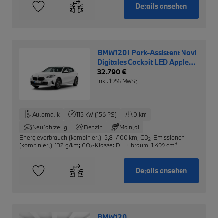
Details ansehen
BMW120 i Park-Assistent Navi
Digitales Cockpit LED Apple
CarPlay Android Auto
32.790 €
Klimaautom
inkl. 19% MwSt.
Automatik
115 kW (156 PS)
0 km
Neufahrzeug
Benzin
Maintal
Energieverbrauch (kombiniert): 5,8 l/100 km
;
CO
-Emissionen
2
3
(kombiniert): 132 g/km
;
CO
-Klasse: D
;
Hubraum: 1.499 cm
;
2
Details ansehen
BMW120