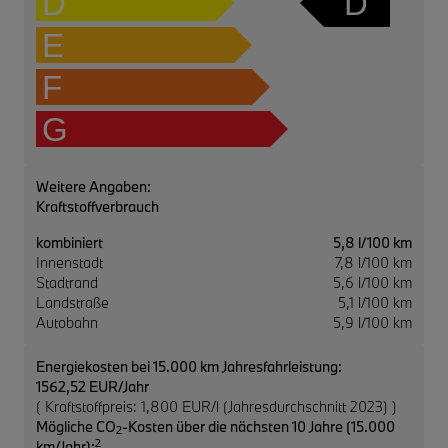
D
D
E
F
G
Weitere Angaben:
Kraftstoffverbrauch
kombiniert
5,8 l/100 km
Innenstadt
7,8 l/100 km
Stadtrand
5,6 l/100 km
Landstraße
5,1 l/100 km
Autobahn
5,9 l/100 km
Energiekosten bei 15.000 km Jahresfahrleistung:
1562,52 EUR/Jahr
( Kraftstoffpreis: 1,800 EUR/l (Jahresdurchschnitt 2023) )
Mögliche CO
-Kosten über die nächsten 10 Jahre (15.000
2
2
km/Jahr):