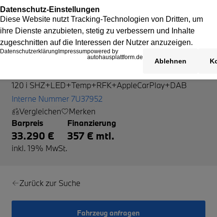
BMW 120
120 i SHZ+LED+Temp+RFK+AppleCarPlay+DAB
Interne Nummer 7U37952
Vergleichen
Merken
Barpreis
Finanzierung
33.290 €
357 € mtl.
inkl. 19% MwSt.
Zurück zur Suche
Fahrzeug anfragen