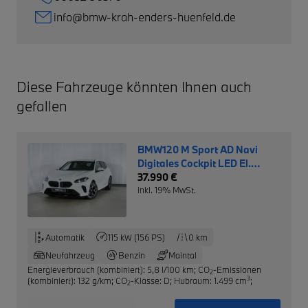
info@bmw-krah-enders-huenfeld.de
Diese Fahrzeuge könnten Ihnen auch
gefallen
BMW120 M Sport AD Navi
Digitales Cockpit LED El.
Heckklappe Apple CarPlay
37.990 €
inkl. 19% MwSt.
Automatik
115 kW (156 PS)
0 km
Neufahrzeug
Benzin
Maintal
Energieverbrauch (kombiniert): 5,8 l/100 km
;
CO
-Emissionen
2
3
(kombiniert): 132 g/km
;
CO
-Klasse: D
;
Hubraum: 1.499 cm
;
2