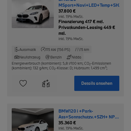
MSport+Navi+LED+Temp+SHZ+Rüc
37.800 €
inkl. 19% MwSt.
Finanzierung 417 € mtl.
Privatkunden-Leasing 449 €
mtl.
inkl. 19% MwSt.
Automatik
115 kW (156 PS)
15 km
Neufahrzeug
Benzin
Nidda
Energieverbrauch (kombiniert): 5,8 l/100 km
;
CO
-Emissionen
2
3
(kombiniert): 132 g/km
;
CO
-Klasse: D
;
Hubraum: 1.499 cm
;
2
Details ansehen
BMW120 i +Park-
Ass+Sonnschutzv.+SZH+ NP:
40.220,- €
35.360 €
inkl. 19% MwSt.