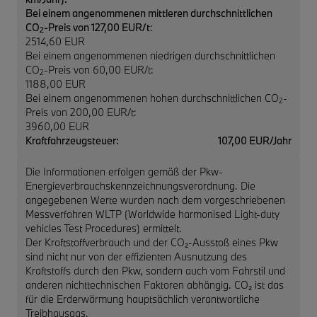
Bei einem angenommenen mittleren durchschnittlichen
CO
-Preis von 127,00 EUR/t
:
2
2514,60 EUR
Bei einem angenommenen niedrigen durchschnittlichen
CO
-Preis von 60,00 EUR/t:
2
1188,00 EUR
Bei einem angenommenen hohen durchschnittlichen CO
-
2
Preis von 200,00 EUR/t:
3960,00 EUR
Kraftfahrzeugsteuer:
107,00 EUR/Jahr
Die Informationen erfolgen gemäß der Pkw-
Energieverbrauchskennzeichnungsverordnung. Die
angegebenen Werte wurden nach dem vorgeschriebenen
Messverfahren WLTP (Worldwide harmonised Light-duty
vehicles Test Procedures) ermittelt.
Der Kraftstoffverbrauch und der CO₂-Ausstoß eines Pkw
sind nicht nur von der effizienten Ausnutzung des
Kraftstoffs durch den Pkw, sondern auch vom Fahrstil und
anderen nichttechnischen Faktoren abhängig. CO₂ ist das
für die Erderwärmung hauptsächlich verantwortliche
Treibhausgas.