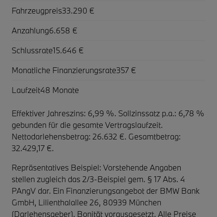
Fahrzeugpreis
33.290 €
Anzahlung
6.658 €
Schlussrate
15.646 €
Monatliche Finanzierungsrate
357 €
Laufzeit
48 Monate
Effektiver Jahreszins: 6,99 %. Sollzinssatz p.a.: 6,78 %
gebunden für die gesamte Vertragslaufzeit
.
Nettodarlehensbetrag: 26.632 €. Gesamtbetrag:
32.429,17 €.
Repräsentatives Beispiel: Vorstehende Angaben
stellen zugleich das 2/3-Beispiel gem. § 17 Abs. 4
PAngV dar. Ein Finanzierungsangebot der BMW Bank
GmbH, Lilienthalallee 26, 80939 München
(Darlehensgeber). Bonität vorausgesetzt. Alle Preise