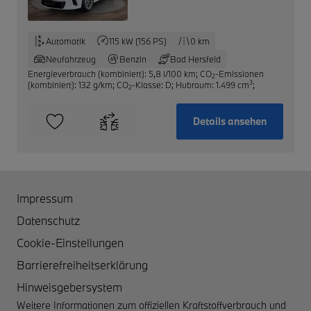
Automatik
115 kW (156 PS)
0 km
Neufahrzeug
Benzin
Bad Hersfeld
Energieverbrauch (kombiniert): 5,8 l/100 km
;
CO
-Emissionen
2
3
(kombiniert): 132 g/km
;
CO
-Klasse: D
;
Hubraum: 1.499 cm
;
2
Details ansehen
Impressum
Datenschutz
Cookie-Einstellungen
Barrierefreiheitserklärung
Hinweisgebersystem
Weitere Informationen zum offiziellen Kraftstoffverbrauch und