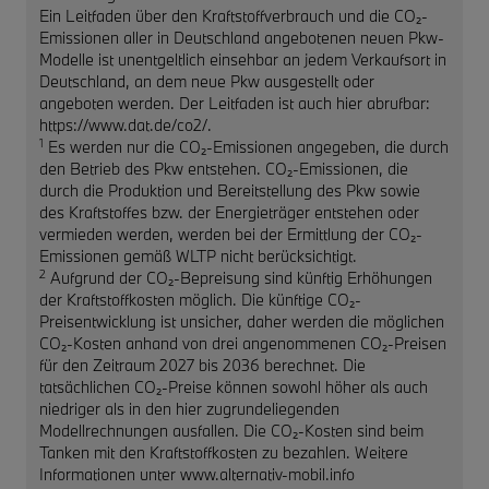
Ein Leitfaden über den Kraftstoffverbrauch und die CO₂-
Emissionen aller in Deutschland angebotenen neuen Pkw-
Modelle ist unentgeltlich einsehbar an jedem Verkaufsort in
Deutschland, an dem neue Pkw ausgestellt oder
angeboten werden. Der Leitfaden ist auch hier abrufbar:
https://www.dat.de/co2/.
1
Es werden nur die CO₂-Emissionen angegeben, die durch
den Betrieb des Pkw entstehen. CO₂-Emissionen, die
durch die Produktion und Bereitstellung des Pkw sowie
des Kraftstoffes bzw. der Energieträger entstehen oder
vermieden werden, werden bei der Ermittlung der CO₂-
Emissionen gemäß WLTP nicht berücksichtigt.
2
Aufgrund der CO₂-Bepreisung sind künftig Erhöhungen
der Kraftstoffkosten möglich. Die künftige CO₂-
Preisentwicklung ist unsicher, daher werden die möglichen
CO₂-Kosten anhand von drei angenommenen CO₂-Preisen
für den Zeitraum 2027 bis 2036 berechnet. Die
tatsächlichen CO₂-Preise können sowohl höher als auch
niedriger als in den hier zugrundeliegenden
Modellrechnungen ausfallen. Die CO₂-Kosten sind beim
Tanken mit den Kraftstoffkosten zu bezahlen. Weitere
Informationen unter www.alternativ-mobil.info