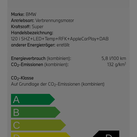
Marke:
BMW
Antriebsart:
Verbrennungsmotor
Kraftstoff:
Super
Handelsbezeichnung:
120 i SHZ+LED+Temp+RFK+AppleCarPlay+DAB
anderer Energieträger:
entfällt
Energieverbrauch
(kombiniert):
5,8 l/100 km
1
CO
-Emissionen
(kombiniert):
132 g/km
2
CO
-Klasse
2
Auf Grundlage der CO
-Emissionen (kombiniert)
2
A
B
C