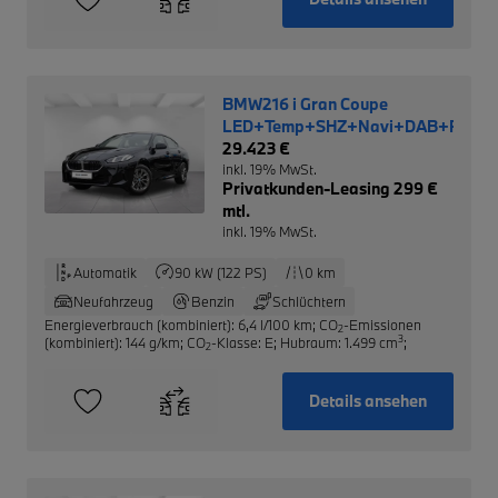
BMW216 i Gran Coupe
LED+Temp+SHZ+Navi+DAB+RFK
29.423 €
inkl. 19% MwSt.
Privatkunden-Leasing 299 €
mtl.
inkl. 19% MwSt.
Automatik
90 kW (122 PS)
0 km
Neufahrzeug
Benzin
Schlüchtern
Energieverbrauch (kombiniert): 6,4 l/100 km
;
CO
-Emissionen
2
3
(kombiniert): 144 g/km
;
CO
-Klasse: E
;
Hubraum: 1.499 cm
;
2
Details ansehen