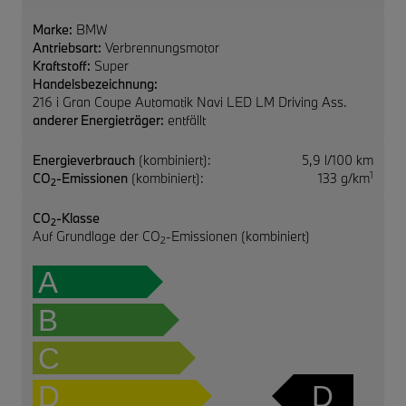
Marke:
BMW
Antriebsart:
Verbrennungsmotor
Kraftstoff:
Super
Handelsbezeichnung:
216 i Gran Coupe Automatik Navi LED LM Driving Ass.
anderer Energieträger:
entfällt
Energieverbrauch
(kombiniert):
5,9 l/100 km
1
CO
-Emissionen
(kombiniert):
133 g/km
2
CO
-Klasse
2
Auf Grundlage der CO
-Emissionen (kombiniert)
2
A
B
C
D
D