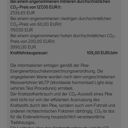
Bei einem angenommenen mittleren durchschnittlichen
CO
-Preis von 127,00 EUR/t
:
2
2533,65 EUR
Bei einem angenommenen niedrigen durchschnittlichen
CO
-Preis von 60,00 EUR/t:
2
1197,00 EUR
Bei einem angenommenen hohen durchschnittlichen CO
-
2
Preis von 200,00 EUR/t:
3990,00 EUR
Kraftfahrzeugsteuer:
109,00 EUR/Jahr
Die Informationen erfolgen gemäß der Pkw-
Energieverbrauchskennzeichnungsverordnung. Die
angegebenen Werte wurden nach dem vorgeschriebenen
Messverfahren WLTP (Worldwide harmonised Light-duty
vehicles Test Procedures) ermittelt.
Der Kraftstoffverbrauch und der CO₂-Ausstoß eines Pkw
sind nicht nur von der effizienten Ausnutzung des
Kraftstoffs durch den Pkw, sondern auch vom Fahrstil und
anderen nichttechnischen Faktoren abhängig. CO₂ ist das
für die Erderwärmung hauptsächlich verantwortliche
Treibhausgas.