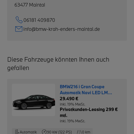
63477
Maintal
06181 409870
info@bmw-krah-enders-maintal.de
Diese Fahrzeuge könnten Ihnen auch
gefallen
BMW216 i Gran Coupe
Automatik Navi LED LM
Driving Ass.
29.490 €
inkl. 19% MwSt.
Privatkunden-Leasing 299 €
mtl.
inkl. 19% MwSt.
Automatik
90 kW (122 PS)
0 km