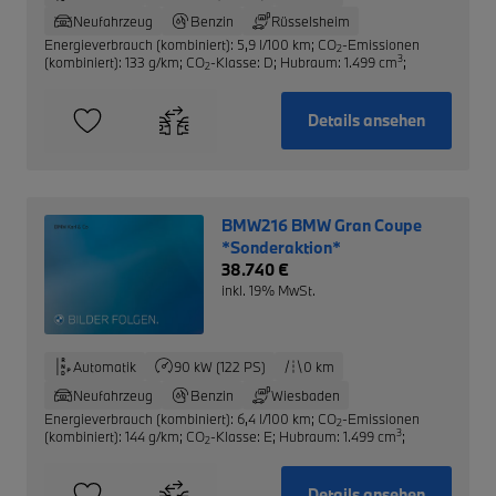
Neufahrzeug
Benzin
Rüsselsheim
Energieverbrauch (kombiniert): 5,9 l/100 km
;
CO
-Emissionen
2
3
(kombiniert): 133 g/km
;
CO
-Klasse: D
;
Hubraum: 1.499 cm
;
2
Details ansehen
BMW216 BMW Gran Coupe
*Sonderaktion*
38.740 €
inkl. 19% MwSt.
Automatik
90 kW (122 PS)
0 km
Neufahrzeug
Benzin
Wiesbaden
Energieverbrauch (kombiniert): 6,4 l/100 km
;
CO
-Emissionen
2
3
(kombiniert): 144 g/km
;
CO
-Klasse: E
;
Hubraum: 1.499 cm
;
2
Details ansehen