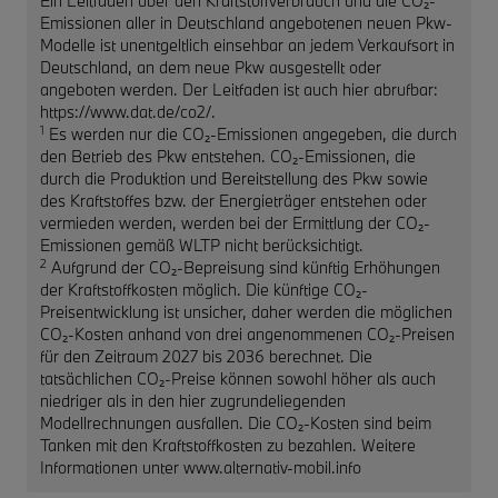
Ein Leitfaden über den Kraftstoffverbrauch und die CO₂-
Emissionen aller in Deutschland angebotenen neuen Pkw-
Modelle ist unentgeltlich einsehbar an jedem Verkaufsort in
Deutschland, an dem neue Pkw ausgestellt oder
angeboten werden. Der Leitfaden ist auch hier abrufbar:
https://www.dat.de/co2/.
1
Es werden nur die CO₂-Emissionen angegeben, die durch
den Betrieb des Pkw entstehen. CO₂-Emissionen, die
durch die Produktion und Bereitstellung des Pkw sowie
des Kraftstoffes bzw. der Energieträger entstehen oder
vermieden werden, werden bei der Ermittlung der CO₂-
Emissionen gemäß WLTP nicht berücksichtigt.
2
Aufgrund der CO₂-Bepreisung sind künftig Erhöhungen
der Kraftstoffkosten möglich. Die künftige CO₂-
Preisentwicklung ist unsicher, daher werden die möglichen
CO₂-Kosten anhand von drei angenommenen CO₂-Preisen
für den Zeitraum 2027 bis 2036 berechnet. Die
tatsächlichen CO₂-Preise können sowohl höher als auch
niedriger als in den hier zugrundeliegenden
Modellrechnungen ausfallen. Die CO₂-Kosten sind beim
Tanken mit den Kraftstoffkosten zu bezahlen. Weitere
Informationen unter www.alternativ-mobil.info