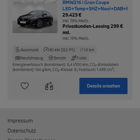
BMW216 i Gran Coupe
LED+Temp+SHZ+Navi+DAB+RFK
29.423 €
inkl. 19% MwSt.
Privatkunden-Leasing 299 €
mtl.
inkl. 19% MwSt.
Automatik
90 kW (122 PS)
0 km
Neufahrzeug
Benzin
Fulda
Energieverbrauch (kombiniert): 6,4 l/100 km
;
CO
-Emissionen
2
3
(kombiniert): 144 g/km
;
CO
-Klasse: E
;
Hubraum: 1.499 cm
;
2
Details ansehen
Impressum
Datenschutz