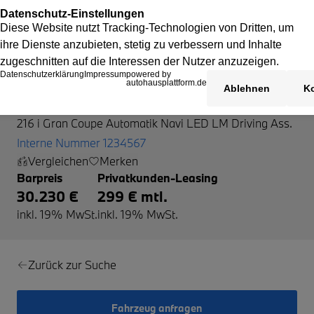
BMW 216
216 i Gran Coupe Automatik Navi LED LM Driving Ass.
Interne Nummer 1234567
Vergleichen
Merken
Barpreis
Privatkunden-Leasing
30.230 €
299 € mtl.
inkl. 19% MwSt.
inkl. 19% MwSt.
Zurück zur Suche
Fahrzeug anfragen