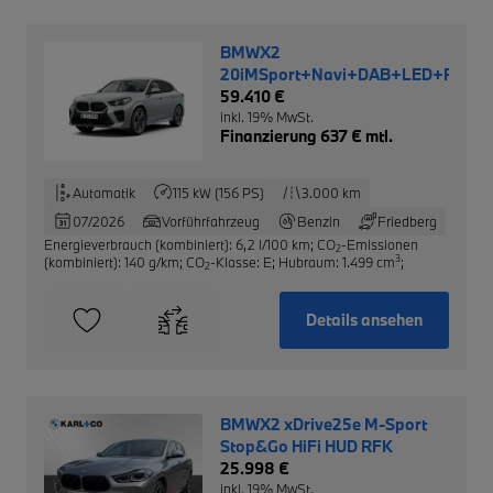
BMWX2
20iMSport+Navi+DAB+LED+RFK+M
59.410 €
inkl. 19% MwSt.
Finanzierung 637 € mtl.
Automatik
115 kW (156 PS)
3.000 km
07/2026
Vorführfahrzeug
Benzin
Friedberg
Energieverbrauch (kombiniert): 6,2 l/100 km
;
CO
-Emissionen
2
3
(kombiniert): 140 g/km
;
CO
-Klasse: E
;
Hubraum: 1.499 cm
;
2
Details ansehen
BMWX2 xDrive25e M-Sport
Stop&Go HiFi HUD RFK
25.998 €
inkl. 19% MwSt.