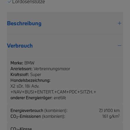
Lordosenstütze
Beschreibung
Verbrauch
Marke:
BMW
Antriebsart:
Verbrennungsmotor
Kraftstoff:
Super
Handelsbezeichnung:
X2 sDr. 18i Adv.
+NAV+BUSI+ENTERT.+CAM+PDC+SITZH.+
anderer Energieträger:
entfällt
Energieverbrauch
(kombiniert):
7,1 l/100 km
1
CO
-Emissionen
(kombiniert):
161 g/km
2
CO
-Klasse