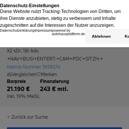
BMW X2
X2 sDr. 18i Adv.
+NAV+BUSI+ENTERT.+CAM+PDC+SITZH.+
Interne Nummer 5X18574
Vergleichen
Merken
Barpreis
Finanzierung
21.190 €
243 € mtl.
inkl. 19% MwSt.
Zurück zur Suche