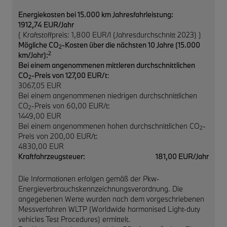
Energiekosten bei 15.000 km Jahresfahrleistung:
1912,74 EUR/Jahr
( Kraftstoffpreis: 1,800 EUR/l (Jahresdurchschnitt 2023) )
Mögliche CO
-Kosten über die nächsten 10 Jahre (15.000
2
2
km/Jahr):
Bei einem angenommenen mittleren durchschnittlichen
CO
-Preis von 127,00 EUR/t
:
2
3067,05 EUR
Bei einem angenommenen niedrigen durchschnittlichen
CO
-Preis von 60,00 EUR/t:
2
1449,00 EUR
Bei einem angenommenen hohen durchschnittlichen CO
-
2
Preis von 200,00 EUR/t:
4830,00 EUR
Kraftfahrzeugsteuer:
181,00 EUR/Jahr
Die Informationen erfolgen gemäß der Pkw-
Energieverbrauchskennzeichnungsverordnung. Die
angegebenen Werte wurden nach dem vorgeschriebenen
Messverfahren WLTP (Worldwide harmonised Light-duty
vehicles Test Procedures) ermittelt.