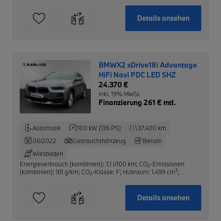
Details ansehen
BMWX2 sDrive18i Advantage
HiFi Navi PDC LED SHZ
24.370 €
inkl. 19% MwSt.
Finanzierung 261 € mtl.
Automatik
100 kW (136 PS)
37.400 km
06/2022
Gebrauchtfahrzeug
Benzin
Wiesbaden
Energieverbrauch (kombiniert): 7,1 l/100 km
;
CO
-Emissionen
2
3
(kombiniert): 161 g/km
;
CO
-Klasse: F
;
Hubraum: 1.499 cm
;
2
Details ansehen