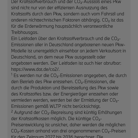
Der Kraftstoffverbrauch und der CO₂-Ausstoß eines Pkw
sind nicht nur von der effizienten Ausnutzung des
Kraftstoffs durch den Pkw, sondern auch vom Fahrstil und
anderen nichttechnischen Faktoren abhängig. CO₂ ist das
für die Erderwärmung hauptsächlich verantwortliche
Treibhausgas.
Ein Leitfaden über den Kraftstoffverbrauch und die CO₂-
Emissionen aller in Deutschland angebotenen neuen Pkw-
Modelle ist unentgeltlich einsehbar an jedem Verkaufsort in
Deutschland, an dem neue Pkw ausgestellt oder
angeboten werden. Der Leitfaden ist auch hier abrufbar:
https://www.dat.de/co2/.
1
Es werden nur die CO₂-Emissionen angegeben, die durch
den Betrieb des Pkw entstehen. CO₂-Emissionen, die
durch die Produktion und Bereitstellung des Pkw sowie
des Kraftstoffes bzw. der Energieträger entstehen oder
vermieden werden, werden bei der Ermittlung der CO₂-
Emissionen gemäß WLTP nicht berücksichtigt.
2
Aufgrund der CO₂-Bepreisung sind künftig Erhöhungen
der Kraftstoffkosten möglich. Die künftige CO₂-
Preisentwicklung ist unsicher, daher werden die möglichen
CO₂-Kosten anhand von drei angenommenen CO₂-Preisen
für den Zeitraum 2027 bis 2036 berechnet. Die