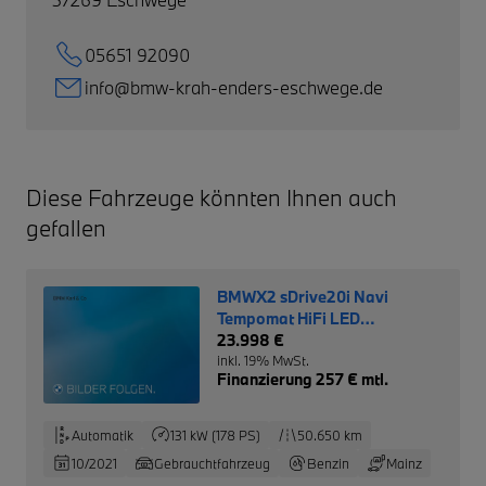
05651 92090
info@bmw-krah-enders-eschwege.de
Diese Fahrzeuge könnten Ihnen auch
gefallen
BMWX2 sDrive20i Navi
Tempomat HiFi LED
Rückfahrkam.
23.998 €
inkl. 19% MwSt.
Finanzierung 257 € mtl.
Automatik
131 kW (178 PS)
50.650 km
10/2021
Gebrauchtfahrzeug
Benzin
Mainz