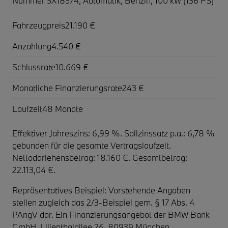
Nummer 5X18574, Automatik, Benzin, 100 kW (136 PS)
Fahrzeugpreis
21.190 €
Anzahlung
4.540 €
Schlussrate
10.669 €
Monatliche Finanzierungsrate
243 €
Laufzeit
48 Monate
Effektiver Jahreszins: 6,99 %. Sollzinssatz p.a.: 6,78 %
gebunden für die gesamte Vertragslaufzeit
.
Nettodarlehensbetrag: 18.160 €. Gesamtbetrag:
22.113,04 €.
Repräsentatives Beispiel: Vorstehende Angaben
stellen zugleich das 2/3-Beispiel gem. § 17 Abs. 4
PAngV dar. Ein Finanzierungsangebot der BMW Bank
GmbH, Lilienthalallee 26, 80939 München