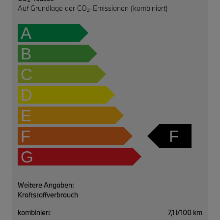
2
Auf Grundlage der CO
-Emissionen (kombiniert)
2
A
B
C
D
E
F
F
G
Weitere Angaben:
Kraftstoffverbrauch
kombiniert
7,1 l/100 km