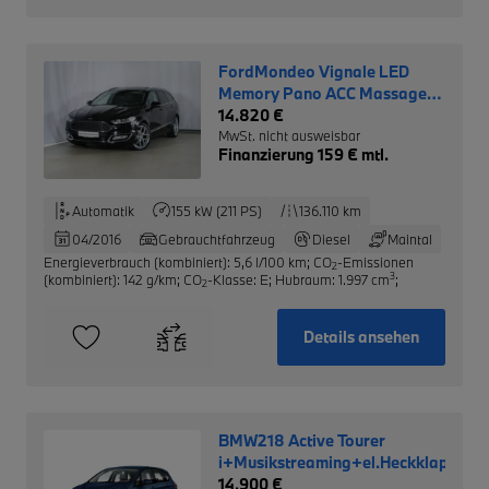
FordMondeo Vignale LED
Memory Pano ACC Massage
Kamera
14.820 €
MwSt. nicht ausweisbar
Finanzierung 159 € mtl.
Automatik
155 kW (211 PS)
136.110 km
04/2016
Gebrauchtfahrzeug
Diesel
Maintal
Energieverbrauch (kombiniert): 5,6 l/100 km
;
CO
-Emissionen
2
3
(kombiniert): 142 g/km
;
CO
-Klasse: E
;
Hubraum: 1.997 cm
;
2
Details ansehen
BMW218 Active Tourer
i+Musikstreaming+el.Heckklappe
14.900 €