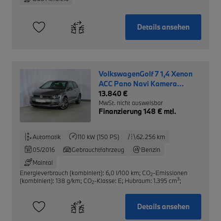
Details ansehen
VolkswagenGolf 7 1,4 Xenon
ACC Pano Navi Kamera
Parkassist.
13.840 €
MwSt. nicht ausweisbar
Finanzierung 148 € mtl.
Automatik
110 kW (150 PS)
62.256 km
05/2016
Gebrauchtfahrzeug
Benzin
Maintal
Energieverbrauch (kombiniert): 6,0 l/100 km
;
CO
-Emissionen
2
3
(kombiniert): 138 g/km
;
CO
-Klasse: E
;
Hubraum: 1.395 cm
;
2
Details ansehen