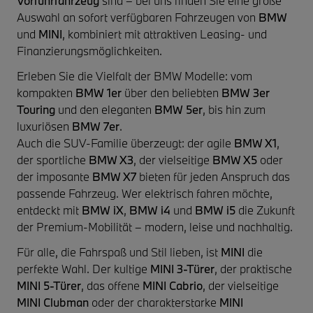
Vorführfahrzeug
sind – bei uns finden Sie eine große
Auswahl an sofort verfügbaren Fahrzeugen von
BMW
und
MINI
, kombiniert mit attraktiven Leasing- und
Finanzierungsmöglichkeiten.
Erleben Sie die Vielfalt der BMW Modelle: vom
kompakten
BMW 1er
über den beliebten
BMW 3er
Touring
und den eleganten
BMW 5er
, bis hin zum
luxuriösen
BMW 7er
.
Auch die SUV-Familie überzeugt: der agile
BMW X1
,
der sportliche
BMW X3
, der vielseitige
BMW X5
oder
der imposante
BMW X7
bieten für jeden Anspruch das
passende Fahrzeug. Wer elektrisch fahren möchte,
entdeckt mit
BMW iX
,
BMW i4
und
BMW i5
die Zukunft
der Premium-Mobilität – modern, leise und nachhaltig.
Für alle, die Fahrspaß und Stil lieben, ist
MINI
die
perfekte Wahl. Der kultige
MINI 3-Türer
, der praktische
MINI 5-Türer
, das offene
MINI Cabrio
, der vielseitige
MINI Clubman
oder der charakterstarke
MINI