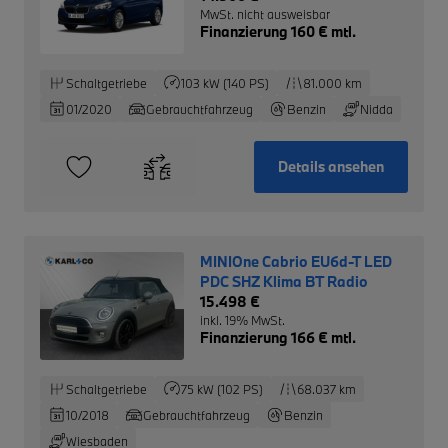
MwSt. nicht ausweisbar
Finanzierung 160 € mtl.
Schaltgetriebe
103 kW (140 PS)
81.000 km
01/2020
Gebrauchtfahrzeug
Benzin
Nidda
Details ansehen
MINIOne Cabrio EU6d-T LED
PDC SHZ Klima BT Radio
15.498 €
inkl. 19% MwSt.
Finanzierung 166 € mtl.
Schaltgetriebe
75 kW (102 PS)
68.037 km
10/2018
Gebrauchtfahrzeug
Benzin
Wiesbaden