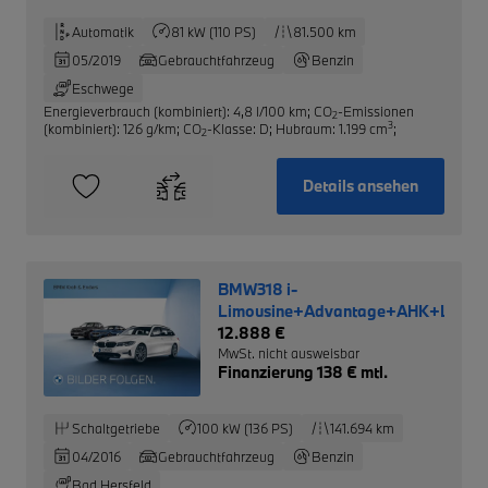
Automatik
81 kW (110 PS)
81.500 km
05/2019
Gebrauchtfahrzeug
Benzin
Eschwege
Energieverbrauch (kombiniert): 4,8 l/100 km
;
CO
-Emissionen
2
3
(kombiniert): 126 g/km
;
CO
-Klasse: D
;
Hubraum: 1.199 cm
;
2
Details ansehen
BMW318 i-
Limousine+Advantage+AHK+LM+
12.888 €
MwSt. nicht ausweisbar
Finanzierung 138 € mtl.
Schaltgetriebe
100 kW (136 PS)
141.694 km
04/2016
Gebrauchtfahrzeug
Benzin
Bad Hersfeld