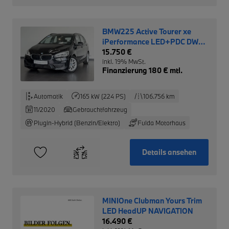
BMW225 Active Tourer xe
iPerformance LED+PDC DW
0,5%
15.750 €
inkl. 19% MwSt.
Finanzierung 180 € mtl.
Automatik
165 kW (224 PS)
106.756 km
11/2020
Gebrauchtfahrzeug
Plugin-Hybrid (Benzin/Elektro)
Fulda Motorhaus
Details ansehen
MINIOne Clubman Yours Trim
LED HeadUP NAVIGATION
16.490 €