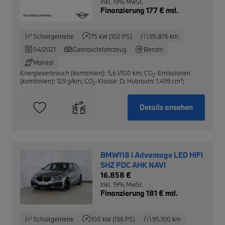
inkl. 19% MwSt.
Finanzierung 177 € mtl.
Schaltgetriebe
75 kW (102 PS)
95.876 km
04/2021
Gebrauchtfahrzeug
Benzin
Maintal
Energieverbrauch (kombiniert): 5,6 l/100 km
;
CO
-Emissionen
2
3
(kombiniert): 129 g/km
;
CO
-Klasse: D
;
Hubraum: 1.499 cm
;
2
Details ansehen
BMW118 i Advantage LED HIFI
SHZ PDC AHK NAVI
16.858 €
inkl. 19% MwSt.
Finanzierung 181 € mtl.
Schaltgetriebe
100 kW (136 PS)
95.100 km