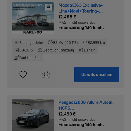
MazdaCX-3 Exclusive-
Line+Navi+Touring-
Lichtpaket+
12.488 €
MwSt. nicht ausweisbar
Finanzierung 134 € mtl.
Schaltgetriebe
88 kW (120 PS)
82.999 km
08/2016
Gebrauchtfahrzeug
Benzin
Bad Hersfeld
Details ansehen
Peugeot2008 Allure Autom.
110PS
++NAV+SITZH+EPH+CAM++
12.490 €
MwSt. nicht ausweisbar
Finanzierung 134 € mtl.