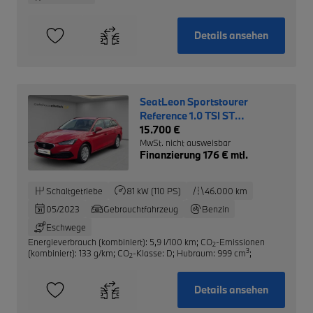
Details ansehen
SeatLeon Sportstourer
Reference 1.0 TSI ST
+Tempomat+
15.700 €
MwSt. nicht ausweisbar
Finanzierung 176 € mtl.
Schaltgetriebe
81 kW (110 PS)
46.000 km
05/2023
Gebrauchtfahrzeug
Benzin
Eschwege
Energieverbrauch (kombiniert): 5,9 l/100 km
;
CO
-Emissionen
2
3
(kombiniert): 133 g/km
;
CO
-Klasse: D
;
Hubraum: 999 cm
;
2
Details ansehen