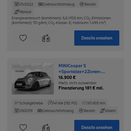
05/2022
Gebrauchtfahrzeug
Benzin
Maintal
Energieverbrauch (kombiniert): 6,6 l/100 km
;
CO
-Emissionen
2
3
(kombiniert): 151 g/km
;
CO
-Klasse: E
;
Hubraum: 1.499 cm
;
2
Details ansehen
MINICooper S
+Sportsitze+2Zonen-
Klimaautom+SHZ+PDCv+h
16.900 €
MwSt. nicht ausweisbar
Finanzierung 181 € mtl.
Schaltgetriebe
141 kW (192 PS)
101.600 km
09/2019
Gebrauchtfahrzeug
Benzin
Idstein
Details ansehen