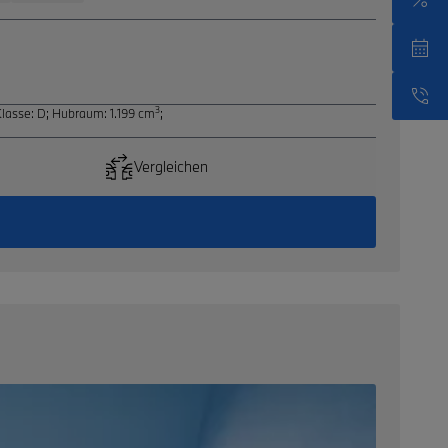
3
Klasse: D
;
Hubraum: 1.199 cm
;
Vergleichen