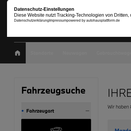
Standorte
Neuwagen
Gebrauchtwag
Fahrzeugsuche
IHR
Wir haben
Fahrzeugart
Mazda