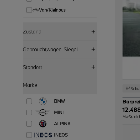
Van/Kleinbus
Zustand
Gebrauchtwagen-Siegel
Standort
Marke
Schal
Barpre
BMW
12.48
MINI
MwSt. nic
ALPINA
INEOS