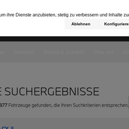
en
Motorrad
Service & Zubehör
Über uns
Ka
E SUCHERGEBNISSE
877
Fahrzeuge gefunden, die Ihren Suchkriterien entsprechen.
 CX-3