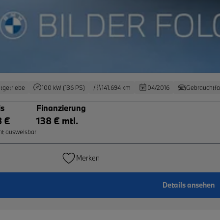
tgetriebe
100 kW (136 PS)
141.694 km
04/2016
Gebrauchtf
is
Finanzierung
8 €
138 € mtl.
ht ausweisbar
Merken
Details ansehen