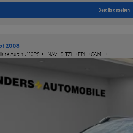
Details ansehen
ot 2008
llure Autom. 110PS ++NAV+SITZH+EPH+CAM++