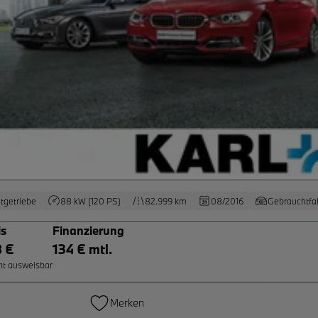
tgetriebe
88 kW (120 PS)
82.999 km
08/2016
Gebrauchtfa
is
Finanzierung
8 €
134 € mtl.
ht ausweisbar
Merken