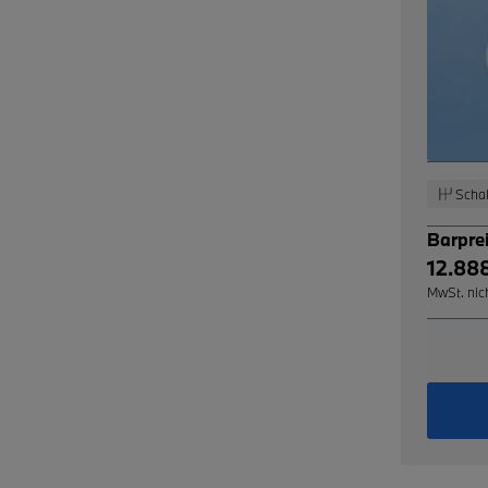
Schal
Barpre
12.88
MwSt. nic