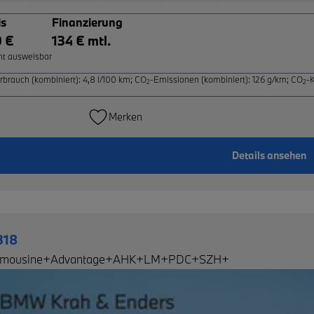
is
Finanzierung
0 €
134 € mtl.
ht ausweisbar
rbrauch (kombiniert): 4,8 l/100 km
;
CO
-Emissionen (kombiniert): 126 g/km
;
CO
-
2
2
Merken
Details ansehen
318
-Limousine+Advantage+AHK+LM+PDC+SZH+