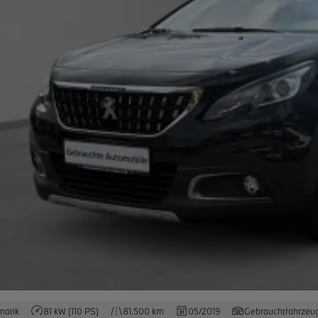
matik
81 kW (110 PS)
81.500 km
05/2019
Gebrauchtfahrzeu