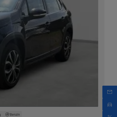
g
Benzin