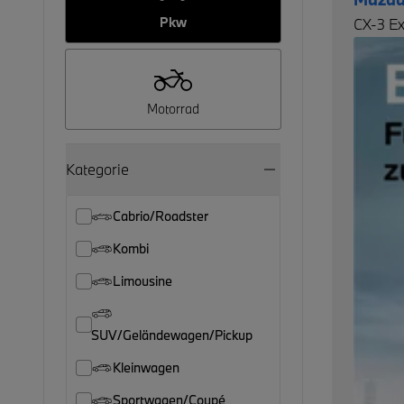
Pkw
CX-3 Ex
Motorrad
Kategorie
Cabrio/Roadster
Kombi
Limousine
SUV/Geländewagen/Pickup
Kleinwagen
Sportwagen/Coupé