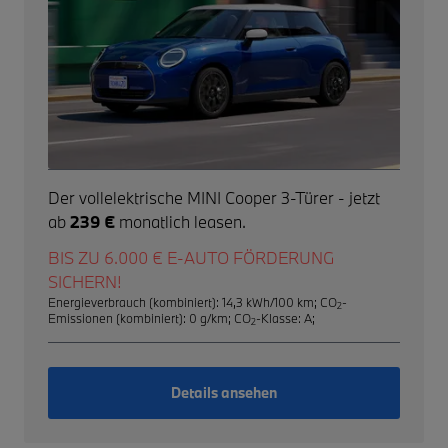
Der vollelektrische MINI Cooper 3-Türer - jetzt
ab
239 €
monatlich leasen.
BIS ZU 6.000 € E-AUTO FÖRDERUNG
SICHERN!
Energieverbrauch (kombiniert): 14,3 kWh/100 km
;
CO
-
2
Emissionen (kombiniert): 0 g/km
;
CO
-Klasse: A
;
2
Details ansehen