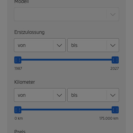
Modell
Erstzulassung
1987
2027
Kilometer
0 km
175.000 km
Preis