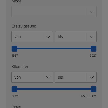
Modell
Erstzulassung
1987
2027
Kilometer
0 km
175.000 km
Preis