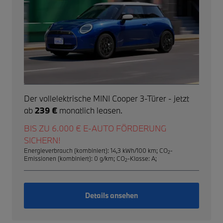
Der vollelektrische MINI Cooper 3-Türer - jetzt
ab
239 €
monatlich leasen.
BIS ZU 6.000 € E-AUTO FÖRDERUNG
SICHERN!
Energieverbrauch (kombiniert): 14,3 kWh/100 km
;
CO
-
2
Emissionen (kombiniert): 0 g/km
;
CO
-Klasse: A
;
2
Details ansehen