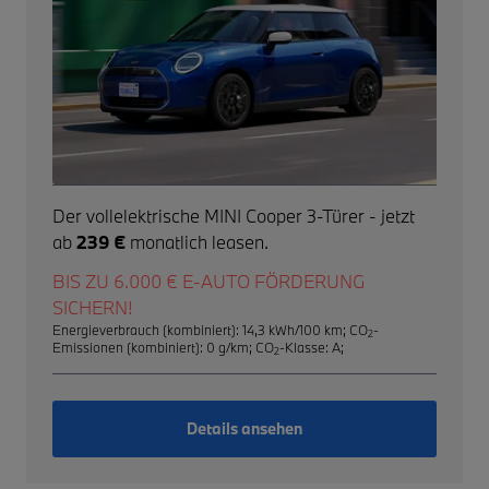
Der vollelektrische MINI Cooper 3-Türer - jetzt
ab
239 €
monatlich leasen.
BIS ZU 6.000 € E-AUTO FÖRDERUNG
SICHERN!
Energieverbrauch (kombiniert): 14,3 kWh/100 km
;
CO
-
2
Emissionen (kombiniert): 0 g/km
;
CO
-Klasse: A
;
2
Details ansehen