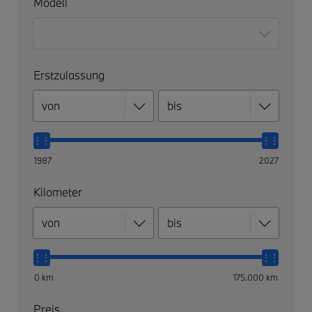
Modell
Erstzulassung
1987
2027
Kilometer
0 km
175.000 km
Preis