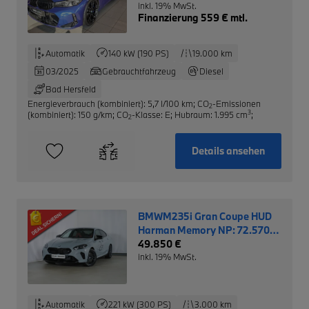
inkl. 19% MwSt.
Finanzierung 559 € mtl.
Automatik
140 kW (190 PS)
19.000 km
03/2025
Gebrauchtfahrzeug
Diesel
Bad Hersfeld
Energieverbrauch (kombiniert): 5,7 l/100 km
;
CO
-Emissionen
2
3
(kombiniert): 150 g/km
;
CO
-Klasse: E
;
Hubraum: 1.995 cm
;
2
Details ansehen
BMWM235i Gran Coupe HUD
Harman Memory NP: 72.570,-
EUR
49.850 €
inkl. 19% MwSt.
Automatik
221 kW (300 PS)
3.000 km