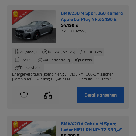
BMW230 M Sport 360 Kamera
Apple CarPlay NP:65.190 €
54.190 €
inkl. 19% MwSt.
Automatik
180 kW (245 PS)
3.000 km
11/2025
Vorführfahrzeug
Benzin
Rüsselsheim
Energieverbrauch (kombiniert): 7,1 l/100 km
;
CO
-Emissionen
2
3
(kombiniert): 162 g/km
;
CO
-Klasse: F
;
Hubraum: 1.998 cm
;
2
Details ansehen
BMW420 d Cabrio M Sport
Leder HiFi LRH NP: 72.580,-€
55.990 €