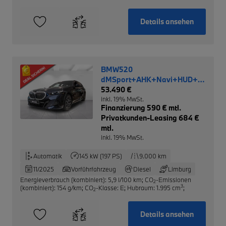
Details ansehen
BMW520
dMSport+AHK+Navi+HUD+LED+R
NP 77.140,-
53.490 €
inkl. 19% MwSt.
Finanzierung 590 € mtl.
Privatkunden-Leasing 684 €
mtl.
inkl. 19% MwSt.
Automatik
145 kW (197 PS)
9.000 km
11/2025
Vorführfahrzeug
Diesel
Limburg
Energieverbrauch (kombiniert): 5,9 l/100 km
;
CO
-Emissionen
2
3
(kombiniert): 154 g/km
;
CO
-Klasse: E
;
Hubraum: 1.995 cm
;
2
Details ansehen