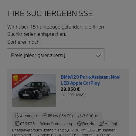
IHRE SUCHERGEBNISSE
Wir haben
18
Fahrzeuge gefunden, die Ihren
Suchkriterien entsprechen.
Sortieren nach:
BMW120 Park-Assistent Navi
LED Apple CarPlay
29.850 €
inkl. 19% MwSt.
Automatik
115 kW (156 PS)
3.000 km
02/2026
Vorführfahrzeug
Benzin
Maintal
Energieverbrauch (kombiniert): 5,8 l/100 km
;
CO
-Emissionen
2
3
(kombiniert): 132 g/km
;
CO
-Klasse: D
;
Hubraum: 1.499 cm
;
2