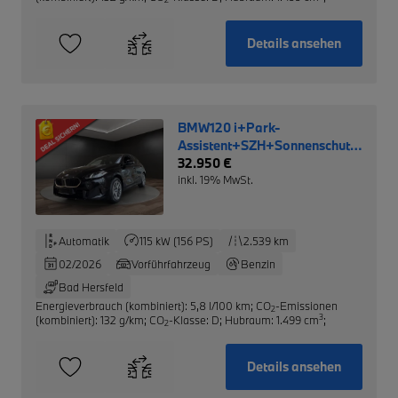
Details ansehen
BMW120 i+Park-
Assistent+SZH+Sonnenschutzvergla
NP: 39.950,- €
32.950 €
inkl. 19% MwSt.
Automatik
115 kW (156 PS)
2.539 km
02/2026
Vorführfahrzeug
Benzin
Bad Hersfeld
Energieverbrauch (kombiniert): 5,8 l/100 km
;
CO
-Emissionen
2
3
(kombiniert): 132 g/km
;
CO
-Klasse: D
;
Hubraum: 1.499 cm
;
2
Details ansehen