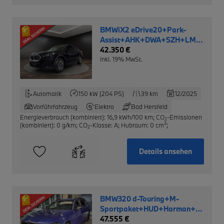
BMWiX2 eDrive20+Park-
Assist+AHK+DWA+SZH+LM
NP: 52.690,- €
42.350 €
inkl. 19% MwSt.
Automatik
150 kW (204 PS)
39 km
12/2025
Vorführfahrzeug
Elektro
Bad Hersfeld
Energieverbrauch (kombiniert): 16,9 kWh/100 km
;
CO
-Emissionen
2
3
(kombiniert): 0 g/km
;
CO
-Klasse: A
;
Hubraum: 0 cm
;
2
Details ansehen
BMW320 d-Touring+M-
Sportpaket+HUD+Harman+LRH
NP: 71.210,-€
47.555 €