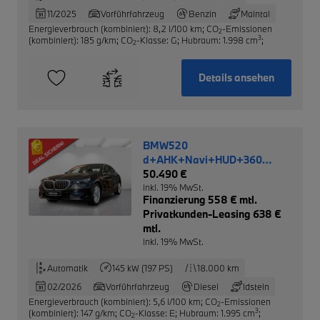
11/2025
Vorführfahrzeug
Benzin
Maintal
Energieverbrauch (kombiniert): 8,2 l/100 km
;
CO
-Emissionen
2
3
(kombiniert): 185 g/km
;
CO
-Klasse: G
;
Hubraum: 1.998 cm
;
2
Details ansehen
BMW520
d+AHK+Navi+HUD+360
Kamera+Leder NP 73.510,-
50.490 €
inkl. 19% MwSt.
Finanzierung 558 € mtl.
Privatkunden-Leasing 638 €
mtl.
inkl. 19% MwSt.
Automatik
145 kW (197 PS)
18.000 km
02/2026
Vorführfahrzeug
Diesel
Idstein
Energieverbrauch (kombiniert): 5,6 l/100 km
;
CO
-Emissionen
2
3
(kombiniert): 147 g/km
;
CO
-Klasse: E
;
Hubraum: 1.995 cm
;
2