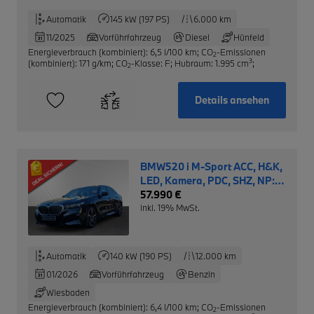
Automatik
145 kW (197 PS)
6.000 km
11/2025
Vorführfahrzeug
Diesel
Hünfeld
Energieverbrauch (kombiniert): 6,5 l/100 km
;
CO
-Emissionen
2
3
(kombiniert): 171 g/km
;
CO
-Klasse: F
;
Hubraum: 1.995 cm
;
2
Details ansehen
BMW520 i M-Sport ACC, H&K,
LED, Kamera, PDC, SHZ, NP:
69.580€
57.990 €
inkl. 19% MwSt.
Automatik
140 kW (190 PS)
12.000 km
01/2026
Vorführfahrzeug
Benzin
Wiesbaden
Energieverbrauch (kombiniert): 6,4 l/100 km
;
CO
-Emissionen
2