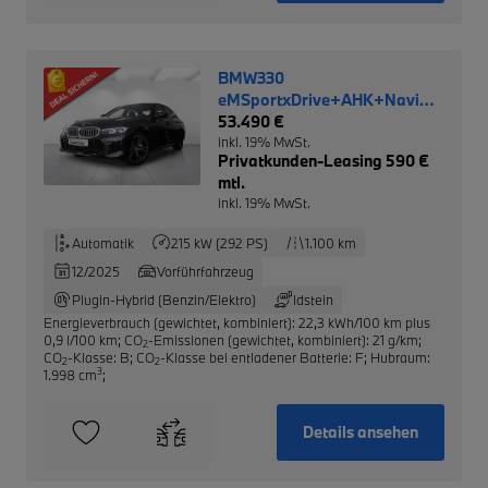
BMW330
eMSportxDrive+AHK+Navi+Leder
NP 79.790,-
53.490 €
inkl. 19% MwSt.
Privatkunden-Leasing 590 €
mtl.
inkl. 19% MwSt.
Automatik
215 kW (292 PS)
1.100 km
12/2025
Vorführfahrzeug
Plugin-Hybrid (Benzin/Elektro)
Idstein
Energieverbrauch (gewichtet, kombiniert): 22,3 kWh/100 km plus
0,9 l/100 km
;
CO
-Emissionen (gewichtet, kombiniert): 21 g/km
;
2
CO
-Klasse: B
;
CO
-Klasse bei entladener Batterie: F
;
Hubraum:
2
2
3
1.998 cm
;
Details ansehen