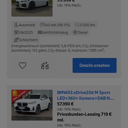
inkl. 19% MwSt.
Automatik
140 kW (190 PS)
3.000 km
08/2025
Vorführfahrzeug
Diesel
Schlüchtern
Energieverbrauch (kombiniert): 5,8 l/100 km
;
CO
-Emissionen
2
3
(kombiniert): 153 g/km
;
CO
-Klasse: E
;
Hubraum: 1.995 cm
;
2
Details ansehen
BMWX3 xDrive20d M Sport
LED+360+ Kamera+DAB NP:
70.420,- €
57.390 €
inkl. 19% MwSt.
Privatkunden-Leasing 719 €
mtl.
inkl. 19% MwSt.