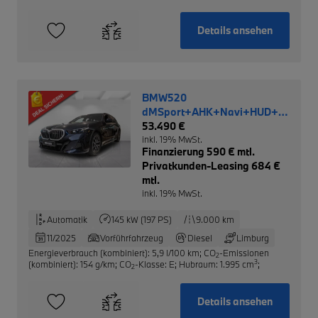
Details ansehen
BMW520
dMSport+AHK+Navi+HUD+LED+R
NP 77.140,-
53.490 €
inkl. 19% MwSt.
Finanzierung 590 € mtl.
Privatkunden-Leasing 684 €
mtl.
inkl. 19% MwSt.
Automatik
145 kW (197 PS)
9.000 km
11/2025
Vorführfahrzeug
Diesel
Limburg
Energieverbrauch (kombiniert): 5,9 l/100 km
;
CO
-Emissionen
2
3
(kombiniert): 154 g/km
;
CO
-Klasse: E
;
Hubraum: 1.995 cm
;
2
Details ansehen