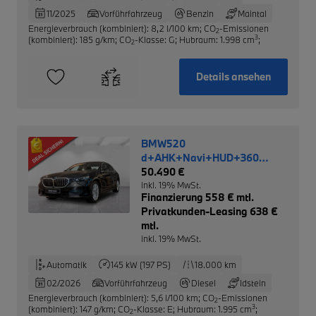
11/2025
Vorführfahrzeug
Benzin
Maintal
Energieverbrauch (kombiniert): 8,2 l/100 km
;
CO
-Emissionen
2
3
(kombiniert): 185 g/km
;
CO
-Klasse: G
;
Hubraum: 1.998 cm
;
2
Details ansehen
BMW520
d+AHK+Navi+HUD+360
Kamera+Leder NP 73.510,-
50.490 €
inkl. 19% MwSt.
Finanzierung 558 € mtl.
Privatkunden-Leasing 638 €
mtl.
inkl. 19% MwSt.
Automatik
145 kW (197 PS)
18.000 km
02/2026
Vorführfahrzeug
Diesel
Idstein
Energieverbrauch (kombiniert): 5,6 l/100 km
;
CO
-Emissionen
2
3
(kombiniert): 147 g/km
;
CO
-Klasse: E
;
Hubraum: 1.995 cm
;
2