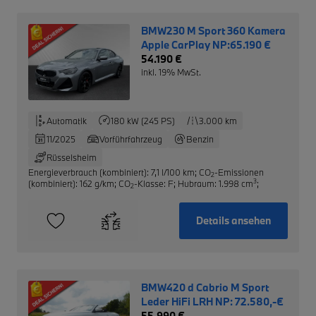
BMW230 M Sport 360 Kamera
Apple CarPlay NP:65.190 €
54.190 €
inkl. 19% MwSt.
Automatik
180 kW (245 PS)
3.000 km
11/2025
Vorführfahrzeug
Benzin
Rüsselsheim
Energieverbrauch (kombiniert): 7,1 l/100 km
;
CO
-Emissionen
2
3
(kombiniert): 162 g/km
;
CO
-Klasse: F
;
Hubraum: 1.998 cm
;
2
Details ansehen
BMW420 d Cabrio M Sport
Leder HiFi LRH NP: 72.580,-€
55.990 €