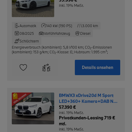
inkl. 19% MwSt.
Automatik
140 kW (190 PS)
3.000 km
08/2025
Vorführfahrzeug
Diesel
Schlüchtern
Energieverbrauch (kombiniert): 5,8 l/100 km
;
CO
-Emissionen
2
3
(kombiniert): 153 g/km
;
CO
-Klasse: E
;
Hubraum: 1.995 cm
;
2
Details ansehen
BMWX3 xDrive20d M Sport
LED+360+ Kamera+DAB NP:
70.420,- €
57.390 €
inkl. 19% MwSt.
Privatkunden-Leasing 719 €
mtl.
inkl. 19% MwSt.