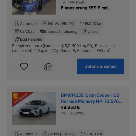
inkl. 19% MwSt.
Finanzierung 559 € mtl.
Automatik
140 kW (190 PS)
19.000 km
03/2025
Gebrauchtfahrzeug
Diesel
Bad Hersfeld
Energieverbrauch (kombiniert): 5,7 l/100 km
;
CO
-Emissionen
2
3
(kombiniert): 150 g/km
;
CO
-Klasse: E
;
Hubraum: 1.995 cm
;
2
Details ansehen
BMWM235i Gran Coupe HUD
Harman Memory NP: 72.570,-
EUR
49.850 €
inkl. 19% MwSt.
Automatik
221 kW (300 PS)
3.000 km