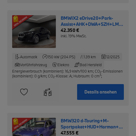
BMWiX2 eDrive20+Park-
Assist+AHK+DWA+SZH+LM
NP: 52.690,- €
42.350 €
inkl. 19% MwSt.
Automatik
150 kW (204 PS)
39 km
12/2025
Vorführfahrzeug
Elektro
Bad Hersfeld
Energieverbrauch (kombiniert): 16,9 kWh/100 km
;
CO
-Emissionen
2
3
(kombiniert): 0 g/km
;
CO
-Klasse: A
;
Hubraum: 0 cm
;
2
Details ansehen
BMW320 d-Touring+M-
Sportpaket+HUD+Harman+LRH
NP: 71.210,-€
47.555 €