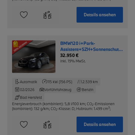
Details ansehen
BMW120 i+Park-
Assistent+SZH+Sonnenschutzvergla
NP: 39.950,- €
32.950 €
inkl. 19% MwSt.
Automatik
115 kW (156 PS)
2.539 km
02/2026
Vorführfahrzeug
Benzin
Bad Hersfeld
Energieverbrauch (kombiniert): 5,8 l/100 km
;
CO
-Emissionen
2
3
(kombiniert): 132 g/km
;
CO
-Klasse: D
;
Hubraum: 1.499 cm
;
2
Details ansehen