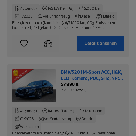
Automatik
145 kW (197 PS)
6.000 km
11/2025
Vorführfahrzeug
Diesel
Hünfeld
Energieverbrauch (kombiniert): 6,5 l/100 km
;
CO
-Emissionen
2
3
(kombiniert): 171 g/km
;
CO
-Klasse: F
;
Hubraum: 1.995 cm
;
2
Details ansehen
BMW520 i M-Sport ACC, H&K,
LED, Kamera, PDC, SHZ, NP:
69.580€
57.990 €
inkl. 19% MwSt.
Automatik
140 kW (190 PS)
12.000 km
01/2026
Vorführfahrzeug
Benzin
Wiesbaden
Energieverbrauch (kombiniert): 6,4 l/100 km
;
CO
-Emissionen
2