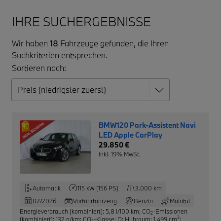
IHRE SUCHERGEBNISSE
Wir haben
18
Fahrzeuge gefunden, die Ihren
Suchkriterien entsprechen.
Sortieren nach:
BMW120 Park-Assistent Navi
LED Apple CarPlay
29.850 €
inkl. 19% MwSt.
Automatik
115 kW (156 PS)
3.000 km
02/2026
Vorführfahrzeug
Benzin
Maintal
Energieverbrauch (kombiniert): 5,8 l/100 km
;
CO
-Emissionen
2
3
(kombiniert): 132 g/km
;
CO
-Klasse: D
;
Hubraum: 1.499 cm
;
2