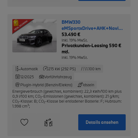
BMW330
eMSportxDrive+AHK+Navi+Leder
NP 79.790,-
53.490 €
inkl. 19% MwSt.
Privatkunden-Leasing 590 €
mtl.
inkl. 19% MwSt.
Automatik
215 kW (292 PS)
1.100 km
12/2025
Vorführfahrzeug
Plugin-Hybrid (Benzin/Elektro)
Idstein
Energieverbrauch (gewichtet, kombiniert): 22,3 kWh/100 km plus
0,9 l/100 km
;
CO
-Emissionen (gewichtet, kombiniert): 21 g/km
;
2
CO
-Klasse: B
;
CO
-Klasse bei entladener Batterie: F
;
Hubraum:
2
2
3
1.998 cm
;
Details ansehen