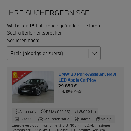
IHRE SUCHERGEBNISSE
Wir haben
18
Fahrzeuge gefunden, die Ihren
Suchkriterien entsprechen.
Sortieren nach:
BMW120 Park-Assistent Navi
LED Apple CarPlay
29.850 €
inkl. 19% MwSt.
Automatik
115 kW (156 PS)
3.000 km
02/2026
Vorführfahrzeug
Benzin
Maintal
Energieverbrauch (kombiniert): 5,8 l/100 km
;
CO
-Emissionen
2
3
(kombiniert): 132 g/km
;
CO
-Klasse: D
;
Hubraum: 1.499 cm
;
2