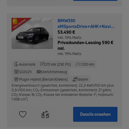
BMW330
eMSportxDrive+AHK+Navi+Leder
NP 79.790,-
53.490 €
inkl. 19% MwSt.
Privatkunden-Leasing 590 €
mtl.
inkl. 19% MwSt.
Automatik
215 kW (292 PS)
1.100 km
12/2025
Vorführfahrzeug
Plugin-Hybrid (Benzin/Elektro)
Idstein
Energieverbrauch (gewichtet, kombiniert): 22,3 kWh/100 km plus
0,9 l/100 km
;
CO
-Emissionen (gewichtet, kombiniert): 21 g/km
;
2
CO
-Klasse: B
;
CO
-Klasse bei entladener Batterie: F
;
Hubraum:
2
2
3
1.998 cm
;
Details ansehen