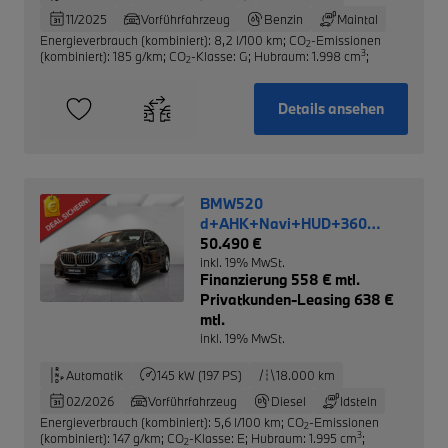
11/2025
Vorführfahrzeug
Benzin
Maintal
Energieverbrauch (kombiniert): 8,2 l/100 km
;
CO
-Emissionen
2
3
(kombiniert): 185 g/km
;
CO
-Klasse: G
;
Hubraum: 1.998 cm
;
2
Details ansehen
BMW520
d+AHK+Navi+HUD+360
Kamera+Leder NP 73.510,-
50.490 €
inkl. 19% MwSt.
Finanzierung 558 € mtl.
Privatkunden-Leasing 638 €
mtl.
inkl. 19% MwSt.
Automatik
145 kW (197 PS)
18.000 km
02/2026
Vorführfahrzeug
Diesel
Idstein
Energieverbrauch (kombiniert): 5,6 l/100 km
;
CO
-Emissionen
2
3
(kombiniert): 147 g/km
;
CO
-Klasse: E
;
Hubraum: 1.995 cm
;
2