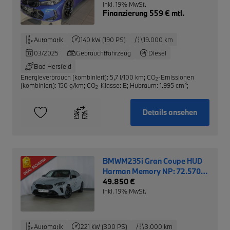
inkl. 19% MwSt.
Finanzierung 559 € mtl.
Automatik
140 kW (190 PS)
19.000 km
03/2025
Gebrauchtfahrzeug
Diesel
Bad Hersfeld
Energieverbrauch (kombiniert): 5,7 l/100 km
;
CO
-Emissionen
2
3
(kombiniert): 150 g/km
;
CO
-Klasse: E
;
Hubraum: 1.995 cm
;
2
Details ansehen
BMWM235i Gran Coupe HUD
Harman Memory NP: 72.570,-
EUR
49.850 €
inkl. 19% MwSt.
Automatik
221 kW (300 PS)
3.000 km