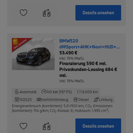
Details ansehen
BMW520
dMSport+AHK+Navi+HUD+LED+R
NP 77.140,-
53.490 €
inkl. 19% MwSt.
Finanzierung 590 € mtl.
Privatkunden-Leasing 684 €
mtl.
inkl. 19% MwSt.
Automatik
145 kW (197 PS)
9.000 km
11/2025
Vorführfahrzeug
Diesel
Limburg
Energieverbrauch (kombiniert): 5,9 l/100 km
;
CO
-Emissionen
2
3
(kombiniert): 154 g/km
;
CO
-Klasse: E
;
Hubraum: 1.995 cm
;
2
Details ansehen