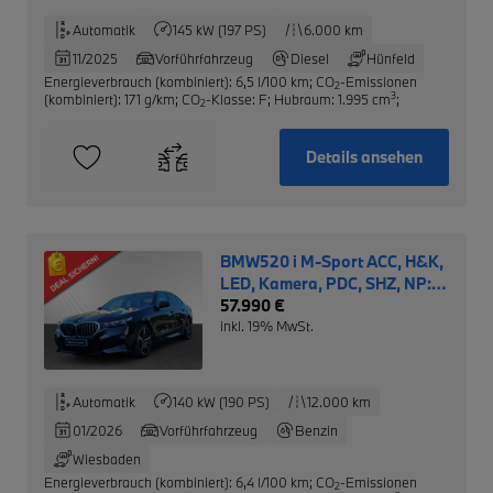
Automatik
145 kW (197 PS)
6.000 km
11/2025
Vorführfahrzeug
Diesel
Hünfeld
Energieverbrauch (kombiniert): 6,5 l/100 km
;
CO
-Emissionen
2
3
(kombiniert): 171 g/km
;
CO
-Klasse: F
;
Hubraum: 1.995 cm
;
2
Details ansehen
BMW520 i M-Sport ACC, H&K,
LED, Kamera, PDC, SHZ, NP:
69.580€
57.990 €
inkl. 19% MwSt.
Automatik
140 kW (190 PS)
12.000 km
01/2026
Vorführfahrzeug
Benzin
Wiesbaden
Energieverbrauch (kombiniert): 6,4 l/100 km
;
CO
-Emissionen
2