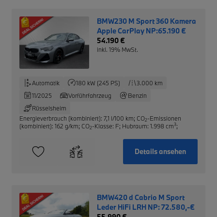
BMW230 M Sport 360 Kamera
Apple CarPlay NP:65.190 €
54.190 €
inkl. 19% MwSt.
Automatik
180 kW (245 PS)
3.000 km
11/2025
Vorführfahrzeug
Benzin
Rüsselsheim
Energieverbrauch (kombiniert): 7,1 l/100 km
;
CO
-Emissionen
2
3
(kombiniert): 162 g/km
;
CO
-Klasse: F
;
Hubraum: 1.998 cm
;
2
Details ansehen
BMW420 d Cabrio M Sport
Leder HiFi LRH NP: 72.580,-€
55.990 €