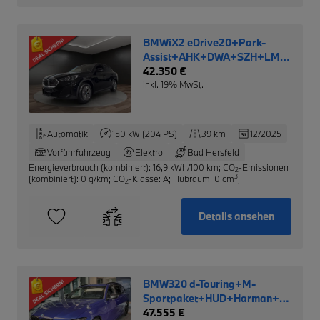
BMWiX2 eDrive20+Park-
Assist+AHK+DWA+SZH+LM
NP: 52.690,- €
42.350 €
inkl. 19% MwSt.
Automatik
150 kW (204 PS)
39 km
12/2025
Vorführfahrzeug
Elektro
Bad Hersfeld
Energieverbrauch (kombiniert): 16,9 kWh/100 km
;
CO
-Emissionen
2
3
(kombiniert): 0 g/km
;
CO
-Klasse: A
;
Hubraum: 0 cm
;
2
Details ansehen
BMW320 d-Touring+M-
Sportpaket+HUD+Harman+LRH
NP: 71.210,-€
47.555 €