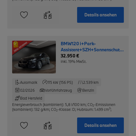
Details ansehen
BMW120 i+Park-
Assistent+SZH+Sonnenschutzvergla
NP: 39.950,- €
32.950 €
inkl. 19% MwSt.
Automatik
115 kW (156 PS)
2.539 km
02/2026
Vorführfahrzeug
Benzin
Bad Hersfeld
Energieverbrauch (kombiniert): 5,8 l/100 km
;
CO
-Emissionen
2
3
(kombiniert): 132 g/km
;
CO
-Klasse: D
;
Hubraum: 1.499 cm
;
2
Details ansehen