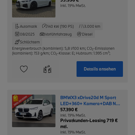
inkl. 19% MwSt.
Automatik
140 kW (190 PS)
3.000 km
08/2025
Vorführfahrzeug
Diesel
Schlüchtern
Energieverbrauch (kombiniert): 5,8 l/100 km
;
CO
-Emissionen
2
3
(kombiniert): 153 g/km
;
CO
-Klasse: E
;
Hubraum: 1.995 cm
;
2
Details ansehen
BMWX3 xDrive20d M Sport
LED+360+ Kamera+DAB NP:
70.420,- €
57.390 €
inkl. 19% MwSt.
Privatkunden-Leasing 719 €
mtl.
inkl. 19% MwSt.