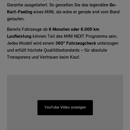
Garantie ausgeliefert. So genießen Sie das legendäre
Go-
Kart-Feeling
eines MINI, als wäre er gerade erst vom Band
gelaufen.
Bereits Fahrzeuge ab
6 Monaten oder 6.000 km
Laufleistung
können Teil des MINI NEXT Programms sein.
Jedes Modell wird einem
360° Fahrzeugcheck
unterzogen
und erfüllt höchste Qualitätsstandards – für absolute
Transparenz und Vertrauen beim Kauf.
Ihre Vorteile mit MINI NEXT
YouTube Video anzeigen
24 Monate Garantie
auf mechanische und elektronische
Bauteile
Umfassender 360° Fahrzeugcheck
durch zertifizierte