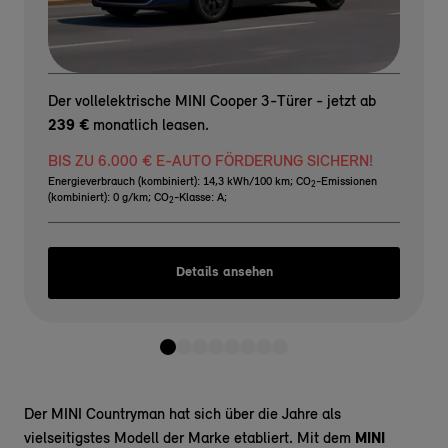
Der vollelektrische MINI Cooper 3-Türer - jetzt ab
239 €
monatlich leasen.
BIS ZU 6.000 € E-AUTO FÖRDERUNG SICHERN!
Energieverbrauch (kombiniert): 14,3 kWh/100 km
;
CO
-Emissionen
2
(kombiniert): 0 g/km
;
CO
-Klasse: A
;
2
Details ansehen
Der MINI Countryman hat sich über die Jahre als
vielseitigstes Modell der Marke etabliert. Mit dem
MINI