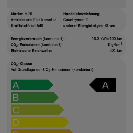
Marke:
MINI
Handelsbezeichnung:
Antriebsart:
Elektromotor
Countryman E
Kraftstoff:
entfällt
anderer Energieträger:
Strom
Energieverbrauch
(kombiniert):
16,3 kWh/100 km
1
CO
-Emissionen
(kombiniert):
0 g/km
2
Elektrische Reichweite
:
501 km
CO
-Klasse
2
Auf Grundlage der CO
-Emissionen (kombiniert)
2
A
A
B
C
D