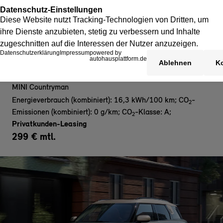
MINI Countryman E- Privat
MINI Countryman
Energieverbrauch (kombiniert): 16,3 kWh/100 km
;
CO
-
2
Emissionen (kombiniert): 0 g/km
;
CO
-Klasse: A
;
2
Privatkunden-Leasing
299 € mtl.