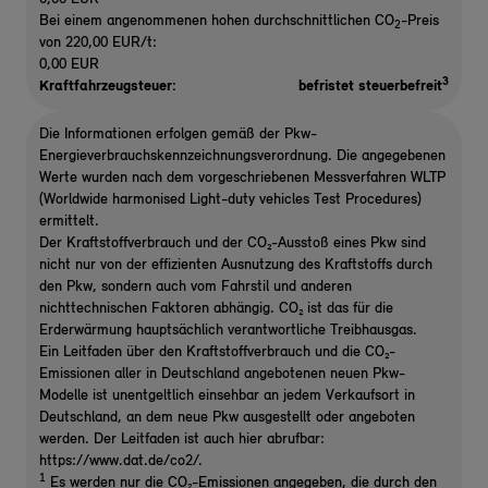
Bei einem angenommenen hohen durchschnittlichen CO
-Preis
2
von 220,00 EUR/t:
0,00 EUR
3
Kraftfahrzeugsteuer:
befristet steuerbefreit
Die Informationen erfolgen gemäß der Pkw-
Energieverbrauchskennzeichnungsverordnung. Die angegebenen
Werte wurden nach dem vorgeschriebenen Messverfahren WLTP
(Worldwide harmonised Light-duty vehicles Test Procedures)
ermittelt.
Der Kraftstoffverbrauch und der CO₂-Ausstoß eines Pkw sind
nicht nur von der effizienten Ausnutzung des Kraftstoffs durch
den Pkw, sondern auch vom Fahrstil und anderen
nichttechnischen Faktoren abhängig. CO₂ ist das für die
Erderwärmung hauptsächlich verantwortliche Treibhausgas.
Ein Leitfaden über den Kraftstoffverbrauch und die CO₂-
Emissionen aller in Deutschland angebotenen neuen Pkw-
Modelle ist unentgeltlich einsehbar an jedem Verkaufsort in
Deutschland, an dem neue Pkw ausgestellt oder angeboten
werden. Der Leitfaden ist auch hier abrufbar:
https://www.dat.de/co2/.
1
Es werden nur die CO₂-Emissionen angegeben, die durch den