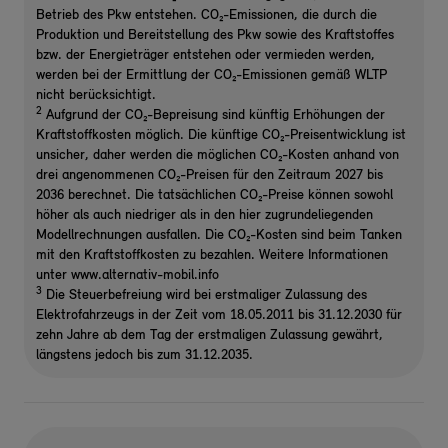
Betrieb des Pkw entstehen. CO₂-Emissionen, die durch die
Produktion und Bereitstellung des Pkw sowie des Kraftstoffes
bzw. der Energieträger entstehen oder vermieden werden,
werden bei der Ermittlung der CO₂-Emissionen gemäß WLTP
nicht berücksichtigt.
2
Aufgrund der CO₂-Bepreisung sind künftig Erhöhungen der
Kraftstoffkosten möglich. Die künftige CO₂-Preisentwicklung ist
unsicher, daher werden die möglichen CO₂-Kosten anhand von
drei angenommenen CO₂-Preisen für den Zeitraum 2027 bis
2036 berechnet. Die tatsächlichen CO₂-Preise können sowohl
höher als auch niedriger als in den hier zugrundeliegenden
Modellrechnungen ausfallen. Die CO₂-Kosten sind beim Tanken
mit den Kraftstoffkosten zu bezahlen. Weitere Informationen
unter www.alternativ-mobil.info
3
Die Steuerbefreiung wird bei erstmaliger Zulassung des
Elektrofahrzeugs in der Zeit vom 18.05.2011 bis 31.12.2030 für
zehn Jahre ab dem Tag der erstmaligen Zulassung gewährt,
längstens jedoch bis zum 31.12.2035.