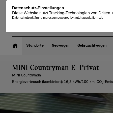
Standorte
Neuwagen
Gebrauchtwagen
MINI Countryman E- Privat
MINI Countryman
Energieverbrauch (kombiniert): 16,3 kWh/100 km
;
CO
-Emis
2