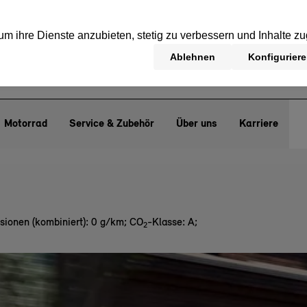
Motorrad
Service & Zubehör
Über uns
Karriere
sionen (kombiniert): 0 g/km
;
CO
-Klasse: A
;
2