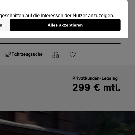
Fahrzeugsuche
Privatkunden-Leasing
299 € mtl.