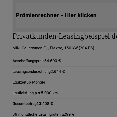
Prämienrechner - Hier klicken
Privatkunden-Leasingbeispiel
MINI Countryman E,
, Elektro, 150 kW (204 PS)
Anschaffungspreis
34.600 €
Leasingsonderzahlung
2.644 €
Laufzeit
36 Monate
Laufleistung p.a.
5.000 km
Gesamtbetrag
13.408 €
36 monatliche Leasingraten à
299 €