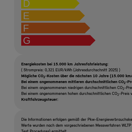
D
E
F
G
Energiekosten bei 15.000 km Jahresfahrleistung:
( Strompreis: 0,321 EUR/kWh (Jahresdurchschnitt 2025) )
Mögliche CO
-Kosten über die nächsten 10 Jahre (15.000 km/
2
Bei einem angenommenen mittleren durchschnittlichen CO
-Pr
2
Bei einem angenommenen niedrigen durchschnittlichen CO
-Pre
2
Bei einem angenommenen hohen durchschnittlichen CO
-Preis 
2
Kraftfahrzeugsteuer:
Die Informationen erfolgen gemäß der Pkw-Energieverbrauchsk
Werte wurden nach dem vorgeschriebenen Messverfahren WLTP (
Test Procedures) ermittelt.