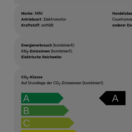
Marke:
MINI
Handelsbez
Antriebsart:
Elektromotor
Countryma
Kraftstoff:
entfällt
anderer En
Energieverbrauch
(kombiniert):
CO
-Emissionen
(kombiniert):
2
Elektrische Reichweite
:
CO
-Klasse
2
Auf Grundlage der CO
-Emissionen (kombiniert)
2
A
A
B
C