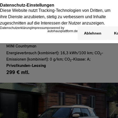
MINI Countryman E- Privat
MINI Countryman
Energieverbrauch (kombiniert): 16,3 kWh/100 km
;
CO
-
2
Emissionen (kombiniert): 0 g/km
;
CO
-Klasse: A
;
2
Privatkunden-Leasing
299 € mtl.