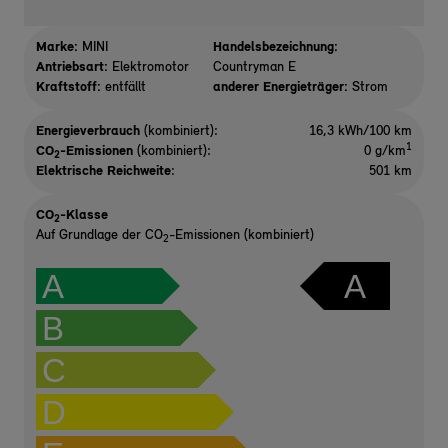
Marke:
MINI
Handelsbezeichnung:
Antriebsart:
Elektromotor
Countryman E
Kraftstoff:
entfällt
anderer Energieträger:
Strom
Energieverbrauch
(kombiniert):
16,3 kWh/100 km
1
CO
-Emissionen
(kombiniert):
0 g/km
2
Elektrische Reichweite
:
501 km
CO
-Klasse
2
Auf Grundlage der CO
-Emissionen (kombiniert)
2
A
A
B
C
D