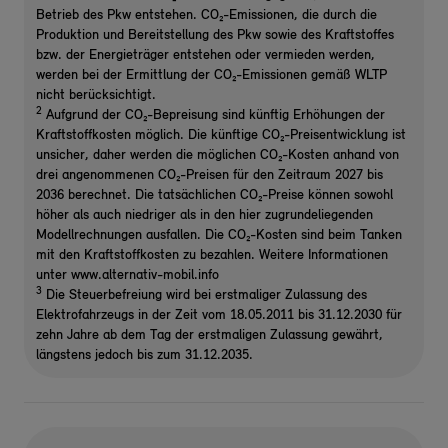
Betrieb des Pkw entstehen. CO₂-Emissionen, die durch die
Produktion und Bereitstellung des Pkw sowie des Kraftstoffes
bzw. der Energieträger entstehen oder vermieden werden,
werden bei der Ermittlung der CO₂-Emissionen gemäß WLTP
nicht berücksichtigt.
2
Aufgrund der CO₂-Bepreisung sind künftig Erhöhungen der
Kraftstoffkosten möglich. Die künftige CO₂-Preisentwicklung ist
unsicher, daher werden die möglichen CO₂-Kosten anhand von
drei angenommenen CO₂-Preisen für den Zeitraum 2027 bis
2036 berechnet. Die tatsächlichen CO₂-Preise können sowohl
höher als auch niedriger als in den hier zugrundeliegenden
Modellrechnungen ausfallen. Die CO₂-Kosten sind beim Tanken
mit den Kraftstoffkosten zu bezahlen. Weitere Informationen
unter www.alternativ-mobil.info
3
Die Steuerbefreiung wird bei erstmaliger Zulassung des
Elektrofahrzeugs in der Zeit vom 18.05.2011 bis 31.12.2030 für
zehn Jahre ab dem Tag der erstmaligen Zulassung gewährt,
längstens jedoch bis zum 31.12.2035.