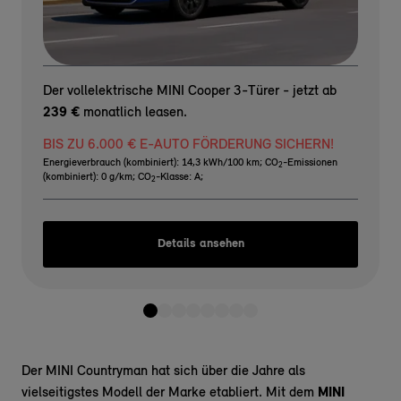
Der vollelektrische MINI Cooper 3-Türer - jetzt ab
239 €
monatlich leasen.
BIS ZU 6.000 € E-AUTO FÖRDERUNG SICHERN!
Energieverbrauch (kombiniert): 14,3 kWh/100 km
;
CO
-Emissionen
2
(kombiniert): 0 g/km
;
CO
-Klasse: A
;
2
Details ansehen
Der MINI Countryman hat sich über die Jahre als
vielseitigstes Modell der Marke etabliert. Mit dem
MINI