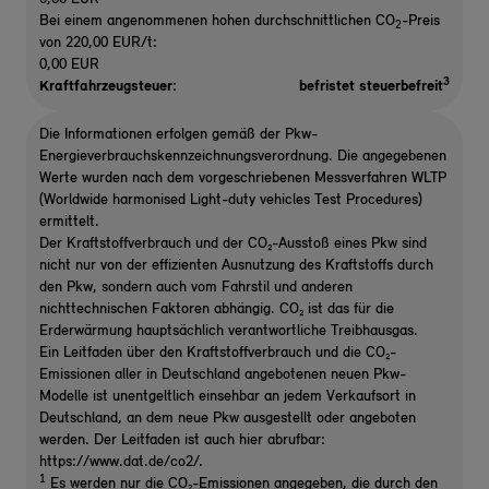
Bei einem angenommenen hohen durchschnittlichen CO
-Preis
2
von 220,00 EUR/t:
0,00 EUR
3
Kraftfahrzeugsteuer:
befristet steuerbefreit
Die Informationen erfolgen gemäß der Pkw-
Energieverbrauchskennzeichnungsverordnung. Die angegebenen
Werte wurden nach dem vorgeschriebenen Messverfahren WLTP
(Worldwide harmonised Light-duty vehicles Test Procedures)
ermittelt.
Der Kraftstoffverbrauch und der CO₂-Ausstoß eines Pkw sind
nicht nur von der effizienten Ausnutzung des Kraftstoffs durch
den Pkw, sondern auch vom Fahrstil und anderen
nichttechnischen Faktoren abhängig. CO₂ ist das für die
Erderwärmung hauptsächlich verantwortliche Treibhausgas.
Ein Leitfaden über den Kraftstoffverbrauch und die CO₂-
Emissionen aller in Deutschland angebotenen neuen Pkw-
Modelle ist unentgeltlich einsehbar an jedem Verkaufsort in
Deutschland, an dem neue Pkw ausgestellt oder angeboten
werden. Der Leitfaden ist auch hier abrufbar:
https://www.dat.de/co2/.
1
Es werden nur die CO₂-Emissionen angegeben, die durch den