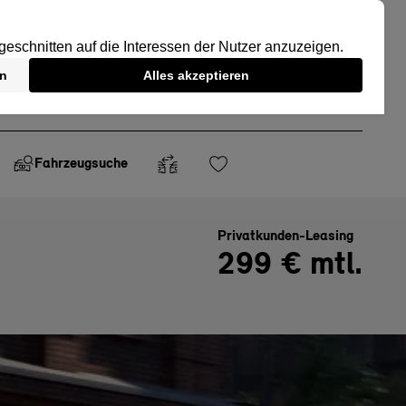
Fahrzeugsuche
Privatkunden-Leasing
299 € mtl.