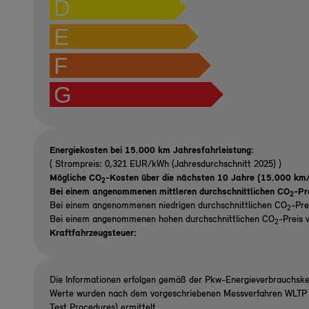
D
E
F
G
Energiekosten bei 15.000 km Jahresfahrleistung:
( Strompreis: 0,321 EUR/kWh (Jahresdurchschnitt 2025) )
Mögliche CO
-Kosten über die nächsten 10 Jahre (15.000 km/
2
Bei einem angenommenen mittleren durchschnittlichen CO
-Pr
2
Bei einem angenommenen niedrigen durchschnittlichen CO
-Pre
2
Bei einem angenommenen hohen durchschnittlichen CO
-Preis 
2
Kraftfahrzeugsteuer:
Die Informationen erfolgen gemäß der Pkw-Energieverbrauchsk
Werte wurden nach dem vorgeschriebenen Messverfahren WLTP (
Test Procedures) ermittelt.