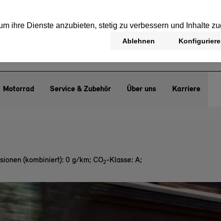
Motorrad
Service & Zubehör
Über uns
Karriere
sionen (kombiniert): 0 g/km
;
CO
-Klasse: A
;
2