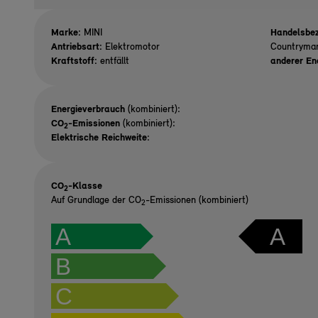
Marke:
MINI
Handelsbez
Antriebsart:
Elektromotor
Countryma
Kraftstoff:
entfällt
anderer En
Energieverbrauch
(kombiniert):
CO
-Emissionen
(kombiniert):
2
Elektrische Reichweite
:
CO
-Klasse
2
Auf Grundlage der CO
-Emissionen (kombiniert)
2
A
A
B
C