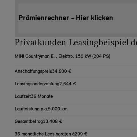
Prämienrechner - Hier klicken
Privatkunden-Leasingbeispiel
MINI Countryman E,
, Elektro, 150 kW (204 PS)
Anschaffungspreis
34.600 €
Leasingsonderzahlung
2.644 €
Laufzeit
36 Monate
Laufleistung p.a.
5.000 km
Gesamtbetrag
13.408 €
36 monatliche Leasingraten à
299 €