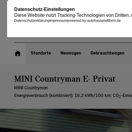
Standorte
Neuwagen
Gebrauchtwagen
MINI Countryman E- Privat
MINI Countryman
Energieverbrauch (kombiniert): 16,3 kWh/100 km
;
CO
-Emis
2