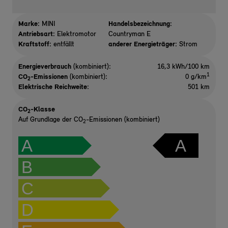
Marke:
MINI
Handelsbezeichnung:
Antriebsart:
Elektromotor
Countryman E
Kraftstoff:
entfällt
anderer Energieträger:
Strom
Energieverbrauch
(kombiniert):
16,3 kWh/100 km
1
CO
-Emissionen
(kombiniert):
0 g/km
2
Elektrische Reichweite
:
501 km
CO
-Klasse
2
Auf Grundlage der CO
-Emissionen (kombiniert)
2
A
A
B
C
D