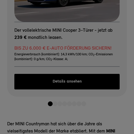
Der vollelektrische MINI Cooper 3-Türer - jetzt ab
239 €
monatlich leasen.
BIS ZU 6.000 € E-AUTO FÖRDERUNG SICHERN!
Energieverbrauch (kombiniert): 14,3 kWh/100 km
;
CO
-Emissionen
2
(kombiniert): 0 g/km
;
CO
-Klasse: A
;
2
Details ansehen
Der MINI Countryman hat sich über die Jahre als
vielseitigstes Modell der Marke etabliert. Mit dem
MINI