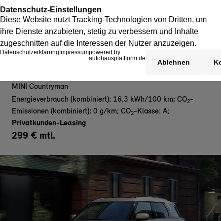
MINI Countryman E- Privat
MINI Countryman
Energieverbrauch (kombiniert): 16,3 kWh/100 km
;
CO
-
2
Emissionen (kombiniert): 0 g/km
;
CO
-Klasse: A
;
2
Privatkunden-Leasing
299 € mtl.