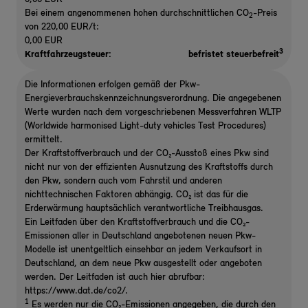
Bei einem angenommenen hohen durchschnittlichen CO
-Preis
2
von 220,00 EUR/t:
0,00 EUR
3
Kraftfahrzeugsteuer:
befristet steuerbefreit
Die Informationen erfolgen gemäß der Pkw-
Energieverbrauchskennzeichnungsverordnung. Die angegebenen
Werte wurden nach dem vorgeschriebenen Messverfahren WLTP
(Worldwide harmonised Light-duty vehicles Test Procedures)
ermittelt.
Der Kraftstoffverbrauch und der CO₂-Ausstoß eines Pkw sind
nicht nur von der effizienten Ausnutzung des Kraftstoffs durch
den Pkw, sondern auch vom Fahrstil und anderen
nichttechnischen Faktoren abhängig. CO₂ ist das für die
Erderwärmung hauptsächlich verantwortliche Treibhausgas.
Ein Leitfaden über den Kraftstoffverbrauch und die CO₂-
Emissionen aller in Deutschland angebotenen neuen Pkw-
Modelle ist unentgeltlich einsehbar an jedem Verkaufsort in
Deutschland, an dem neue Pkw ausgestellt oder angeboten
werden. Der Leitfaden ist auch hier abrufbar:
https://www.dat.de/co2/.
1
Es werden nur die CO₂-Emissionen angegeben, die durch den