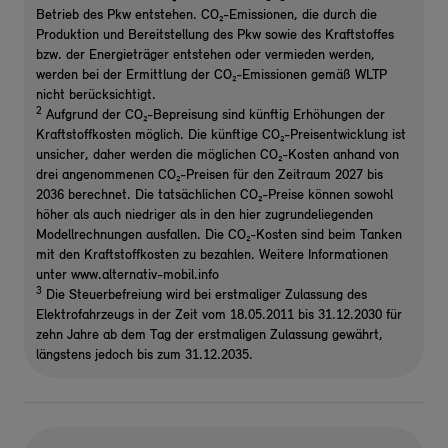
Betrieb des Pkw entstehen. CO₂-Emissionen, die durch die
Produktion und Bereitstellung des Pkw sowie des Kraftstoffes
bzw. der Energieträger entstehen oder vermieden werden,
werden bei der Ermittlung der CO₂-Emissionen gemäß WLTP
nicht berücksichtigt.
2
Aufgrund der CO₂-Bepreisung sind künftig Erhöhungen der
Kraftstoffkosten möglich. Die künftige CO₂-Preisentwicklung ist
unsicher, daher werden die möglichen CO₂-Kosten anhand von
drei angenommenen CO₂-Preisen für den Zeitraum 2027 bis
2036 berechnet. Die tatsächlichen CO₂-Preise können sowohl
höher als auch niedriger als in den hier zugrundeliegenden
Modellrechnungen ausfallen. Die CO₂-Kosten sind beim Tanken
mit den Kraftstoffkosten zu bezahlen. Weitere Informationen
unter www.alternativ-mobil.info
3
Die Steuerbefreiung wird bei erstmaliger Zulassung des
Elektrofahrzeugs in der Zeit vom 18.05.2011 bis 31.12.2030 für
zehn Jahre ab dem Tag der erstmaligen Zulassung gewährt,
längstens jedoch bis zum 31.12.2035.