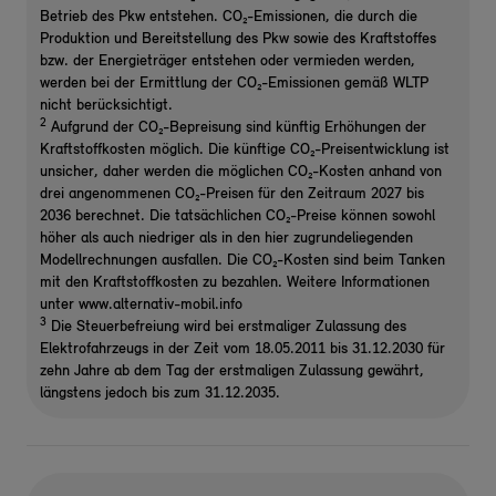
Betrieb des Pkw entstehen. CO₂-Emissionen, die durch die
Produktion und Bereitstellung des Pkw sowie des Kraftstoffes
bzw. der Energieträger entstehen oder vermieden werden,
werden bei der Ermittlung der CO₂-Emissionen gemäß WLTP
nicht berücksichtigt.
2
Aufgrund der CO₂-Bepreisung sind künftig Erhöhungen der
Kraftstoffkosten möglich. Die künftige CO₂-Preisentwicklung ist
unsicher, daher werden die möglichen CO₂-Kosten anhand von
drei angenommenen CO₂-Preisen für den Zeitraum 2027 bis
2036 berechnet. Die tatsächlichen CO₂-Preise können sowohl
höher als auch niedriger als in den hier zugrundeliegenden
Modellrechnungen ausfallen. Die CO₂-Kosten sind beim Tanken
mit den Kraftstoffkosten zu bezahlen. Weitere Informationen
unter www.alternativ-mobil.info
3
Die Steuerbefreiung wird bei erstmaliger Zulassung des
Elektrofahrzeugs in der Zeit vom 18.05.2011 bis 31.12.2030 für
zehn Jahre ab dem Tag der erstmaligen Zulassung gewährt,
längstens jedoch bis zum 31.12.2035.