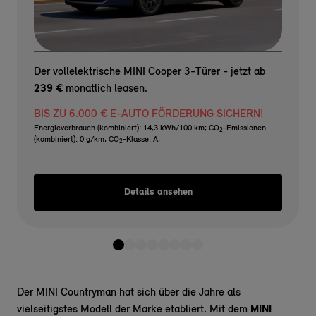
Der vollelektrische MINI Cooper 3-Türer - jetzt ab
239 €
monatlich leasen.
BIS ZU 6.000 € E-AUTO FÖRDERUNG SICHERN!
Energieverbrauch (kombiniert): 14,3 kWh/100 km
;
CO
-Emissionen
2
(kombiniert): 0 g/km
;
CO
-Klasse: A
;
2
Details ansehen
Der MINI Countryman hat sich über die Jahre als
vielseitigstes Modell der Marke etabliert. Mit dem
MINI