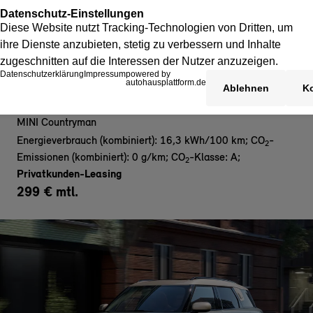
MINI Countryman E- Privat
MINI Countryman
Energieverbrauch (kombiniert): 16,3 kWh/100 km
;
CO
-
2
Emissionen (kombiniert): 0 g/km
;
CO
-Klasse: A
;
2
Privatkunden-Leasing
299 € mtl.