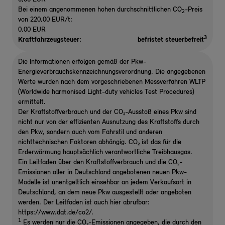
Bei einem angenommenen hohen durchschnittlichen CO
-Preis
2
von 220,00 EUR/t:
0,00 EUR
3
Kraftfahrzeugsteuer:
befristet steuerbefreit
Die Informationen erfolgen gemäß der Pkw-
Energieverbrauchskennzeichnungsverordnung. Die angegebenen
Werte wurden nach dem vorgeschriebenen Messverfahren WLTP
(Worldwide harmonised Light-duty vehicles Test Procedures)
ermittelt.
Der Kraftstoffverbrauch und der CO₂-Ausstoß eines Pkw sind
nicht nur von der effizienten Ausnutzung des Kraftstoffs durch
den Pkw, sondern auch vom Fahrstil und anderen
nichttechnischen Faktoren abhängig. CO₂ ist das für die
Erderwärmung hauptsächlich verantwortliche Treibhausgas.
Ein Leitfaden über den Kraftstoffverbrauch und die CO₂-
Emissionen aller in Deutschland angebotenen neuen Pkw-
Modelle ist unentgeltlich einsehbar an jedem Verkaufsort in
Deutschland, an dem neue Pkw ausgestellt oder angeboten
werden. Der Leitfaden ist auch hier abrufbar:
https://www.dat.de/co2/.
1
Es werden nur die CO₂-Emissionen angegeben, die durch den