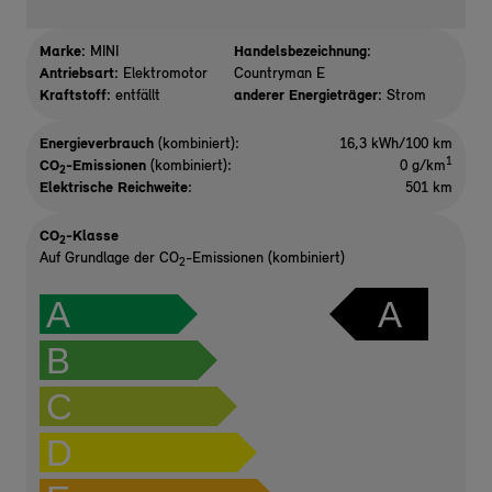
Marke:
MINI
Handelsbezeichnung:
Antriebsart:
Elektromotor
Countryman E
Kraftstoff:
entfällt
anderer Energieträger:
Strom
Energieverbrauch
(kombiniert):
16,3 kWh/100 km
1
CO
-Emissionen
(kombiniert):
0 g/km
2
Elektrische Reichweite
:
501 km
CO
-Klasse
2
Auf Grundlage der CO
-Emissionen (kombiniert)
2
A
A
B
C
D