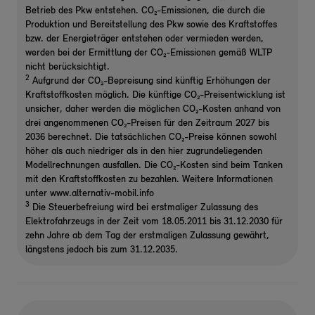
Betrieb des Pkw entstehen. CO₂-Emissionen, die durch die
Produktion und Bereitstellung des Pkw sowie des Kraftstoffes
bzw. der Energieträger entstehen oder vermieden werden,
werden bei der Ermittlung der CO₂-Emissionen gemäß WLTP
nicht berücksichtigt.
2
Aufgrund der CO₂-Bepreisung sind künftig Erhöhungen der
Kraftstoffkosten möglich. Die künftige CO₂-Preisentwicklung ist
unsicher, daher werden die möglichen CO₂-Kosten anhand von
drei angenommenen CO₂-Preisen für den Zeitraum 2027 bis
2036 berechnet. Die tatsächlichen CO₂-Preise können sowohl
höher als auch niedriger als in den hier zugrundeliegenden
Modellrechnungen ausfallen. Die CO₂-Kosten sind beim Tanken
mit den Kraftstoffkosten zu bezahlen. Weitere Informationen
unter www.alternativ-mobil.info
3
Die Steuerbefreiung wird bei erstmaliger Zulassung des
Elektrofahrzeugs in der Zeit vom 18.05.2011 bis 31.12.2030 für
zehn Jahre ab dem Tag der erstmaligen Zulassung gewährt,
längstens jedoch bis zum 31.12.2035.