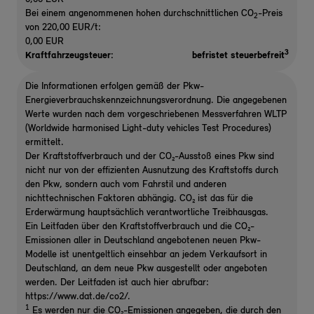
Bei einem angenommenen hohen durchschnittlichen CO
-Preis
2
von 220,00 EUR/t:
0,00 EUR
3
Kraftfahrzeugsteuer:
befristet steuerbefreit
Die Informationen erfolgen gemäß der Pkw-
Energieverbrauchskennzeichnungsverordnung. Die angegebenen
Werte wurden nach dem vorgeschriebenen Messverfahren WLTP
(Worldwide harmonised Light-duty vehicles Test Procedures)
ermittelt.
Der Kraftstoffverbrauch und der CO₂-Ausstoß eines Pkw sind
nicht nur von der effizienten Ausnutzung des Kraftstoffs durch
den Pkw, sondern auch vom Fahrstil und anderen
nichttechnischen Faktoren abhängig. CO₂ ist das für die
Erderwärmung hauptsächlich verantwortliche Treibhausgas.
Ein Leitfaden über den Kraftstoffverbrauch und die CO₂-
Emissionen aller in Deutschland angebotenen neuen Pkw-
Modelle ist unentgeltlich einsehbar an jedem Verkaufsort in
Deutschland, an dem neue Pkw ausgestellt oder angeboten
werden. Der Leitfaden ist auch hier abrufbar:
https://www.dat.de/co2/.
1
Es werden nur die CO₂-Emissionen angegeben, die durch den