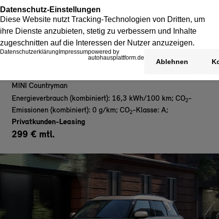
MINI Countryman E- Privat
MINI Countryman
Energieverbrauch (kombiniert): 16,3 kWh/100 km
;
CO
-
2
Emissionen (kombiniert): 0 g/km
;
CO
-Klasse: A
;
2
Privatkunden-Leasing
299 € mtl.