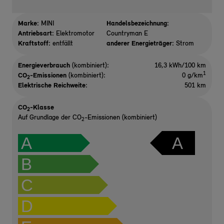
Marke:
MINI
Handelsbezeichnung:
Antriebsart:
Elektromotor
Countryman E
Kraftstoff:
entfällt
anderer Energieträger:
Strom
Energieverbrauch
(kombiniert):
16,3 kWh/100 km
1
CO
-Emissionen
(kombiniert):
0 g/km
2
Elektrische Reichweite
:
501 km
CO
-Klasse
2
Auf Grundlage der CO
-Emissionen (kombiniert)
2
A
A
B
C
D