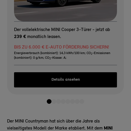
Der vollelektrische MINI Cooper 3-Türer - jetzt ab
239 €
monatlich leasen.
BIS ZU 6.000 € E-AUTO FÖRDERUNG SICHERN!
Energieverbrauch (kombiniert): 14,3 kWh/100 km
;
CO
-Emissionen
2
(kombiniert): 0 g/km
;
CO
-Klasse: A
;
2
Details ansehen
Der MINI Countryman hat sich über die Jahre als
vielseitigstes Modell der Marke etabliert. Mit dem
MINI