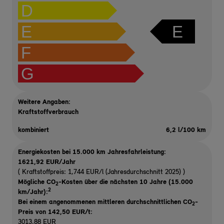
D
E
E
F
G
Weitere Angaben:
Kraftstoffverbrauch
kombiniert
6,2 l/100 km
Energiekosten bei 15.000 km Jahresfahrleistung:
1621,92 EUR/Jahr
( Kraftstoffpreis: 1,744 EUR/l (Jahresdurchschnitt 2025) )
Mögliche CO
-Kosten über die nächsten 10 Jahre (15.000
2
2
km/Jahr):
Bei einem angenommenen mittleren durchschnittlichen CO
-
2
Preis von 142,50 EUR/t
:
3013,88 EUR