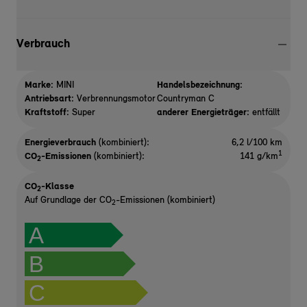
Verbrauch
Marke:
MINI
Handelsbezeichnung:
Antriebsart:
Verbrennungsmotor
Countryman C
Kraftstoff:
Super
anderer Energieträger:
entfällt
Energieverbrauch
(kombiniert):
6,2 l/100 km
1
CO
-Emissionen
(kombiniert):
141 g/km
2
CO
-Klasse
2
Auf Grundlage der CO
-Emissionen (kombiniert)
2
A
B
C