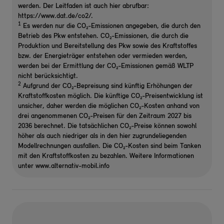
werden. Der Leitfaden ist auch hier abrufbar:
https://www.dat.de/co2/.
1
Es werden nur die CO₂-Emissionen angegeben, die durch den
Betrieb des Pkw entstehen. CO₂-Emissionen, die durch die
Produktion und Bereitstellung des Pkw sowie des Kraftstoffes
bzw. der Energieträger entstehen oder vermieden werden,
werden bei der Ermittlung der CO₂-Emissionen gemäß WLTP
nicht berücksichtigt.
2
Aufgrund der CO₂-Bepreisung sind künftig Erhöhungen der
Kraftstoffkosten möglich. Die künftige CO₂-Preisentwicklung ist
unsicher, daher werden die möglichen CO₂-Kosten anhand von
drei angenommenen CO₂-Preisen für den Zeitraum 2027 bis
2036 berechnet. Die tatsächlichen CO₂-Preise können sowohl
höher als auch niedriger als in den hier zugrundeliegenden
Modellrechnungen ausfallen. Die CO₂-Kosten sind beim Tanken
mit den Kraftstoffkosten zu bezahlen. Weitere Informationen
unter www.alternativ-mobil.info