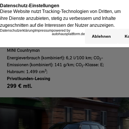
MINI Countryman C- Privat
MINI Countryman
Energieverbrauch (kombiniert): 6,2 l/100 km
;
CO
-
2
Emissionen (kombiniert): 141 g/km
;
CO
-Klasse: E
;
2
3
Hubraum: 1.499 cm
;
Privatkunden-Leasing
299 € mtl.