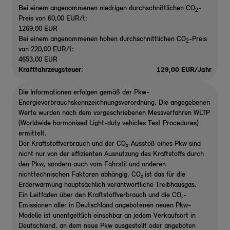
Bei einem angenommenen niedrigen durchschnittlichen CO
-
2
Preis von 60,00 EUR/t:
1269,00 EUR
Bei einem angenommenen hohen durchschnittlichen CO
-Preis
2
von 220,00 EUR/t:
4653,00 EUR
Kraftfahrzeugsteuer:
129,00 EUR/Jahr
Die Informationen erfolgen gemäß der Pkw-
Energieverbrauchskennzeichnungsverordnung. Die angegebenen
Werte wurden nach dem vorgeschriebenen Messverfahren WLTP
(Worldwide harmonised Light-duty vehicles Test Procedures)
ermittelt.
Der Kraftstoffverbrauch und der CO₂-Ausstoß eines Pkw sind
nicht nur von der effizienten Ausnutzung des Kraftstoffs durch
den Pkw, sondern auch vom Fahrstil und anderen
nichttechnischen Faktoren abhängig. CO₂ ist das für die
Erderwärmung hauptsächlich verantwortliche Treibhausgas.
Ein Leitfaden über den Kraftstoffverbrauch und die CO₂-
Emissionen aller in Deutschland angebotenen neuen Pkw-
Modelle ist unentgeltlich einsehbar an jedem Verkaufsort in
Deutschland, an dem neue Pkw ausgestellt oder angeboten