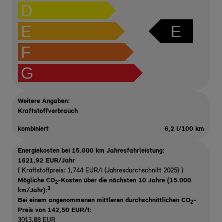
D
E
E
F
G
Weitere Angaben:
Kraftstoffverbrauch
kombiniert
6,2 l/100 km
Energiekosten bei 15.000 km Jahresfahrleistung:
1621,92 EUR/Jahr
( Kraftstoffpreis: 1,744 EUR/l (Jahresdurchschnitt 2025) )
Mögliche CO
-Kosten über die nächsten 10 Jahre (15.000
2
2
km/Jahr):
Bei einem angenommenen mittleren durchschnittlichen CO
-
2
Preis von 142,50 EUR/t
:
3013,88 EUR