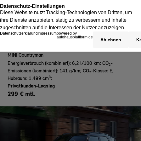
MINI Countryman C- Privat
MINI Countryman
Energieverbrauch (kombiniert): 6,2 l/100 km
;
CO
-
2
Emissionen (kombiniert): 141 g/km
;
CO
-Klasse: E
;
2
3
Hubraum: 1.499 cm
;
Privatkunden-Leasing
299 € mtl.