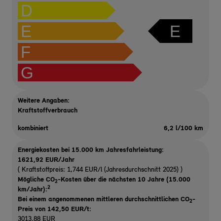
D
E
E
F
G
Weitere Angaben:
Kraftstoffverbrauch
kombiniert
6,2 l/100 km
Energiekosten bei 15.000 km Jahresfahrleistung:
1621,92 EUR/Jahr
( Kraftstoffpreis: 1,744 EUR/l (Jahresdurchschnitt 2025) )
Mögliche CO
-Kosten über die nächsten 10 Jahre (15.000
2
2
km/Jahr):
Bei einem angenommenen mittleren durchschnittlichen CO
-
2
Preis von 142,50 EUR/t
:
3013,88 EUR