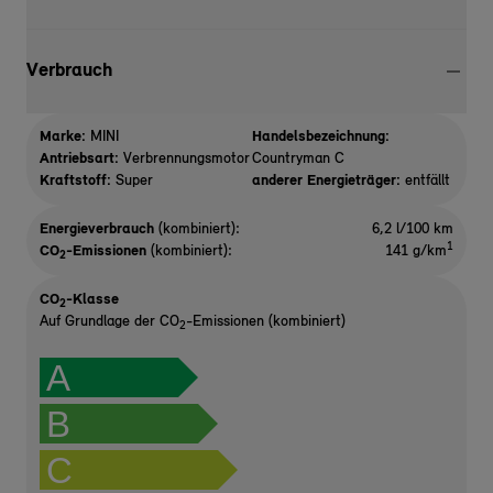
Verbrauch
Marke:
MINI
Handelsbezeichnung:
Antriebsart:
Verbrennungsmotor
Countryman C
Kraftstoff:
Super
anderer Energieträger:
entfällt
Energieverbrauch
(kombiniert):
6,2 l/100 km
1
CO
-Emissionen
(kombiniert):
141 g/km
2
CO
-Klasse
2
Auf Grundlage der CO
-Emissionen (kombiniert)
2
A
B
C