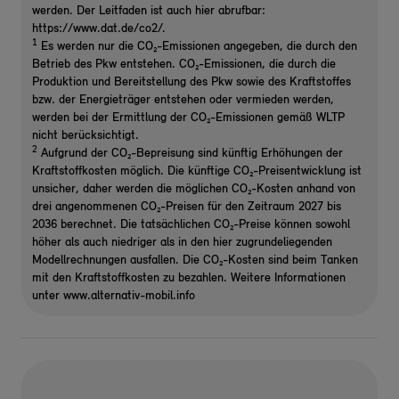
werden. Der Leitfaden ist auch hier abrufbar:
https://www.dat.de/co2/.
1
Es werden nur die CO₂-Emissionen angegeben, die durch den
Betrieb des Pkw entstehen. CO₂-Emissionen, die durch die
Produktion und Bereitstellung des Pkw sowie des Kraftstoffes
bzw. der Energieträger entstehen oder vermieden werden,
werden bei der Ermittlung der CO₂-Emissionen gemäß WLTP
nicht berücksichtigt.
2
Aufgrund der CO₂-Bepreisung sind künftig Erhöhungen der
Kraftstoffkosten möglich. Die künftige CO₂-Preisentwicklung ist
unsicher, daher werden die möglichen CO₂-Kosten anhand von
drei angenommenen CO₂-Preisen für den Zeitraum 2027 bis
2036 berechnet. Die tatsächlichen CO₂-Preise können sowohl
höher als auch niedriger als in den hier zugrundeliegenden
Modellrechnungen ausfallen. Die CO₂-Kosten sind beim Tanken
mit den Kraftstoffkosten zu bezahlen. Weitere Informationen
unter www.alternativ-mobil.info