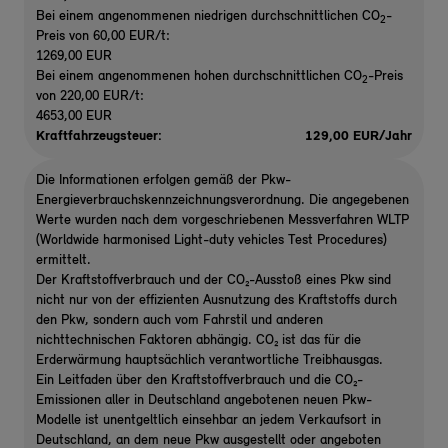
Bei einem angenommenen niedrigen durchschnittlichen CO
-
2
Preis von 60,00 EUR/t:
1269,00 EUR
Bei einem angenommenen hohen durchschnittlichen CO
-Preis
2
von 220,00 EUR/t:
4653,00 EUR
Kraftfahrzeugsteuer:
129,00 EUR/Jahr
Die Informationen erfolgen gemäß der Pkw-
Energieverbrauchskennzeichnungsverordnung. Die angegebenen
Werte wurden nach dem vorgeschriebenen Messverfahren WLTP
(Worldwide harmonised Light-duty vehicles Test Procedures)
ermittelt.
Der Kraftstoffverbrauch und der CO₂-Ausstoß eines Pkw sind
nicht nur von der effizienten Ausnutzung des Kraftstoffs durch
den Pkw, sondern auch vom Fahrstil und anderen
nichttechnischen Faktoren abhängig. CO₂ ist das für die
Erderwärmung hauptsächlich verantwortliche Treibhausgas.
Ein Leitfaden über den Kraftstoffverbrauch und die CO₂-
Emissionen aller in Deutschland angebotenen neuen Pkw-
Modelle ist unentgeltlich einsehbar an jedem Verkaufsort in
Deutschland, an dem neue Pkw ausgestellt oder angeboten