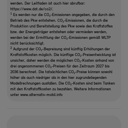
werden. Der Leitfaden ist auch hier abrufbar:
https://www.dat.de/co2/.
1
Es werden nur die CO₂-Emissionen angegeben, die durch den
Betrieb des Pkw entstehen. CO₂-Emissionen, die durch die
Produktion und Bereitstellung des Pkw sowie des Kraftstoffes
bzw. der Energieträger entstehen oder vermieden werden,
werden bei der Ermittlung der CO₂-Emissionen gemäß WLTP
nicht berücksichtigt.
2
Aufgrund der CO₂-Bepreisung sind künftig Erhöhungen der
Kraftstoffkosten möglich. Die künftige CO₂-Preisentwicklung ist
unsicher, daher werden die möglichen CO₂-Kosten anhand von
drei angenommenen CO₂-Preisen für den Zeitraum 2027 bis
2036 berechnet. Die tatsächlichen CO₂-Preise können sowohl
höher als auch niedriger als in den hier zugrundeliegenden
Modellrechnungen ausfallen. Die CO₂-Kosten sind beim Tanken
mit den Kraftstoffkosten zu bezahlen. Weitere Informationen
unter www.alternativ-mobil.info