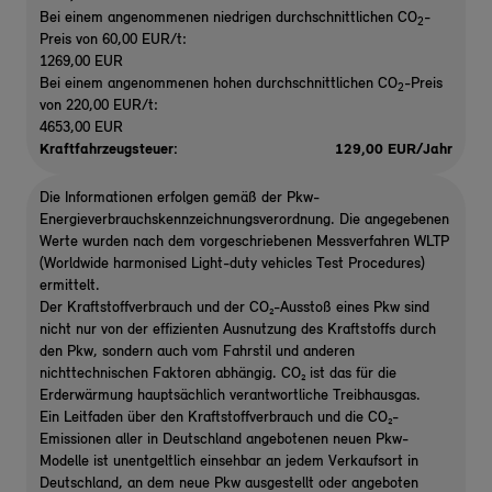
Bei einem angenommenen niedrigen durchschnittlichen CO
-
2
Preis von 60,00 EUR/t:
1269,00 EUR
Bei einem angenommenen hohen durchschnittlichen CO
-Preis
2
von 220,00 EUR/t:
4653,00 EUR
Kraftfahrzeugsteuer:
129,00 EUR/Jahr
Die Informationen erfolgen gemäß der Pkw-
Energieverbrauchskennzeichnungsverordnung. Die angegebenen
Werte wurden nach dem vorgeschriebenen Messverfahren WLTP
(Worldwide harmonised Light-duty vehicles Test Procedures)
ermittelt.
Der Kraftstoffverbrauch und der CO₂-Ausstoß eines Pkw sind
nicht nur von der effizienten Ausnutzung des Kraftstoffs durch
den Pkw, sondern auch vom Fahrstil und anderen
nichttechnischen Faktoren abhängig. CO₂ ist das für die
Erderwärmung hauptsächlich verantwortliche Treibhausgas.
Ein Leitfaden über den Kraftstoffverbrauch und die CO₂-
Emissionen aller in Deutschland angebotenen neuen Pkw-
Modelle ist unentgeltlich einsehbar an jedem Verkaufsort in
Deutschland, an dem neue Pkw ausgestellt oder angeboten