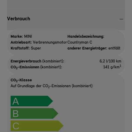
Verbrauch
Marke:
MINI
Handelsbezeichnung:
Antriebsart:
Verbrennungsmotor
Countryman C
Kraftstoff:
Super
anderer Energieträger:
entfällt
Energieverbrauch
(kombiniert):
6,2 l/100 km
1
CO
-Emissionen
(kombiniert):
141 g/km
2
CO
-Klasse
2
Auf Grundlage der CO
-Emissionen (kombiniert)
2
A
B
C