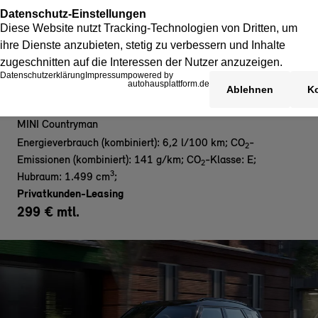
MINI Countryman C- Privat
MINI Countryman
Energieverbrauch (kombiniert): 6,2 l/100 km
;
CO
-
2
Emissionen (kombiniert): 141 g/km
;
CO
-Klasse: E
;
2
3
Hubraum: 1.499 cm
;
Privatkunden-Leasing
299 € mtl.