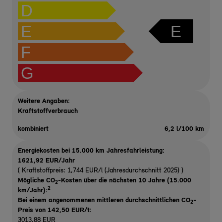
D
E
E
F
G
Weitere Angaben:
Kraftstoffverbrauch
kombiniert
6,2 l/100 km
Energiekosten bei 15.000 km Jahresfahrleistung:
1621,92 EUR/Jahr
( Kraftstoffpreis: 1,744 EUR/l (Jahresdurchschnitt 2025) )
Mögliche CO
-Kosten über die nächsten 10 Jahre (15.000
2
2
km/Jahr):
Bei einem angenommenen mittleren durchschnittlichen CO
-
2
Preis von 142,50 EUR/t
:
3013,88 EUR