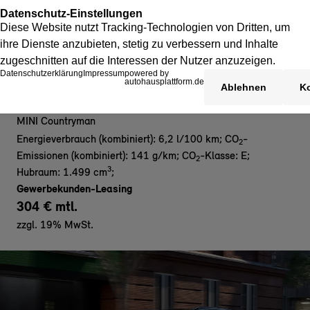
MINI Countryman C - Gewerbe
MINI Countryman
Energieverbrauch (kombiniert): 6,2 l/100 km
;
CO
-
2
Emissionen (kombiniert): 141 g/km
;
CO
-Klasse: E
;
2
3
Hubraum: 1.499 cm
;
Gewerbekunden-Leasing
304 € mtl.
zzgl. 19% MwSt.