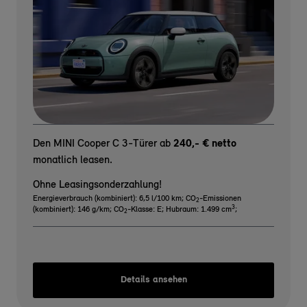
Den MINI Cooper C 3-Türer ab
240,- € netto
monatlich leasen.
Ohne Leasingsonderzahlung!
Energieverbrauch (kombiniert): 6,5 l/100 km
;
CO
-Emissionen
2
3
(kombiniert): 146 g/km
;
CO
-Klasse: E
;
Hubraum: 1.499 cm
;
2
Details ansehen