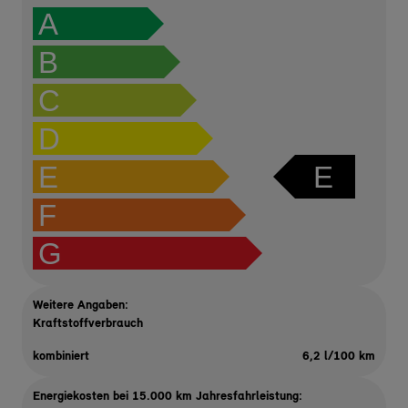
A
B
C
D
E
E
F
G
Weitere Angaben:
Kraftstoffverbrauch
kombiniert
6,2 l/100 km
Energiekosten bei 15.000 km Jahresfahrleistung: