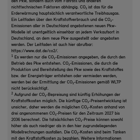
den Pkw, sondern auch vom Fahrstil und anderen
nichttechnischen Faktoren abhängig. CO₂ ist das für die
Erderwärmung hauptsächlich verantwortliche Treibhausgas.
Ein Leitfaden über den Kraftstoffverbrauch und die CO₂-
Emissionen aller in Deutschland angebotenen neuen Pkw-
Modelle ist unentgeltlich einsehbar an jedem Verkaufsort in
Deutschland, an dem neue Pkw ausgestellt oder angeboten
werden. Der Leitfaden ist auch hier abrufbar:
https://www.dat.de/co2/.
1
Es werden nur die CO₂-Emissionen angegeben, die durch den
Betrieb des Pkw entstehen. CO₂-Emissionen, die durch die
Produktion und Bereitstellung des Pkw sowie des Kraftstoffes
bzw. der Energieträger entstehen oder vermieden werden,
werden bei der Ermittlung der CO₂-Emissionen gemäß WLTP
nicht berücksichtigt.
2
Aufgrund der CO₂-Bepreisung sind künftig Erhöhungen der
Kraftstoffkosten möglich. Die künftige CO₂-Preisentwicklung ist
unsicher, daher werden die möglichen CO₂-Kosten anhand von
drei angenommenen CO₂-Preisen für den Zeitraum 2027 bis
2036 berechnet. Die tatsächlichen CO₂-Preise können sowohl
höher als auch niedriger als in den hier zugrundeliegenden
Modellrechnungen ausfallen. Die CO₂-Kosten sind beim Tanken
mit den Kraftstoffkosten zu bezahlen. Weitere Informationen