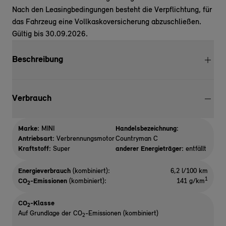
Nach den Leasingbedingungen besteht die Verpflichtung, für
das Fahrzeug eine Vollkaskoversicherung abzuschließen.
Gültig bis 30.09.2026.
Beschreibung
Verbrauch
Marke:
MINI
Handelsbezeichnung:
Antriebsart:
Verbrennungsmotor
Countryman C
Kraftstoff:
Super
anderer Energieträger:
entfällt
Energieverbrauch
(kombiniert):
6,2 l/100 km
1
CO
-Emissionen
(kombiniert):
141 g/km
2
CO
-Klasse
2
Auf Grundlage der CO
-Emissionen (kombiniert)
2