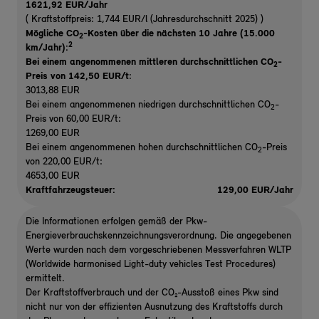
1621,92 EUR/Jahr
( Kraftstoffpreis: 1,744 EUR/l (Jahresdurchschnitt 2025) )
Mögliche CO
-Kosten über die nächsten 10 Jahre (15.000
2
2
km/Jahr):
Bei einem angenommenen mittleren durchschnittlichen CO
-
2
Preis von 142,50 EUR/t
:
3013,88 EUR
Bei einem angenommenen niedrigen durchschnittlichen CO
-
2
Preis von 60,00 EUR/t:
1269,00 EUR
Bei einem angenommenen hohen durchschnittlichen CO
-Preis
2
von 220,00 EUR/t:
4653,00 EUR
Kraftfahrzeugsteuer:
129,00 EUR/Jahr
Die Informationen erfolgen gemäß der Pkw-
Energieverbrauchskennzeichnungsverordnung. Die angegebenen
Werte wurden nach dem vorgeschriebenen Messverfahren WLTP
(Worldwide harmonised Light-duty vehicles Test Procedures)
ermittelt.
Der Kraftstoffverbrauch und der CO₂-Ausstoß eines Pkw sind
nicht nur von der effizienten Ausnutzung des Kraftstoffs durch