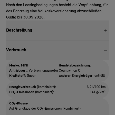
Nach den Leasingbedingungen besteht die Verpflichtung, für
das Fahrzeug eine Vollkaskoversicherung abzuschließen.
Gültig bis 30.09.2026.
Beschreibung
Verbrauch
Marke:
MINI
Handelsbezeichnung:
Antriebsart:
Verbrennungsmotor
Countryman C
Kraftstoff:
Super
anderer Energieträger:
entfällt
Energieverbrauch
(kombiniert):
6,2 l/100 km
1
CO
-Emissionen
(kombiniert):
141 g/km
2
CO
-Klasse
2
Auf Grundlage der CO
-Emissionen (kombiniert)
2