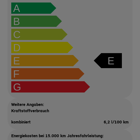
A
B
C
D
E
E
F
G
Weitere Angaben:
Kraftstoffverbrauch
kombiniert
6,2 l/100 km
Energiekosten bei 15.000 km Jahresfahrleistung: