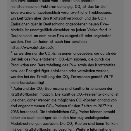
den Pkw, sondern auch vom Fahrstil und anderen
nichttechnischen Faktoren abhängig. CO₂ ist das für die
Erderwärmung hauptsächlich verantwortliche Treibhausgas.
Ein Leitfaden über den Kraftstoffverbrauch und die CO₂-
Emissionen aller in Deutschland angebotenen neuen Pkw-
Modelle ist unentgeltlich einsehbar an jedem Verkaufsort in
Deutschland, an dem neue Pkw ausgestellt oder angeboten
werden. Der Leitfaden ist auch hier abrufbar:
https://www.dat.de/co2/.
1
Es werden nur die CO₂-Emissionen angegeben, die durch den
Betrieb des Pkw entstehen. CO₂-Emissionen, die durch die
Produktion und Bereitstellung des Pkw sowie des Kraftstoffes
bzw. der Energieträger entstehen oder vermieden werden,
werden bei der Ermittlung der CO₂-Emissionen gemäß WLTP
nicht berücksichtigt.
2
Aufgrund der CO₂-Bepreisung sind künftig Erhöhungen der
Kraftstoffkosten möglich. Die künftige CO₂-Preisentwicklung ist
unsicher, daher werden die möglichen CO₂-Kosten anhand von
drei angenommenen CO₂-Preisen für den Zeitraum 2027 bis
2036 berechnet. Die tatsächlichen CO₂-Preise können sowohl
höher als auch niedriger als in den hier zugrundeliegenden
Modellrechnungen ausfallen. Die CO₂-Kosten sind beim Tanken
mit den Kraftstoffkosten zu bezahlen. Weitere Informationen