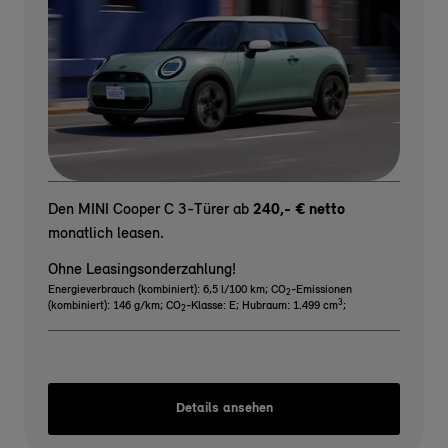
Den MINI Cooper C 3-Türer ab
240,- € netto
monatlich leasen.
Ohne Leasingsonderzahlung!
Energieverbrauch (kombiniert): 6,5 l/100 km
;
CO
-Emissionen
2
3
(kombiniert): 146 g/km
;
CO
-Klasse: E
;
Hubraum: 1.499 cm
;
2
Details ansehen