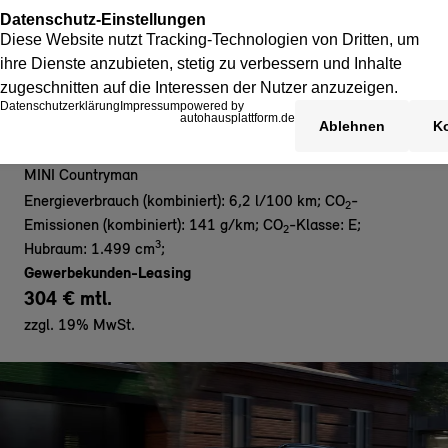
MINI Countryman C - Gewerbe
MINI Countryman
Energieverbrauch (kombiniert): 6,2 l/100 km
;
CO
-
2
Emissionen (kombiniert): 141 g/km
;
CO
-Klasse: E
;
2
3
Hubraum: 1.499 cm
;
Gewerbekunden-Leasing
304 € mtl.
zzgl. 19% MwSt.