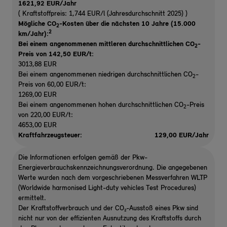
1621,92 EUR/Jahr
( Kraftstoffpreis: 1,744 EUR/l (Jahresdurchschnitt 2025) )
Mögliche CO
-Kosten über die nächsten 10 Jahre (15.000
2
2
km/Jahr):
Bei einem angenommenen mittleren durchschnittlichen CO
-
2
Preis von 142,50 EUR/t
:
3013,88 EUR
Bei einem angenommenen niedrigen durchschnittlichen CO
-
2
Preis von 60,00 EUR/t:
1269,00 EUR
Bei einem angenommenen hohen durchschnittlichen CO
-Preis
2
von 220,00 EUR/t:
4653,00 EUR
Kraftfahrzeugsteuer:
129,00 EUR/Jahr
Die Informationen erfolgen gemäß der Pkw-
Energieverbrauchskennzeichnungsverordnung. Die angegebenen
Werte wurden nach dem vorgeschriebenen Messverfahren WLTP
(Worldwide harmonised Light-duty vehicles Test Procedures)
ermittelt.
Der Kraftstoffverbrauch und der CO₂-Ausstoß eines Pkw sind
nicht nur von der effizienten Ausnutzung des Kraftstoffs durch