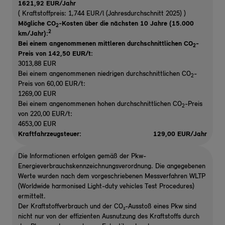
1621,92 EUR/Jahr
( Kraftstoffpreis: 1,744 EUR/l (Jahresdurchschnitt 2025) )
Mögliche CO
-Kosten über die nächsten 10 Jahre (15.000
2
2
km/Jahr):
Bei einem angenommenen mittleren durchschnittlichen CO
-
2
Preis von 142,50 EUR/t
:
3013,88 EUR
Bei einem angenommenen niedrigen durchschnittlichen CO
-
2
Preis von 60,00 EUR/t:
1269,00 EUR
Bei einem angenommenen hohen durchschnittlichen CO
-Preis
2
von 220,00 EUR/t:
4653,00 EUR
Kraftfahrzeugsteuer:
129,00 EUR/Jahr
Die Informationen erfolgen gemäß der Pkw-
Energieverbrauchskennzeichnungsverordnung. Die angegebenen
Werte wurden nach dem vorgeschriebenen Messverfahren WLTP
(Worldwide harmonised Light-duty vehicles Test Procedures)
ermittelt.
Der Kraftstoffverbrauch und der CO₂-Ausstoß eines Pkw sind
nicht nur von der effizienten Ausnutzung des Kraftstoffs durch