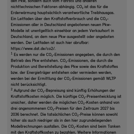
den Pkw, sondern auch vom Fahrstil und anderen
nichttechnischen Faktoren abhängig. CO₂ ist das für die
Erderwärmung hauptsächlich verantwortliche Treibhausgas.
Ein Leitfaden über den Kraftstoffverbrauch und die CO₂-
Emissionen aller in Deutschland angebotenen neuen Pkw-
Modelle ist unentgeltlich einsehbar an jedem Verkaufsort in
Deutschland, an dem neue Pkw ausgestellt oder angeboten
werden. Der Leitfaden ist auch hier abrufbar:
https://www.dat.de/co2/.
1
Es werden nur die CO₂-Emissionen angegeben, die durch den
Betrieb des Pkw entstehen. CO₂-Emissionen, die durch die
Produktion und Bereitstellung des Pkw sowie des Kraftstoffes
bzw. der Energieträger entstehen oder vermieden werden,
werden bei der Ermittlung der CO₂-Emissionen gemäß WLTP
nicht berücksichtigt.
2
Aufgrund der CO₂-Bepreisung sind künftig Erhöhungen der
Kraftstoffkosten möglich. Die künftige CO₂-Preisentwicklung ist
unsicher, daher werden die möglichen CO₂-Kosten anhand von
drei angenommenen CO₂-Preisen für den Zeitraum 2027 bis
2036 berechnet. Die tatsächlichen CO₂-Preise können sowohl
höher als auch niedriger als in den hier zugrundeliegenden
Modellrechnungen ausfallen. Die CO₂-Kosten sind beim Tanken
mit den Kraftstoffkosten zu bezahlen. Weitere Informationen