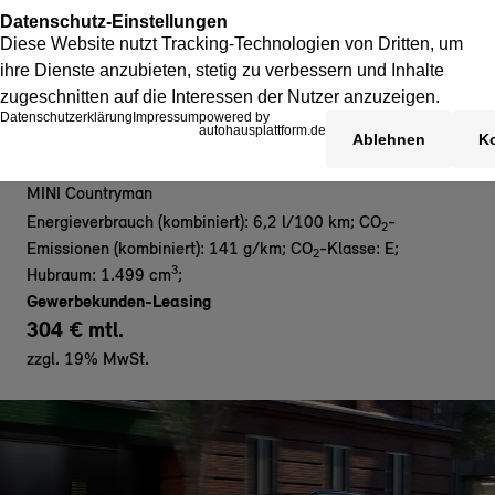
MINI Countryman C - Gewerbe
MINI Countryman
Energieverbrauch (kombiniert): 6,2 l/100 km
;
CO
-
2
Emissionen (kombiniert): 141 g/km
;
CO
-Klasse: E
;
2
3
Hubraum: 1.499 cm
;
Gewerbekunden-Leasing
304 € mtl.
zzgl. 19% MwSt.