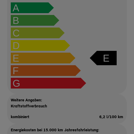
A
B
C
D
E
E
F
G
Weitere Angaben:
Kraftstoffverbrauch
kombiniert
6,2 l/100 km
Energiekosten bei 15.000 km Jahresfahrleistung: