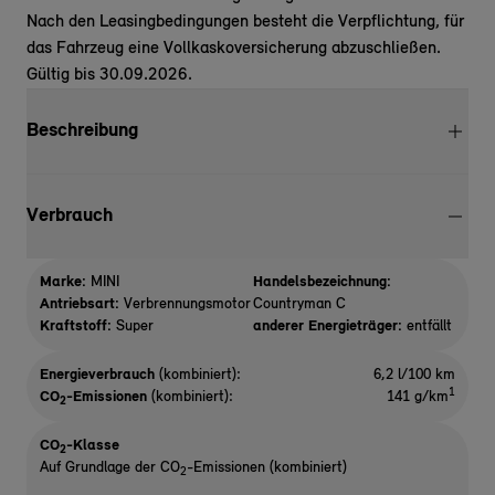
Nach den Leasingbedingungen besteht die Verpflichtung, für
das Fahrzeug eine Vollkaskoversicherung abzuschließen.
Gültig bis 30.09.2026.
Beschreibung
Verbrauch
Marke:
MINI
Handelsbezeichnung:
Antriebsart:
Verbrennungsmotor
Countryman C
Kraftstoff:
Super
anderer Energieträger:
entfällt
Energieverbrauch
(kombiniert):
6,2 l/100 km
1
CO
-Emissionen
(kombiniert):
141 g/km
2
CO
-Klasse
2
Auf Grundlage der CO
-Emissionen (kombiniert)
2