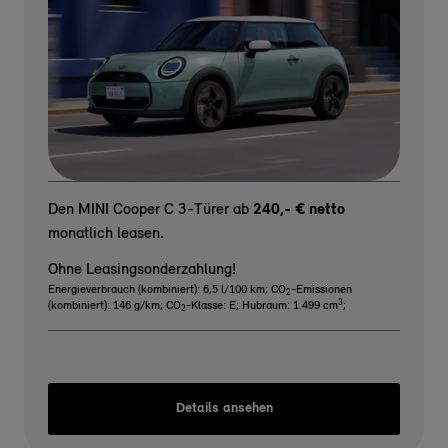
Den MINI Cooper C 3-Türer ab
240,- € netto
monatlich leasen.
Ohne Leasingsonderzahlung!
Energieverbrauch (kombiniert): 6,5 l/100 km
;
CO
-Emissionen
2
3
(kombiniert): 146 g/km
;
CO
-Klasse: E
;
Hubraum: 1.499 cm
;
2
Details ansehen