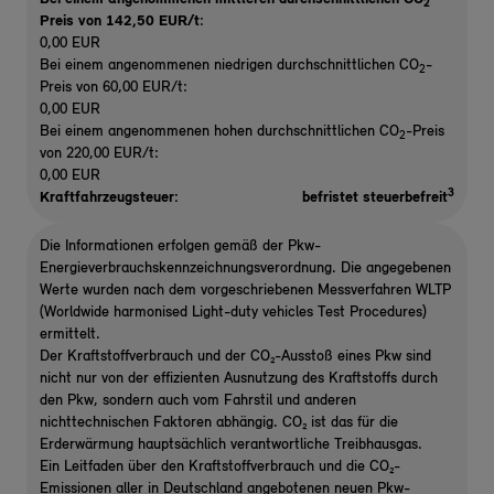
2
Preis von 142,50 EUR/t
:
0,00 EUR
Bei einem angenommenen niedrigen durchschnittlichen CO
-
2
Preis von 60,00 EUR/t:
0,00 EUR
Bei einem angenommenen hohen durchschnittlichen CO
-Preis
2
von 220,00 EUR/t:
0,00 EUR
3
Kraftfahrzeugsteuer:
befristet steuerbefreit
Die Informationen erfolgen gemäß der Pkw-
Energieverbrauchskennzeichnungsverordnung. Die angegebenen
Werte wurden nach dem vorgeschriebenen Messverfahren WLTP
(Worldwide harmonised Light-duty vehicles Test Procedures)
ermittelt.
Der Kraftstoffverbrauch und der CO₂-Ausstoß eines Pkw sind
nicht nur von der effizienten Ausnutzung des Kraftstoffs durch
den Pkw, sondern auch vom Fahrstil und anderen
nichttechnischen Faktoren abhängig. CO₂ ist das für die
Erderwärmung hauptsächlich verantwortliche Treibhausgas.
Ein Leitfaden über den Kraftstoffverbrauch und die CO₂-
Emissionen aller in Deutschland angebotenen neuen Pkw-