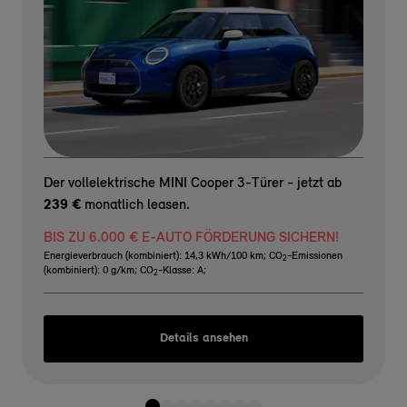
Der vollelektrische MINI Cooper 3-Türer - jetzt ab
239 €
monatlich leasen.
BIS ZU 6.000 € E-AUTO FÖRDERUNG SICHERN!
Energieverbrauch (kombiniert): 14,3 kWh/100 km
;
CO
-Emissionen
2
(kombiniert): 0 g/km
;
CO
-Klasse: A
;
2
Details ansehen