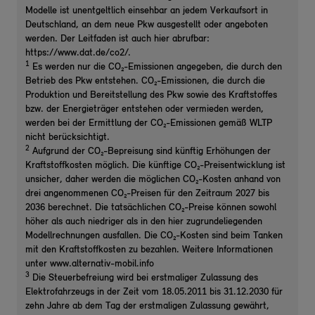
Modelle ist unentgeltlich einsehbar an jedem Verkaufsort in
Deutschland, an dem neue Pkw ausgestellt oder angeboten
werden. Der Leitfaden ist auch hier abrufbar:
https://www.dat.de/co2/.
1
Es werden nur die CO₂-Emissionen angegeben, die durch den
Betrieb des Pkw entstehen. CO₂-Emissionen, die durch die
Produktion und Bereitstellung des Pkw sowie des Kraftstoffes
bzw. der Energieträger entstehen oder vermieden werden,
werden bei der Ermittlung der CO₂-Emissionen gemäß WLTP
nicht berücksichtigt.
2
Aufgrund der CO₂-Bepreisung sind künftig Erhöhungen der
Kraftstoffkosten möglich. Die künftige CO₂-Preisentwicklung ist
unsicher, daher werden die möglichen CO₂-Kosten anhand von
drei angenommenen CO₂-Preisen für den Zeitraum 2027 bis
2036 berechnet. Die tatsächlichen CO₂-Preise können sowohl
höher als auch niedriger als in den hier zugrundeliegenden
Modellrechnungen ausfallen. Die CO₂-Kosten sind beim Tanken
mit den Kraftstoffkosten zu bezahlen. Weitere Informationen
unter www.alternativ-mobil.info
3
Die Steuerbefreiung wird bei erstmaliger Zulassung des
Elektrofahrzeugs in der Zeit vom 18.05.2011 bis 31.12.2030 für
zehn Jahre ab dem Tag der erstmaligen Zulassung gewährt,