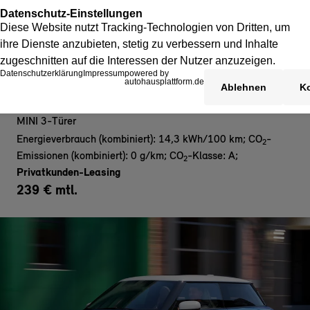
MINI Cooper E - Privat
MINI 3-Türer
Energieverbrauch (kombiniert): 14,3 kWh/100 km
;
CO
-
2
Emissionen (kombiniert): 0 g/km
;
CO
-Klasse: A
;
2
Privatkunden-Leasing
239 € mtl.