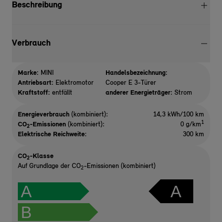
Beschreibung
Verbrauch
Marke:
MINI
Handelsbezeichnung:
Antriebsart:
Elektromotor
Cooper E 3-Türer
Kraftstoff:
entfällt
anderer Energieträger:
Strom
Energieverbrauch
(kombiniert):
14,3 kWh/100 km
1
CO
-Emissionen
(kombiniert):
0 g/km
2
Elektrische Reichweite
:
300 km
CO
-Klasse
2
Auf Grundlage der CO
-Emissionen (kombiniert)
2
A
A
B