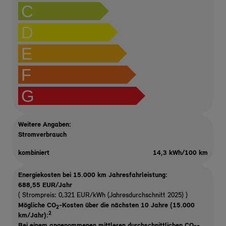
C
D
E
F
G
Weitere Angaben:
Stromverbrauch
kombiniert
14,3 kWh/100 km
Energiekosten bei 15.000 km Jahresfahrleistung:
688,55 EUR/Jahr
( Strompreis: 0,321 EUR/kWh (Jahresdurchschnitt 2025) )
Mögliche CO
-Kosten über die nächsten 10 Jahre (15.000
2
2
km/Jahr):
Bei einem angenommenen mittleren durchschnittlichen CO
-